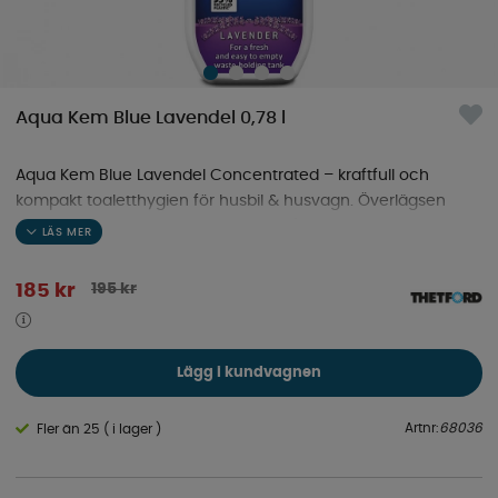
Aqua Kem Blue Lavendel 0,78 l
Aqua Kem Blue Lavendel Concentrated – kraftfull och
kompakt toaletthygien för husbil & husvagn. Överlägsen
luktkontroll, minskat plastavfall och långvarig effekt!
195
kr
185
kr
Lägg i kundvagnen
Artnr:
68036
Fler än 25 ( i lager )