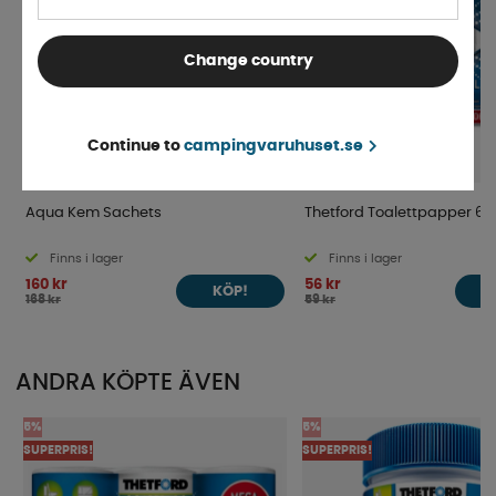
Change country
Continue to
campingvaruhuset.se
Aqua Kem Sachets
Thetford Toalettpapper 6
Finns i lager
Finns i lager
160 kr
56 kr
KÖP!
168 kr
59 kr
ANDRA KÖPTE ÄVEN
5%
5%
SUPERPRIS!
SUPERPRIS!