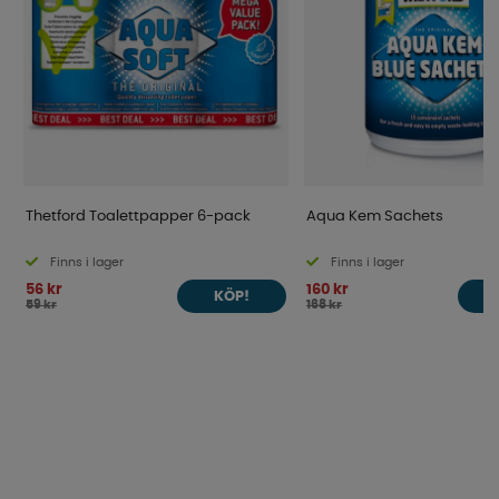
Thetford Toalettpapper 6-pack
Aqua Kem Sachets
Finns i lager
Finns i lager
56 kr
160 kr
KÖP!
59 kr
168 kr