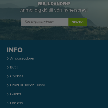
ERBJUDANDEN?
Anmäl dig då till vårt nyhetsbrev!
Skicka
INFO
Ambassadörer
Butik
Cookies
Elmia Husvagn Husbil
Guider
Om oss