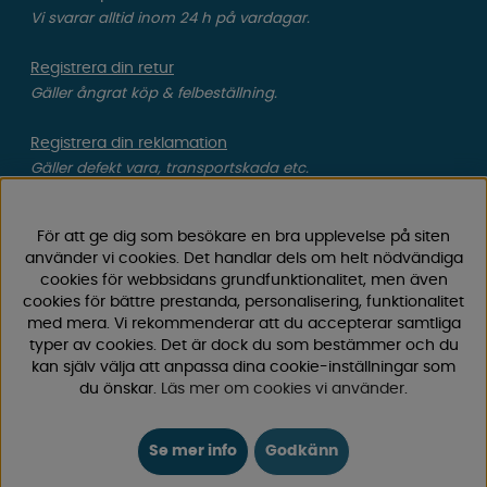
Vi svarar alltid inom 24 h på vardagar.
Registrera din retur
Gäller ångrat köp & felbeställning.
Registrera din reklamation
Gäller defekt vara, transportskada etc.
Campingvaruhuset Butik Enköping
För att ge dig som besökare en bra upplevelse på siten
Hitta till vår butik & se öppettider
använder vi cookies. Det handlar dels om helt nödvändiga
cookies för webbsidans grundfunktionalitet, men även
cookies för bättre prestanda, personalisering, funktionalitet
Campingvaruhuset
med mera. Vi rekommenderar att du accepterar samtliga
typer av cookies. Det är dock du som bestämmer och du
kan själv välja att anpassa dina cookie-inställningar som
Välkommen till Sveriges största utbud av
du önskar.
Läs mer om cookies vi använder
.
campingtillbehör för husvagn, husbil och van! Med över
50 års erfarenhet är vi din självklara partner för allt inom
camping och fritid.
Se mer info
Godkänn
Hos oss hittar du allt från reservdelar till smarta tillbehör