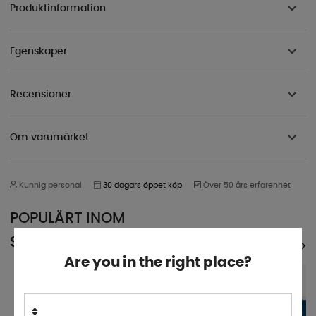
Produktinformation
Egenskaper
Recensioner
Om varumärket
Kunnig personal
30 dagars öppet köp
Över 50 års erfarenhet
POPULÄRT INOM
SAMMA KATEGORI
SE ALLA PRODUKTER
Are you in the right place?
5%
5%
SUPERPRIS!
SUPERPRIS!