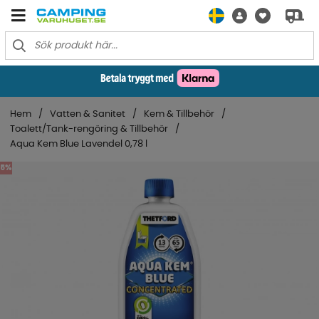
Hem
Vatten & Sanitet
Kem & Tillbehör
Toalett/Tank-rengöring & Tillbehör
Aqua Kem Blue Lavendel 0,78 l
5