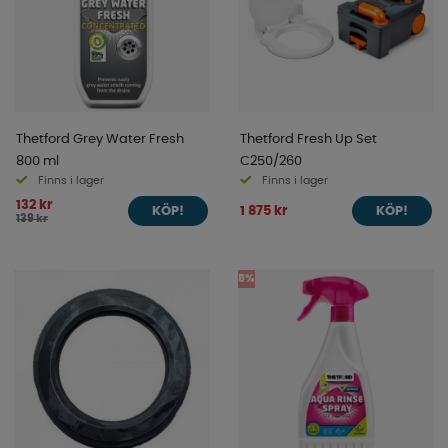
Thetford Grey Water Fresh
Thetford Fresh Up Set
800 ml
C250/260
Finns i lager
Finns i lager
132 kr
1 875 kr
KÖP!
KÖP!
139 kr
5%