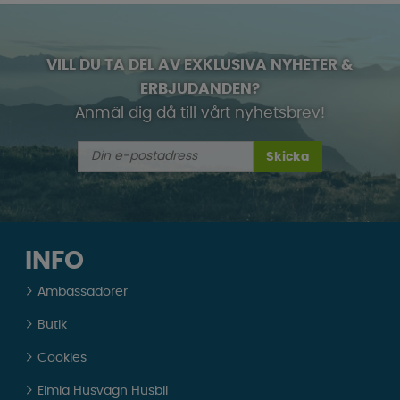
VILL DU TA DEL AV EXKLUSIVA NYHETER &
ERBJUDANDEN?
Anmäl dig då till vårt nyhetsbrev!
Skicka
INFO
Ambassadörer
Butik
Cookies
Elmia Husvagn Husbil