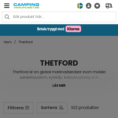
Hem
Thetford
THETFORD
Thetford är en global marknadsledare inom mobila
sanitetssystem, kylskåp, köksutrustning och
toalettillbehör. Vi nöjer oss inte med framgång - vi
LÄS MER
utvecklas ständigt genom innovation och förvärv, med
fokus på vår interna expertis.Kvalitet, säkerhet och miljö
är kärnan i allt vi gör. Våra toalettvätskor och
underhållsprodukter utvecklas i egna laboratorier, och
Sortera
102 produkter
Filtrera
alla produkter testas i våra interna anläggningar. Med
ISO 9001:2015-certifierat kvalitetsstyrningssystem och