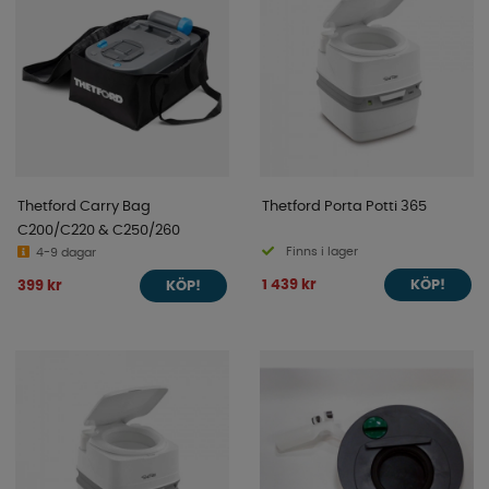
Thetford Carry Bag
Thetford Porta Potti 365
C200/C220 & C250/260
Finns i lager
4-9 dagar
1 439 kr
399 kr
KÖP!
KÖP!