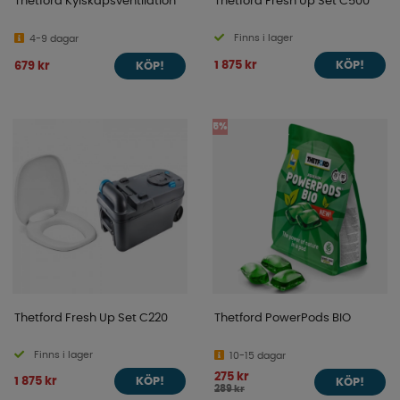
Thetford Kylskåpsventilation
Thetford Fresh Up Set C500
Finns i lager
4-9 dagar
1 875 kr
679 kr
KÖP!
KÖP!
5%
Thetford Fresh Up Set C220
Thetford PowerPods BIO
Finns i lager
10-15 dagar
275 kr
1 875 kr
KÖP!
KÖP!
289 kr