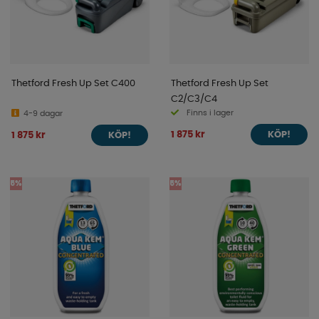
Thetford Fresh Up Set C400
Thetford Fresh Up Set
C2/C3/C4
Finns i lager
4-9 dagar
1 875 kr
1 875 kr
KÖP!
KÖP!
5%
5%