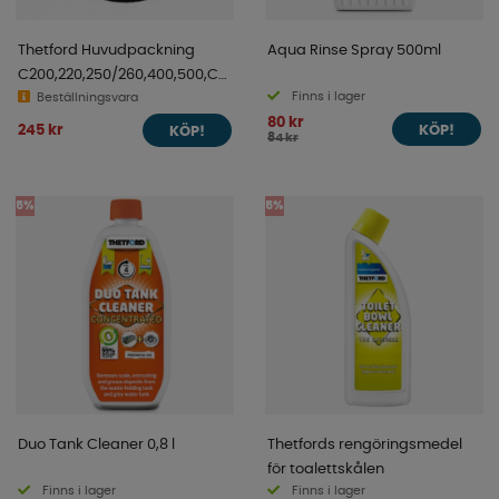
Thetford Huvudpackning
Aqua Rinse Spray 500ml
C200,220,250/260,400,500,C2
Finns i lager
/3/4
Beställningsvara
80 kr
245 kr
KÖP!
KÖP!
84 kr
5%
5%
Duo Tank Cleaner 0,8 l
Thetfords rengöringsmedel
för toalettskålen
Finns i lager
Finns i lager