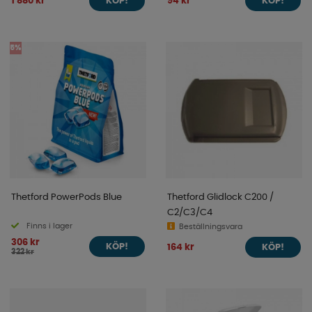
1 880 kr
94 kr
KÖP!
KÖP!
5%
Thetford PowerPods Blue
Thetford Glidlock C200 /
C2/C3/C4
Finns i lager
Beställningsvara
306 kr
164 kr
KÖP!
KÖP!
322 kr