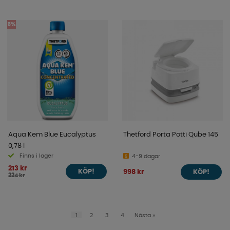
5%
Aqua Kem Blue Eucalyptus
Thetford Porta Potti Qube 145
0,78 l
Finns i lager
4-9 dagar
213 kr
998 kr
KÖP!
KÖP!
224 kr
1
2
3
4
Nästa
»