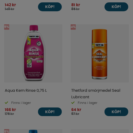
142 kr
81 kr
KÖP!
KÖP!
149 kr
85 kr
5%
4%
Aqua Kem Rinse 0,75 L
Thetford smörjmedel Seal
Lubricant
Finns i lager
Finns i lager
166 kr
64 kr
KÖP!
KÖP!
175 kr
67 kr
5%