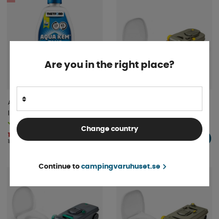
Are you in the right place?
Aqua Kem Blue Lavendel 0,78
Thetford Fresh Up Set C200
l
Finns i lager
4-9 dagar
Change country
185 kr
1 875 kr
KÖP!
KÖP!
195 kr
Continue to
campingvaruhuset.se