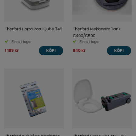
Thetford Porta Potti Qube 345
Thetford Mekanism Tank
C400/C500
Finns i lager
Finns i lager
1 189 kr
840 kr
KÖP!
KÖP!