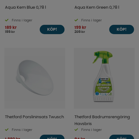
Aqua Kem Blue 0,78 l
Aqua Kem Green 0,78 l
Finns i lager
Finns i lager
189 kr
199 kr
KÖP!
KÖP!
199 kr
209 kr
Thetford Porslininsats Twusch
Thetford Badrumsrengöring
Havsbris
Finns i lager
Finns i lager