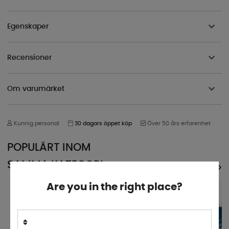
Egenskaper
Recensioner
Om varumärket
Kunnig personal
30 dagars öppet köp
Över 50 års erfarenhet
POPULÄRT INOM
SAMMA KATEGORI
SE ALLA PRODUKTER
Are you in the right place?
5%
5%
SUPERPRIS!
SUPERPRIS!