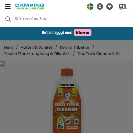
Hem
Vatten & Sanitet
Kem & Tillbehör
Toalett/Tank-rengöring & Tillbehör
Duo Tank Cleaner 0,8 l
5