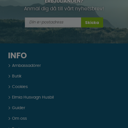
ERBJUDANDEN?
Anmäl dig då till vårt nyhetsbrev!
Skicka
INFO
Ambassadörer
Butik
Cookies
Elmia Husvagn Husbil
Guider
Om oss