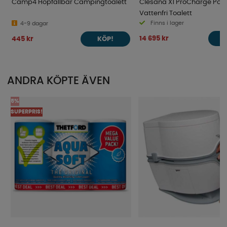
Camp4 Hopfällbar Campingtoalett
Clesana X1 ProCharge Port
Vattenfri Toalett
Finns i lager
4-9 dagar
14 695 kr
445 kr
KÖP!
ANDRA KÖPTE ÄVEN
5%
SUPERPRIS!