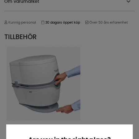
Om varumärket
Kunnig personal
30 dagars öppet köp
Över 50 års erfarenhet
TILLBEHÖR
Bottenplatta till Porta Potti 565