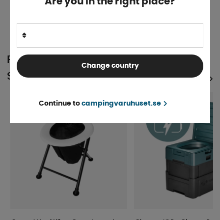
Are you in the right place?
Finns i lager
504 kr
KÖP!
POPULÄRT INOM
Change country
SAMMA KATEGORI
SE ALLA PRODUKTER
Continue to
campingvaruhuset.se