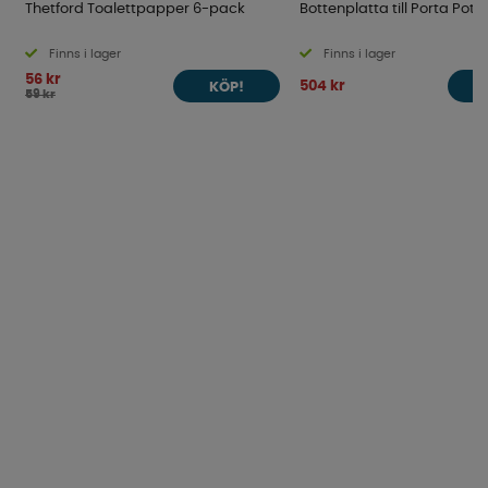
Thetford Toalettpapper 6-pack
Bottenplatta till Porta Potti
Finns i lager
Finns i lager
56 kr
504 kr
KÖP!
59 kr