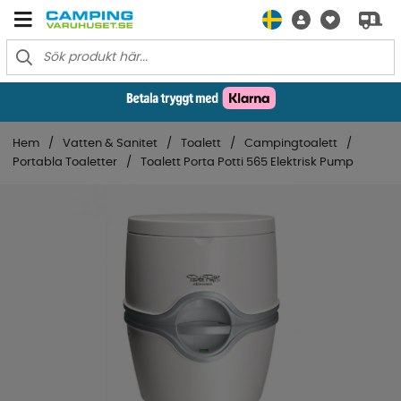
Hem
Vatten & Sanitet
Toalett
Campingtoalett
Portabla Toaletter
Toalett Porta Potti 565 Elektrisk Pump