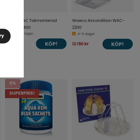
Isabella AC Takmonterad
Waeco Aircondition WAC-
Isacool 2400
2200
Finns i lager
4-9 dagar
ry
KÖP!
19 995 kr
KÖP!
12 150 kr
5%
SUPERPRIS!