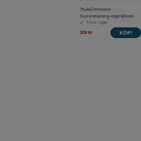
Thule/Omnistor
Gummitätning Höjd 80mm
Finns i lager
KÖP!
209 kr