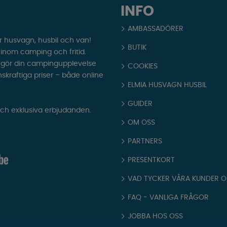
INFO
AMBASSADÖRER
r husvagn, husbil och van!
BUTIK
t inom camping och fritid.
som gör din campingupplevelse
COOKIES
nskraftiga priser – både online
ELMIA HUSVAGN HUSBIL
GUIDER
och exklusiva erbjudanden.
OM OSS
PARTNERS
PRESENTKORT
VAD TYCKER VÅRA KUNDER 
FAQ - VANLIGA FRÅGOR
JOBBA HOS OSS