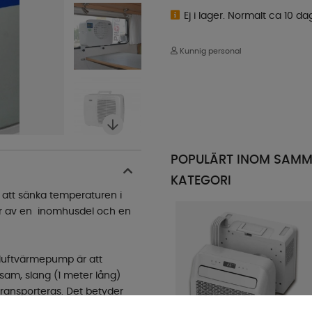
Ej i lager. Normalt ca 10 da
Kunnig personal
POPULÄRT INOM SAM
KATEGORI
 att sänka temperaturen i
tår av en inomhusdel och en
 luftvärmepump är att
am, slang (1 meter lång)
ransporteras. Det betyder
 du får en snabb kyleffekt.