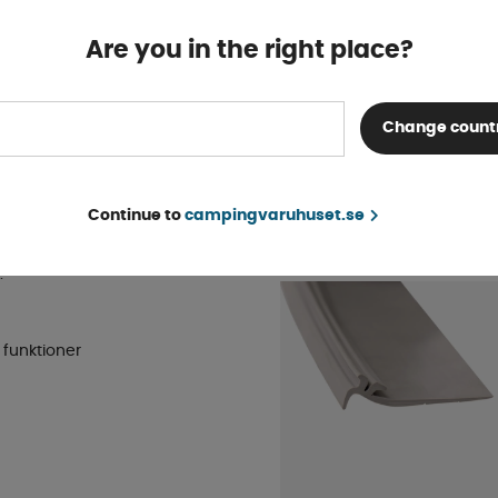
 du Arctus Caravan AC med
tjock utblåsslang som leds
Are you in the right place?
nomiskt.
Smart Living Portabel Ac 5000
peraturen i ett
Tillfälligt slut
Change count
in i 3 kyleffektlägen, 2
INFO
6 890 kr
llt styrs enkelt via
en, upp till 0,8
Continue to
campingvaruhuset.se
 hög luftfuktighet.
ANDRA KÖPTE ÄVEN
.
 funktioner