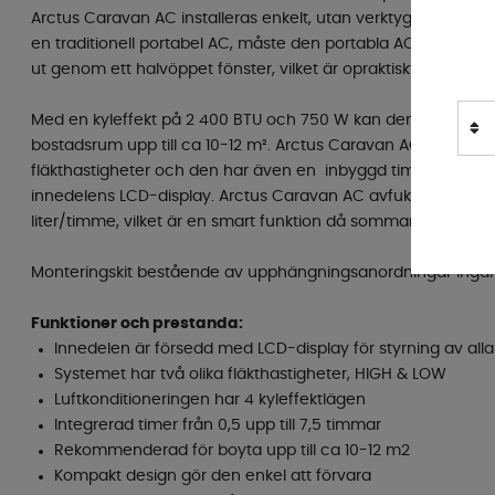
Arctus Caravan AC installeras enkelt, utan verktyg. Jämför
en traditionell portabel AC, måste den portabla AC ’n ha en 
ut genom ett halvöppet fönster, vilket är opraktiskt och oeko
Med en kyleffekt på 2 400 BTU och 750 W kan den sänka tem
bostadsrum upp till ca 10-12 m². Arctus Caravan AC kan ställas 
fläkthastigheter och den har även en inbyggd timerfunktion. A
innedelens LCD-display. Arctus Caravan AC avfuktar även luft
liter/timme, vilket är en smart funktion då sommaren ofta har
Monteringskit bestående av upphängningsanordningar ingår
Funktioner och prestanda:
Innedelen är försedd med LCD-display för styrning av alla
Systemet har två olika fläkthastigheter, HIGH & LOW
Luftkonditioneringen har 4 kyleffektlägen
Integrerad timer från 0,5 upp till 7,5 timmar
Rekommenderad för boyta upp till ca 10-12 m2
Kompakt design gör den enkel att förvara