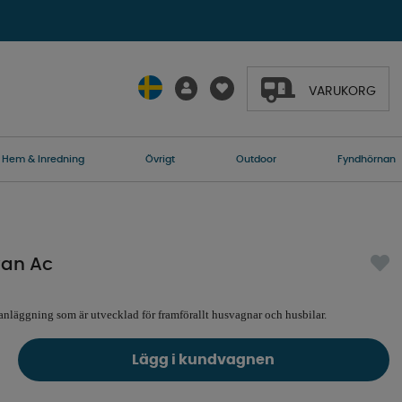
VARUKORG
Hem & Inredning
Övrigt
Outdoor
Fyndhörnan
van Ac
anläggning som är utvecklad för framförallt husvagnar och husbilar.
Lägg i kundvagnen