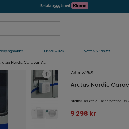
ampingmöbler
Hushåll & Kök
Vatten & Sanitet
rctus Nordic Caravan Ac
Artnr:
71458
Arctus Nordic Cara
Arctus Caravan AC är en portabel kyl
9 298
kr