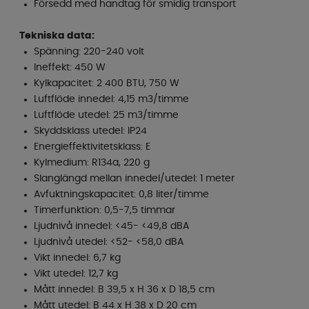
Försedd med handtag för smidig transport
Tekniska data:
Spänning: 220-240 volt
Ineffekt: 450 W
Kylkapacitet: 2 400 BTU, 750 W
Luftflöde innedel: 4,15 m3/timme
Luftflöde utedel: 25 m3/timme
Skyddsklass utedel: IP24
Energieffektivitetsklass: E
Kylmedium: R134a, 220 g
Slanglängd mellan innedel/utedel: 1 meter
Avfuktningskapacitet: 0,8 liter/timme
Timerfunktion: 0,5-7,5 timmar
Ljudnivå innedel: <45- <49,8 dBA
Ljudnivå utedel: <52- <58,0 dBA
Vikt innedel: 6,7 kg
Vikt utedel: 12,7 kg
Mått innedel: B 39,5 x H 36 x D 18,5 cm
Mått utedel: B 44 x H 38 x D 20 cm