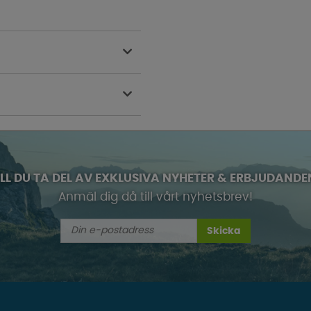
ILL DU TA DEL AV EXKLUSIVA NYHETER & ERBJUDANDE
Anmäl dig då till vårt nyhetsbrev!
Skicka