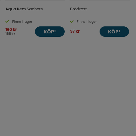
Aqua Kem Sachets
Brödrost
Finns i lager
Finns i lager
160 kr
KÖP!
KÖP!
97 kr
168 kr