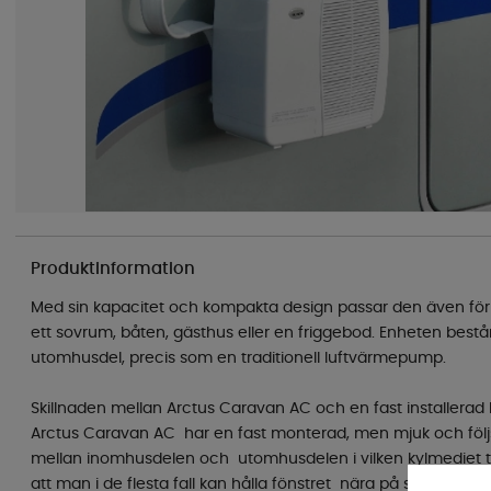
Produktinformation
Med sin kapacitet och kompakta design passar den även för
ett sovrum, båten, gästhus eller en friggebod. Enheten bes
utomhusdel, precis som en traditionell luftvärmepump.
Skillnaden mellan Arctus Caravan AC och en fast installerad
Arctus Caravan AC har en fast monterad, men mjuk och följs
mellan inomhusdelen och utomhusdelen i vilken kylmediet t
att man i de flesta fall kan hålla fönstret nära på stängt och