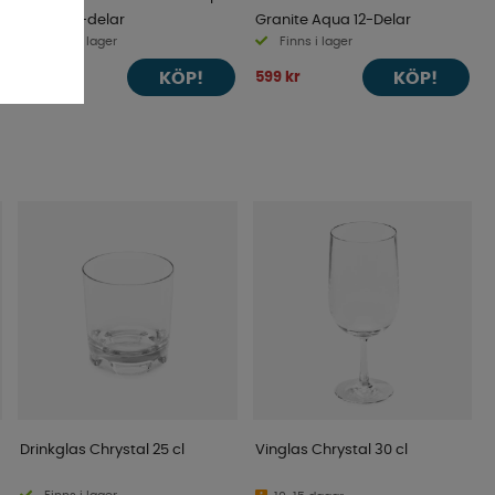
Water 12-delar
Granite Aqua 12-Delar
Finns i lager
Finns i lager
KÖP!
KÖP!
499 kr
599 kr
Drinkglas Chrystal 25 cl
Vinglas Chrystal 30 cl