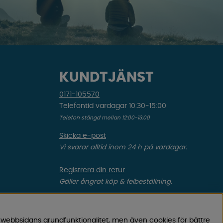
KUNDTJÄNST
0171-105570
Telefontid vardagar 10:30-15:00
Telefon stängd mellan 12:00-13:00
Skicka e-post
Vi svarar alltid inom 24 h på vardagar.
Registrera din retur
Gäller ångrat köp & felbeställning.
Registrera din reklamation
Gäller defekt vara, transportskada etc.
 webbsidans grundfunktionalitet, men även cookies för bättre