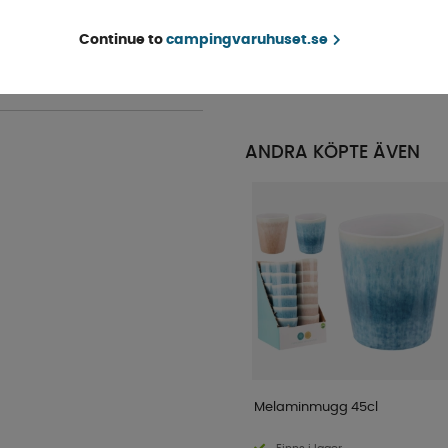
Granite Grå 12-delar
Finns i lager
Continue to
campingvaruhuset.se
KÖP!
695 kr
ANDRA KÖPTE ÄVEN
Melaminmugg 45cl