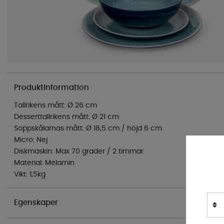
Produktinformation
Tallrikens mått: Ø 26 cm
Desserttallrikens mått: Ø 21 cm
Soppskålarnas mått: Ø 18,5 cm / höjd 6 cm
Micro: Nej
Diskmaskin: Max 70 grader / 2 timmar
Material: Melamin
Vikt: 1,5kg
Egenskaper