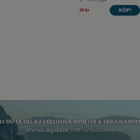
Finns i lager
KÖP!
29 kr
ILL DU TA DEL AV EXKLUSIVA NYHETER & ERBJUDANDE
Anmäl dig då till vårt nyhetsbrev!