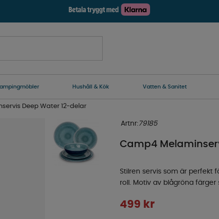
ampingmöbler
Hushåll & Kök
Vatten & Sanitet
ervis Deep Water 12-delar
Artnr:
79185
Camp4 Melaminserv
Stilren servis som är perfekt 
roll. Motiv av blågröna färge
499
kr