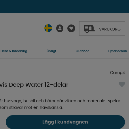
VARUKORG
Hem & Inredning
Övrigt
Outdoor
Fyndhörnan
Camp4
is Deep Water 12-delar
för husvagn, husbil och båtar där vikten och materialet spelar
r som strävar mot en havskänsla.
Lägg i kundvagnen