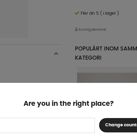
Fler än 5 ( i lager )
Kunnig personal
POPULÄRT INOM SAM
KATEGORI
Are you in the right place?
Change count
Flamefield Melaminservis