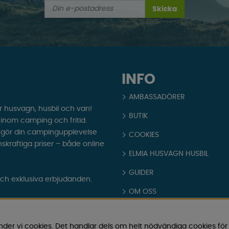
Skicka
INFO
AMBASSADÖRER
r husvagn, husbil och van!
BUTIK
t inom camping och fritid.
som gör din campingupplevelse
COOKIES
nskraftiga priser – både online
ELMIA HUSVAGN HUSBIL
GUIDER
och exklusiva erbjudanden.
OM OSS
PARTNERS
nder vi cookies. Det handlar dels om helt nödvändiga cookies för