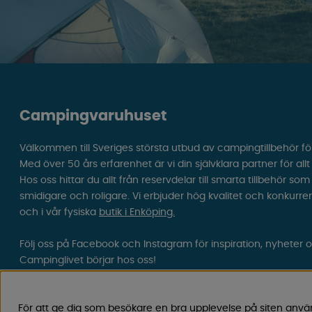
Campingvaruhuset
Välkommen till Sveriges största utbud av campingtillbehör fö
Med över 50 års erfarenhet är vi din självklara partner för all
Hos oss hittar du allt från reservdelar till smarta tillbehör 
smidigare och roligare. Vi erbjuder hög kvalitet och konkurre
och i vår fysiska
butik i Enköping.
Följ oss på Facebook och Instagram för inspiration, nyheter 
Campinglivet börjar hos oss!
För att ge dig som besökare en bra upplevelse på siten anvä