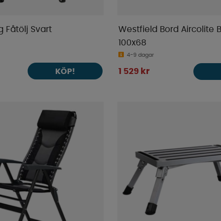
g Fåtölj Svart
Westfield Bord Aircolite 
100x68
4-9 dagar
KÖP!
1 529 kr