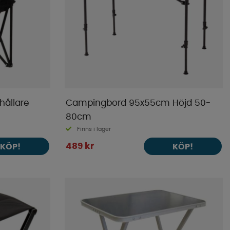
ållare
Campingbord 95x55cm Höjd 50-
80cm
Finns i lager
489 kr
KÖP!
KÖP!