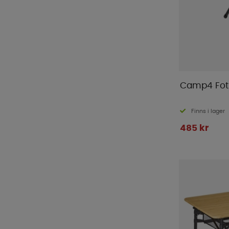
Camp4 Fots
Finns i lager
485 kr