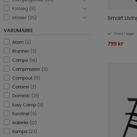
Campingstolar (
101
)
Fotsteg (
9
)
Möbler (
25
)
Smart Livin
VARUMÄRKE
Finns i lager
Atom
(
2
)
799 kr
Brunner
(
3
)
Camp4
(
19
)
Campmaster
(
3
)
Campout
(
9
)
Carbest
(
2
)
Dometic
(
21
)
Easy Camp
(
11
)
Eurotrail
(
9
)
Isabella
(
12
)
Kampa
(
23
)