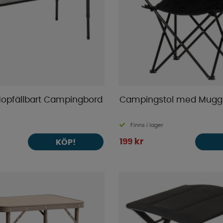
opfällbart Campingbord
Campingstol med Muggh
Finns i lager
199 kr
KÖP!