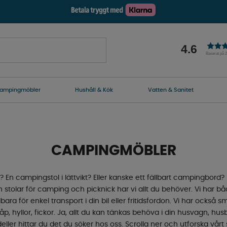
4.6
Baserat på 
ampingmöbler
Hushåll & Kök
Vatten & Sanitet
CAMPINGMÖBLER
En campingstol i lättvikt? Eller kanske ett fällbart campingbord?
tolar för camping och picknick har vi allt du behöver. Vi har bå
ra för enkel transport i din bil eller fritidsfordon. Vi har också 
 hyllor, fickor. Ja, allt du kan tänkas behöva i din husvagn, husbi
ller hittar du det du söker hos oss. Scrolla ner och utforska vå