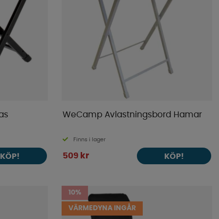
as
WeCamp Avlastningsbord Hamar
Finns i lager
509 kr
KÖP!
KÖP!
10%
VÄRMEDYNA INGÅR