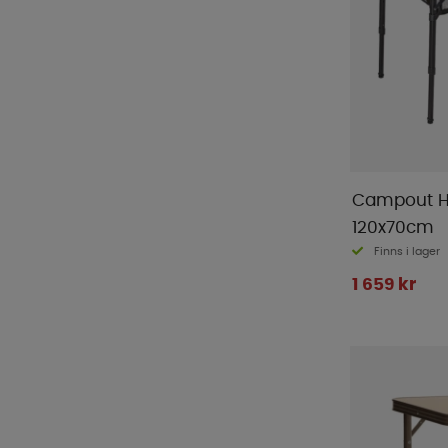
Campout H
120x70cm
Finns i lager
1 659 kr