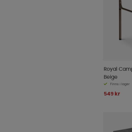
Royal Camp
Beige
Finns i lager
549 kr