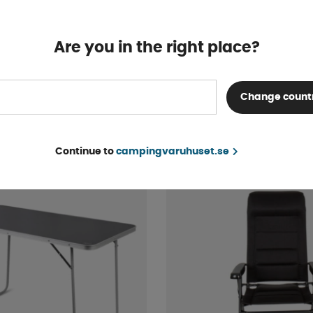
Are you in the right place?
ol Luna
Carbest Hopfällbar Fots
Change count
Finns i lager
459 kr
KÖP!
Continue to
campingvaruhuset.se