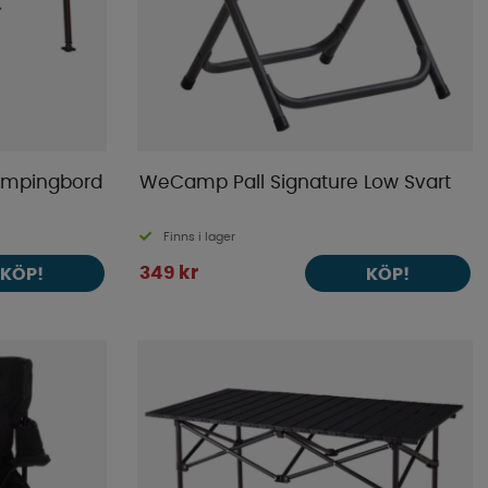
ampingbord
WeCamp Pall Signature Low Svart
Finns i lager
349 kr
KÖP!
KÖP!