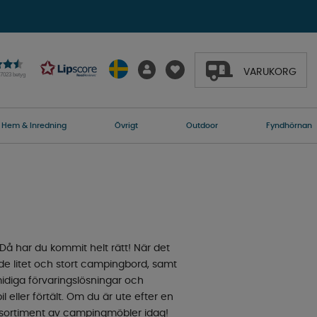
VARUKORG
27023 betyg
Hem & Inredning
Övrigt
Outdoor
Fyndhörnan
 Då har du kommit helt rätt! När det
de litet och stort campingbord, samt
smidiga förvaringslösningar och
l eller förtält. Om du är ute efter en
rt sortiment av campingmöbler idag!