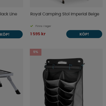
Black Line
Royal Camping Stol Imperial Beige
Finns i lager
1 595 kr
KÖP!
KÖP!
5%