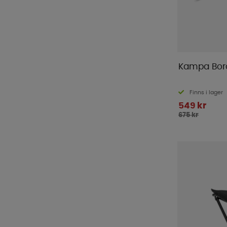
Kampa Bor
Finns i lager
549 kr
675 kr