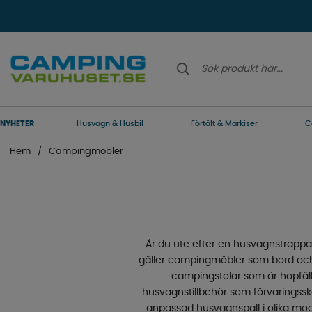
NYHETER
Husvagn & Husbil
Förtält & Markiser
C
Hem
Campingmöbler
Är du ute efter en husvagnstrappa? 
gäller campingmöbler som bord och s
campingstolar som är hopfällba
husvagnstillbehör som förvaringsskåp,
anpassad husvagnspall i olika mode