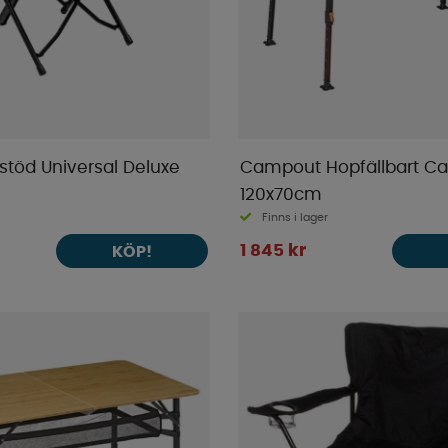
töd Universal Deluxe
Campout Hopfällbart C
120x70cm
Finns i lager
1 845 kr
KÖP!