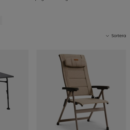
Sortera
Mest populära
Butikens favoriter
Namn A-Ö
Namn Ö-A
Lägsta pris
Högsta pris
Varumärke
Publiceringsdatum