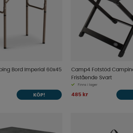
ing Bord Imperial 60x45
Camp4 Fotstöd Campin
Fristående Svart
Finns i lager
485 kr
KÖP!