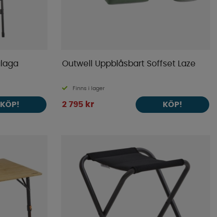
laga
Outwell Uppblåsbart Soffset Laze
Finns i lager
2 795 kr
KÖP!
KÖP!