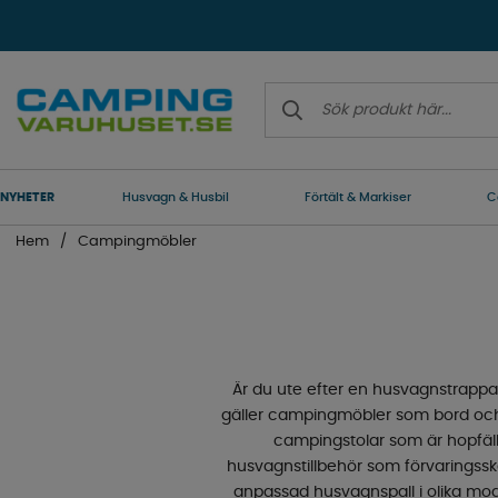
NYHETER
Husvagn & Husbil
Förtält & Markiser
C
Hem
Campingmöbler
Är du ute efter en husvagnstrappa? 
gäller campingmöbler som bord och s
campingstolar som är hopfällba
husvagnstillbehör som förvaringsskåp,
anpassad husvagnspall i olika mode