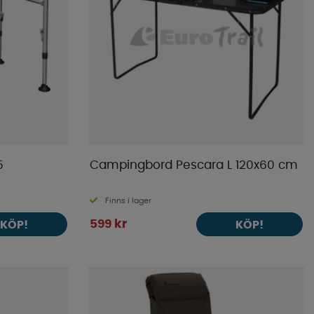
5
Campingbord Pescara L 120x60 cm
Finns i lager
599 kr
KÖP!
KÖP!