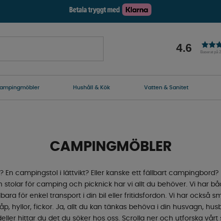
4.6
Baserat på 
ampingmöbler
Hushåll & Kök
Vatten & Sanitet
CAMPINGMÖBLER
En campingstol i lättvikt? Eller kanske ett fällbart campingbord?
tolar för camping och picknick har vi allt du behöver. Vi har bå
ra för enkel transport i din bil eller fritidsfordon. Vi har också 
 hyllor, fickor. Ja, allt du kan tänkas behöva i din husvagn, husbi
ller hittar du det du söker hos oss. Scrolla ner och utforska vå