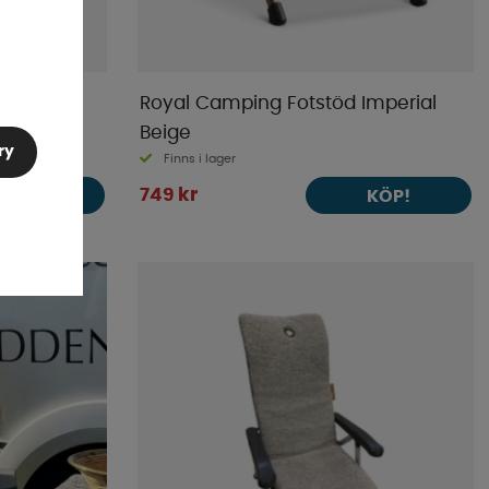
ön
Royal Camping Fotstöd Imperial
Beige
ry
Finns i lager
749 kr
KÖP!
KÖP!