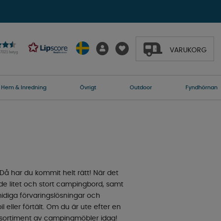
VARUKORG
27021 betyg
Hem & Inredning
Övrigt
Outdoor
Fyndhörnan
 Då har du kommit helt rätt! När det
de litet och stort campingbord, samt
smidiga förvaringslösningar och
l eller förtält. Om du är ute efter en
rt sortiment av campingmöbler idag!