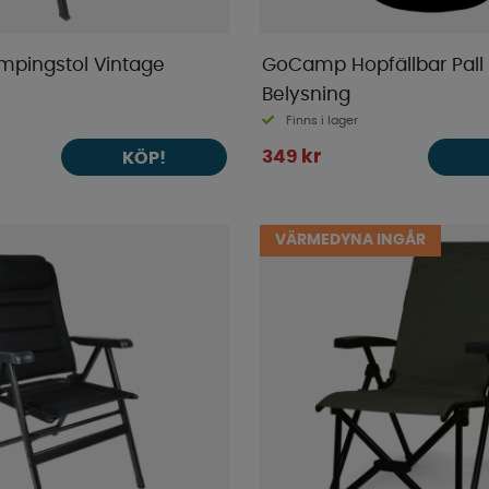
mpingstol Vintage
GoCamp Hopfällbar Pall
Belysning
Finns i lager
349 kr
KÖP!
VÄRMEDYNA INGÅR