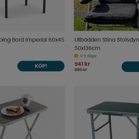
ing Bord Imperial 60x45
Ullbädden Stina Stolsdyn
50x136cm
4-9 dagar
941 kr
KÖP!
990 kr