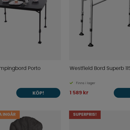
pingbord Porto
Westfield Bord Superb 11
Finns i lager
1 589 kr
KÖP!
 INGÅR
SUPERPRIS!