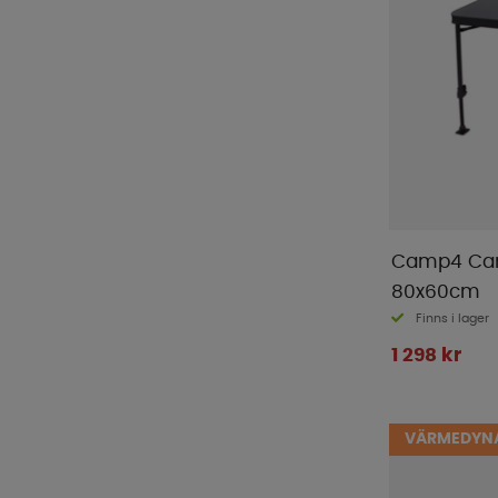
Camp4 Cam
80x60cm
Finns i lager
1 298 kr
VÄRMEDYNA