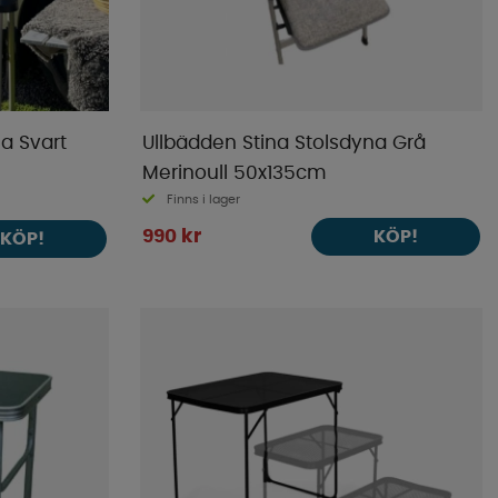
a Svart
Ullbädden Stina Stolsdyna Grå
Merinoull 50x135cm
Finns i lager
990 kr
KÖP!
KÖP!