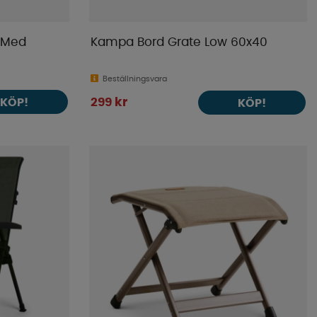
 Med
Kampa Bord Grate Low 60x40
Beställningsvara
KÖP!
299 kr
KÖP!