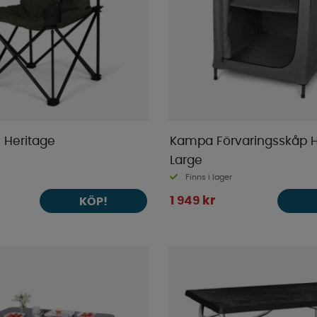
 Heritage
Kampa Förvaringsskåp H
Large
Finns i lager
1 949 kr
KÖP!