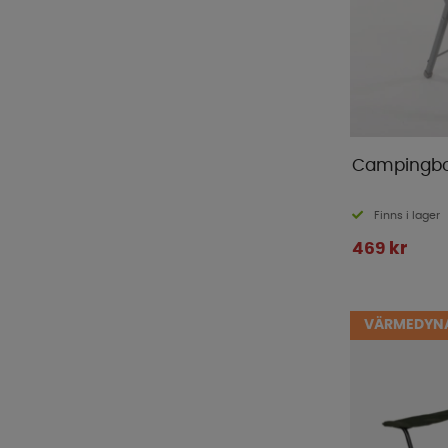
Campingbor
Finns i lager
469 kr
VÄRMEDYNA