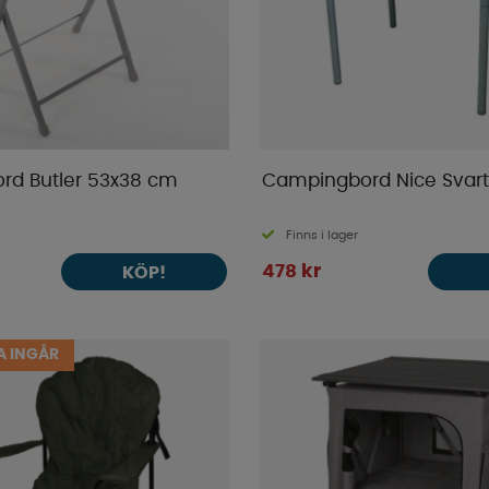
d Butler 53x38 cm
Campingbord Nice Svar
Finns i lager
478 kr
KÖP!
 INGÅR