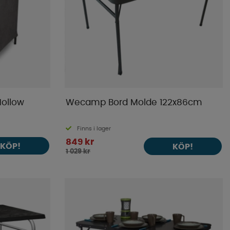
ollow
Wecamp Bord Molde 122x86cm
Finns i lager
849 kr
KÖP!
KÖP!
1 029 kr