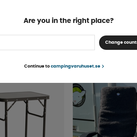
Are you in the right place?
pingstol Malaga
Kampa Stol Meadow Gr
s Justerbart Nackstöd
Change count
Finns i lager
1 249 kr
KÖP!
Continue to
campingvaruhuset.se
5%