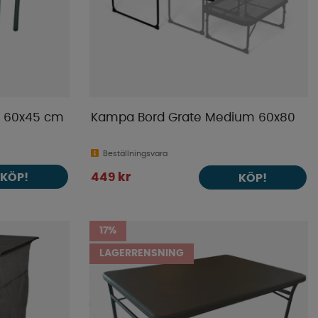
t 60x45 cm
Kampa Bord Grate Medium 60x80
Beställningsvara
KÖP!
449 kr
KÖP!
17%
LAGERRENSNING