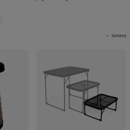
Sortera
Mest populära
Butikens favoriter
Namn A-Ö
Namn Ö-A
Lägsta pris
Högsta pris
Varumärke
Publiceringsdatum