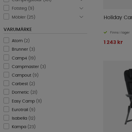
Campingstolar (
101
)
Fotsteg (
9
)
Möbler (
25
)
Holiday Ca
VARUMÄRKE
Finns i lager
Atom
(
2
)
1 243 kr
Brunner
(
3
)
Camp4
(
19
)
Campmaster
(
3
)
Campout
(
9
)
Carbest
(
2
)
Dometic
(
21
)
Easy Camp
(
11
)
Eurotrail
(
9
)
Isabella
(
12
)
Kampa
(
23
)