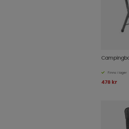
Campingbo
Finns i lager
478 kr