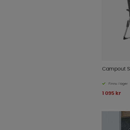
Campout St
Finns i lager
1 095 kr