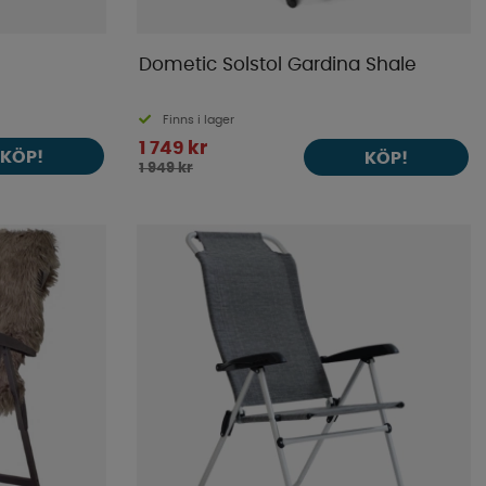
Dometic Solstol Gardina Shale
Finns i lager
1 749 kr
KÖP!
KÖP!
1 949 kr