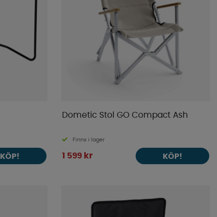
Dometic Stol GO Compact Ash
Finns i lager
1 599 kr
KÖP!
KÖP!