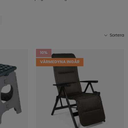
Sortera
Mest populära
10%
Butikens favoriter
VÄRMEDYNA INGÅR
Namn A-Ö
Namn Ö-A
Lägsta pris
Högsta pris
Varumärke
Publiceringsdatum