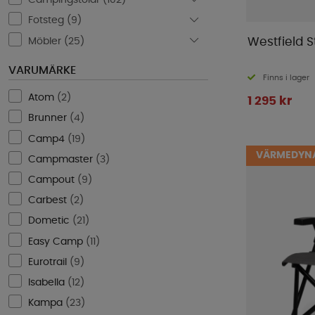
Campingstolar (
102
)
Fotsteg (
9
)
Möbler (
25
)
Westfield S
VARUMÄRKE
Finns i lager
Atom
(
2
)
1 295 kr
Brunner
(
4
)
Camp4
(
19
)
VÄRMEDYNA
Campmaster
(
3
)
Campout
(
9
)
Carbest
(
2
)
Dometic
(
21
)
Easy Camp
(
11
)
Eurotrail
(
9
)
Isabella
(
12
)
Kampa
(
23
)