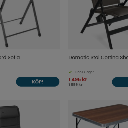
rd Sofia
Dometic Stol Cortina Sh
Finns i lager
1 495 kr
KÖP!
1 599 kr