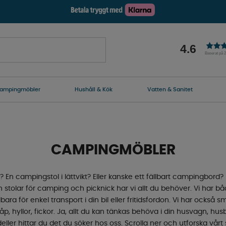
4.6
Baserat på 
ampingmöbler
Hushåll & Kök
Vatten & Sanitet
CAMPINGMÖBLER
En campingstol i lättvikt? Eller kanske ett fällbart campingbord?
tolar för camping och picknick har vi allt du behöver. Vi har bå
ra för enkel transport i din bil eller fritidsfordon. Vi har också 
 hyllor, fickor. Ja, allt du kan tänkas behöva i din husvagn, husbi
ller hittar du det du söker hos oss. Scrolla ner och utforska vå