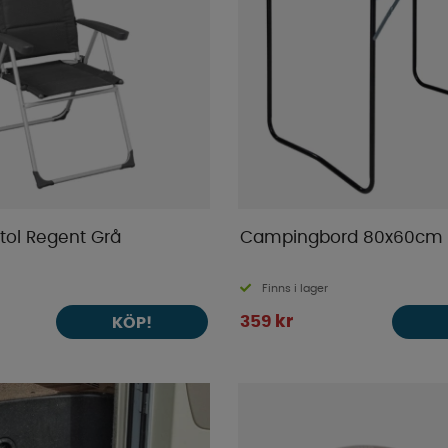
ol Regent Grå
Campingbord 80x60cm
Finns i lager
359 kr
KÖP!