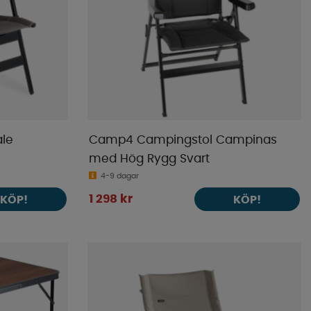
ale
Camp4 Campingstol Campinas
med Hög Rygg Svart
4-9 dagar
1 298 kr
KÖP!
KÖP!