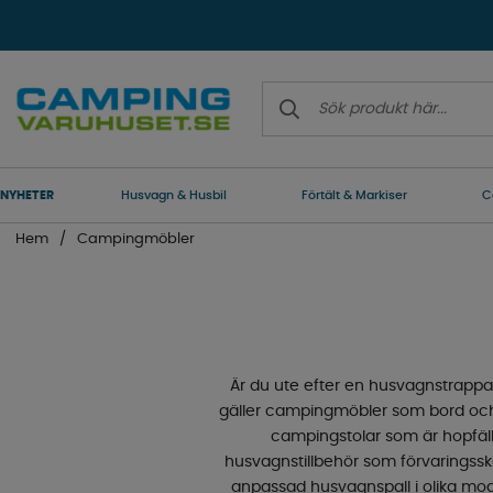
NYHETER
Husvagn & Husbil
Förtält & Markiser
C
Hem
Campingmöbler
Är du ute efter en husvagnstrappa? 
gäller campingmöbler som bord och s
campingstolar som är hopfällba
husvagnstillbehör som förvaringsskåp,
anpassad husvagnspall i olika mode