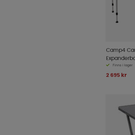
Camp4 Camp
Expanderb
Finns i lager
2 695 kr