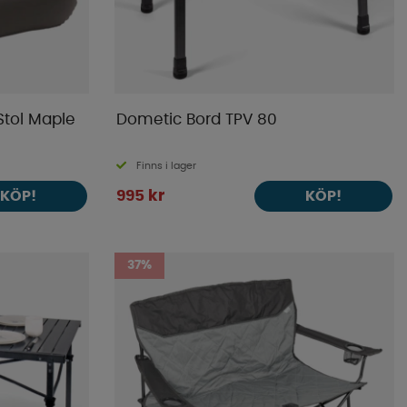
tol Maple
Dometic Bord TPV 80
Finns i lager
995 kr
KÖP!
KÖP!
37%