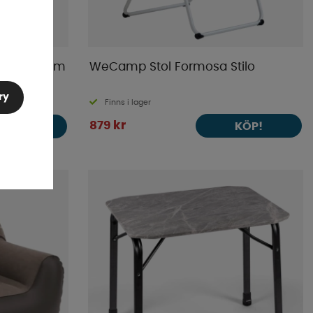
l 180x60 cm
WeCamp Stol Formosa Stilo
ry
Finns i lager
879 kr
KÖP!
KÖP!