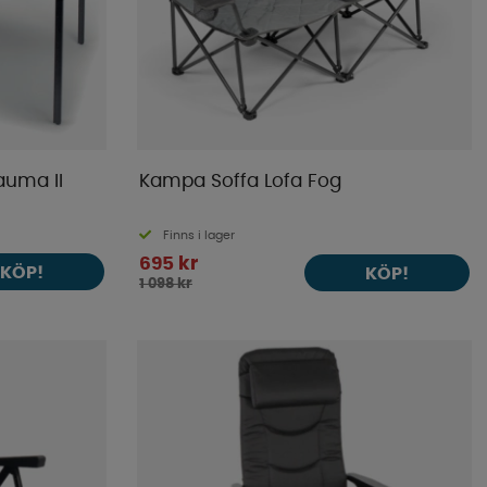
uma II
Kampa Soffa Lofa Fog
Finns i lager
695 kr
KÖP!
KÖP!
1 098 kr