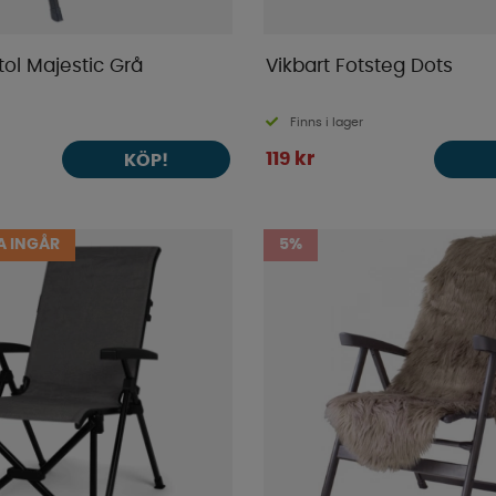
tol Majestic Grå
Vikbart Fotsteg Dots
Finns i lager
119 kr
KÖP!
 INGÅR
5%