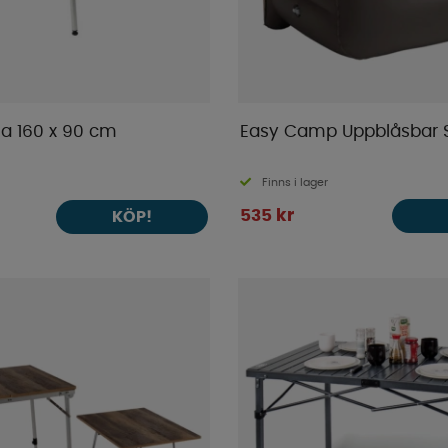
la 160 x 90 cm
Easy Camp Uppblåsbar S
Finns i lager
535 kr
KÖP!