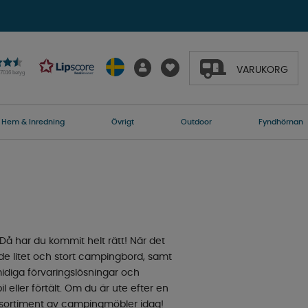
VARUKORG
27016 betyg
Hem & Inredning
Övrigt
Outdoor
Fyndhörnan
 Då har du kommit helt rätt! När det
de litet och stort campingbord, samt
smidiga förvaringslösningar och
l eller förtält. Om du är ute efter en
rt sortiment av campingmöbler idag!