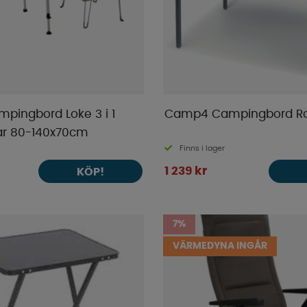
ingbord Loke 3 i 1
Camp4 Campingbord Ra
ar 80-140x70cm
Finns i lager
1 239 kr
KÖP!
7%
VÄRMEDYNA INGÅR