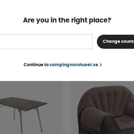
Are you in the right place?
l Meadow Grå
Royal Camping Konstfäl
Change count
Finns i lager
ara
fr. 474 kr
KÖP!
fr. 499 kr
Continue to
campingvaruhuset.se