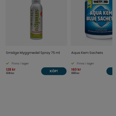
Smidge Myggmedel Spray 75 ml
Aqua Kem Sachets
Finns i lager
Finns i lager
128 kr
160 kr
KÖP!
135 kr
168 kr