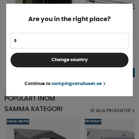
Are you in the right place?
Telta Tryckstänger
Dometic Tryckstänger
Change country
Finns i lager
Finns i lager
539 kr
599 kr
KÖP!
Continue to
campingvaruhuset.se
POPULÄRT INOM
SAMMA KATEGORI
SE ALLA PRODUKTER
VISAS I BUTIK
FRI FRAKT