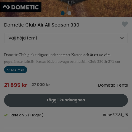
Dometic Club Air All Season 330
Välj höjd (cm)
Dometic Club gick tidigare under namnet Kampa och är ett av våra
populäraste lufttält. Passar både husvagn och husbil. Club 330 är 275 cm
djup och 330 cm bred.
27 000
kr
21 895
kr
Dometic Tents
Lägg i kundvagnen
Artnr:
71623_01
Färre än 5 ( i lager )