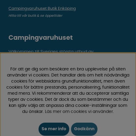
Campingvaruhuset Butik Enköping
Hitta till vår butik & se öppettider
Campingvaruhuset
Välkommen till Sveriges största utbud av
campingtillbehör för husvagn, husbil och van! Med över
50 års erfarenhet är vi din självklara partner för allt inom
För att ge dig som besökare en bra upplevelse på siten
camping och fritid.
använder vi cookies. Det handlar dels om helt nödvändiga
Hos oss hittar du allt från reservdelar till smarta tillbehör
cookies för webbsidans grundfunktionalitet, men även
som gör din campingupplevelse smidigare och roligare.
cookies för bättre prestanda, personalisering, funktionalitet
med mera. Vi rekommenderar att du accepterar samtliga
Vi erbjuder hög kvalitet och konkurrenskraftiga priser –
typer av cookies. Det är dock du som bestämmer och du
både online och i vår fysiska
butik i Enköping.
kan själv välja att anpassa dina cookie-inställningar som
du önskar.
Läs mer om cookies vi använder
.
Följ oss på Facebook och Instagram för inspiration,
nyheter och exklusiva erbjudanden. Campinglivet börjar
hos oss!
Se mer info
Godkänn