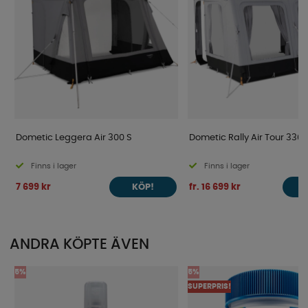
Dometic Leggera Air 300 S
Dometic Rally Air Tour 330
Finns i lager
Finns i lager
7 699 kr
fr. 16 699 kr
KÖP!
ANDRA KÖPTE ÄVEN
5%
5%
SUPERPRIS!