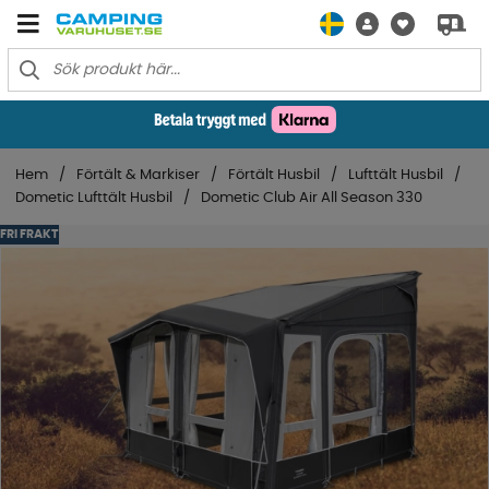
Hem
Förtält & Markiser
Förtält Husbil
Lufttält Husbil
Dometic Lufttält Husbil
Dometic Club Air All Season 330
FRI FRAKT