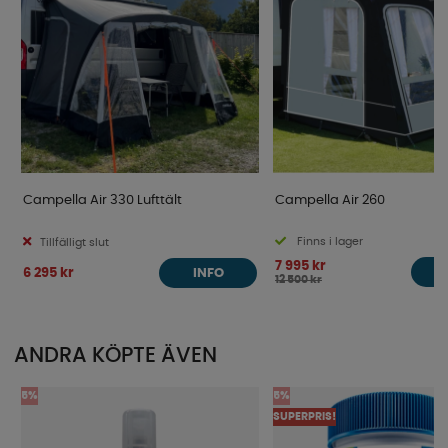
Campella Air 330 Lufttält
Campella Air 260
Finns i lager
Tillfälligt slut
7 995 kr
6 295 kr
INFO
12 500 kr
ANDRA KÖPTE ÄVEN
5%
5%
SUPERPRIS!