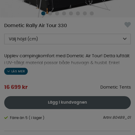
Dometic Rally Air Tour 330
Välj höjd (cm)
Upplev campingkomfort med Dometic Air Tour! Detta lufttält
i UV-tåligt material passar både husvagn & husbil. Enkel
montering & flexibel höjd. Bredd 330
16 699
kr
Dometic Tents
Lägg i kundvagnen
Artnr:
80489_01
Färre än 5 ( i lager )