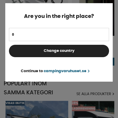
Are you in the right place?
Dometic Stormband Tie Down Kit
Telta Tryckstänger
Change country
Finns i lager
Beställningsvara
539 kr
249 kr
KÖP!
Continue to
campingvaruhuset.se
POPULÄRT INOM
SAMMA KATEGORI
SE ALLA PRODUKTER
VISAS I BUTIK
36%
LAGERRENSNING