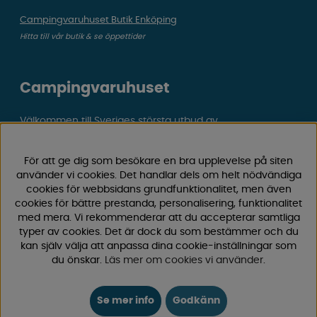
Campingvaruhuset Butik Enköping
Hitta till vår butik & se öppettider
Campingvaruhuset
Välkommen till Sveriges största utbud av
campingtillbehör för husvagn, husbil och van! Med över
50 års erfarenhet är vi din självklara partner för allt inom
För att ge dig som besökare en bra upplevelse på siten
camping och fritid.
använder vi cookies. Det handlar dels om helt nödvändiga
Hos oss hittar du allt från reservdelar till smarta tillbehör
cookies för webbsidans grundfunktionalitet, men även
som gör din campingupplevelse smidigare och roligare.
cookies för bättre prestanda, personalisering, funktionalitet
med mera. Vi rekommenderar att du accepterar samtliga
Vi erbjuder hög kvalitet och konkurrenskraftiga priser –
typer av cookies. Det är dock du som bestämmer och du
både online och i vår fysiska
butik i Enköping.
kan själv välja att anpassa dina cookie-inställningar som
du önskar.
Läs mer om cookies vi använder
.
Följ oss på Facebook och Instagram för inspiration,
nyheter och exklusiva erbjudanden. Campinglivet börjar
hos oss!
Se mer info
Godkänn