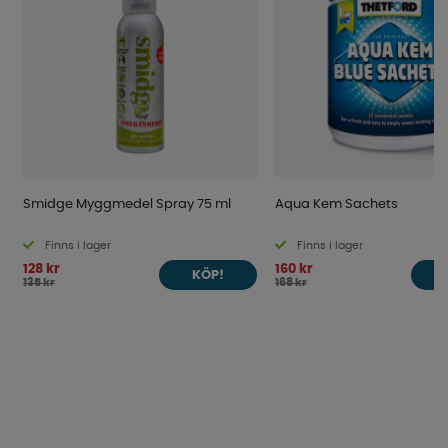
Smidge Myggmedel Spray 75 ml
Aqua Kem Sachets
Finns i lager
Finns i lager
128 kr
160 kr
KÖP!
135 kr
168 kr