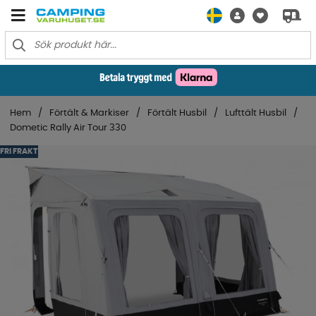
Hem
Förtält & Markiser
Förtält Husbil
Lufttält Husbil
Dometic Rally Air Tour 330
FRI FRAKT