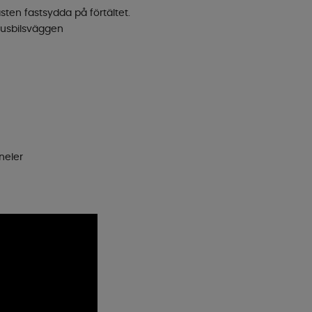
ästen fastsydda på förtältet.
husbilsväggen
neler