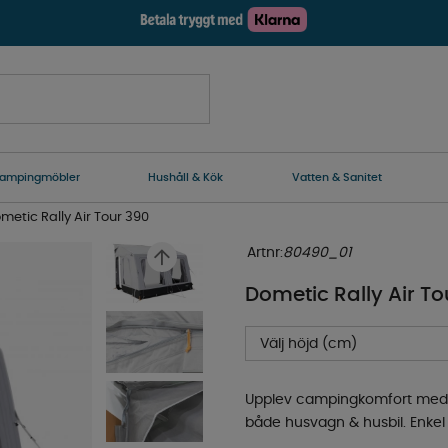
ampingmöbler
Hushåll & Kök
Vatten & Sanitet
metic Rally Air Tour 390
Artnr:
80490_01
Dometic Rally Air To
Välj höjd (cm)
Upplev campingkomfort med Dom
både husvagn & husbil. Enkel 