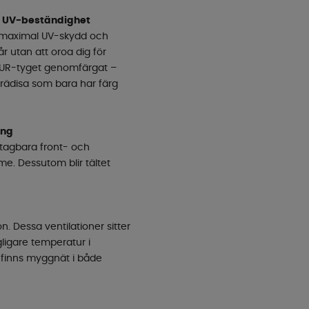
ig UV-beständighet
ör maximal UV-skydd och
år utan att oroa dig för
 TOUR-tyget genomfärgat –
n rädisa som bara har färg
ing
tagbara front- och
e. Dessutom blir tältet
n. Dessa ventilationer sitter
agligare temperatur i
 finns myggnät i både