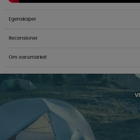
Egenskaper
Recensioner
Om varumärket
V