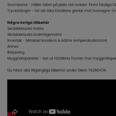
Stormband - Håller tältet på plats vid oväder. Finns färdiga f
Tryckstänger - för att täta förtältets gavlar mot husvagns-/
Några övriga tillbehör
Skräddarsydd matta
Skräddarsydd underlagsmatta
Innertak - Minskad kondens & bättre temperaturkontroll
Annex
Belysning
Myggnätspaneler - byt ut förtältets fronter mot myggnätspa
Du hittar alla tillgängliga tillbehör under fliken TILLBEHÖR