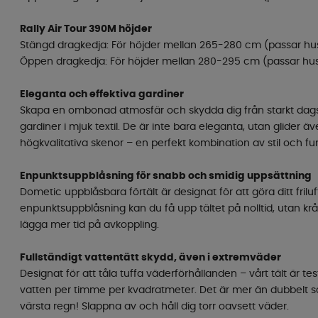
Rally Air Tour 390M höjder
Stängd dragkedja: För höjder mellan 265-280 cm (passar hus
Öppen dragkedja: För höjder mellan 280-295 cm (passar hus
Eleganta och effektiva gardiner
Skapa en ombonad atmosfär och skydda dig från starkt dags
gardiner i mjuk textil. De är inte bara eleganta, utan glider äv
högkvalitativa skenor – en perfekt kombination av stil och fu
Enpunktsuppblåsning för snabb och smidig uppsättning
Dometic uppblåsbara förtält är designat för att göra ditt frilu
enpunktsuppblåsning kan du få upp tältet på nolltid, utan krån
lägga mer tid på avkoppling.
Fullständigt vattentätt skydd, även i extremväder
Designat för att tåla tuffa väderförhållanden – vårt tält är testa
vatten per timme per kvadratmeter. Det är mer än dubbelt
värsta regn! Slappna av och håll dig torr oavsett väder.