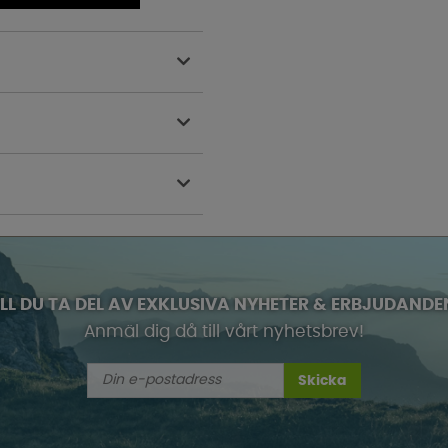
ILL DU TA DEL AV EXKLUSIVA NYHETER & ERBJUDANDE
Anmäl dig då till vårt nyhetsbrev!
Skicka