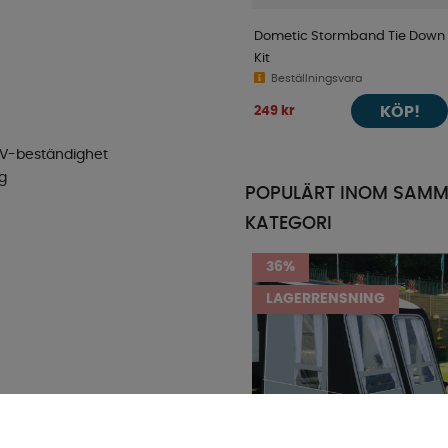
Dometic Stormband Tie Down
Kit
Beställningsvara
KÖP!
249 kr
 UV-beständighet
ng
POPULÄRT INOM SAM
KATEGORI
36%
LAGERRENSNING