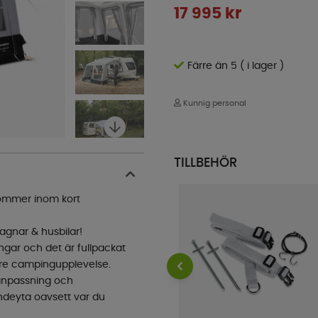
17 995
kr
Färre än 5 ( i lager )
Kunnig personal
TILLBEHÖR
 kommer inom kort
agnar & husbilar!
ingar och det är fullpackat
tre campingupplevelse.
danpassning och
ndeyta oavsett var du