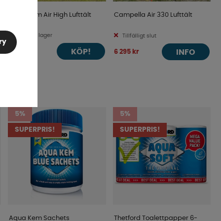
One Beam Air High Lufttält
Campella Air 330 Lufttält
Finns i lager
Tillfälligt slut
ry
KÖP!
5 490 kr
INFO
6 295 kr
5%
5%
SUPERPRIS!
SUPERPRIS!
Aqua Kem Sachets
Thetford Toalettpapper 6-