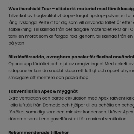
Weathershield Tour – slitstarkt material med förstklass
Tillverkat av högkvalitativt dope-färgat ripstop-polyester f
lång livslängd. Perfekt för dig som vill använda tältet år efter 
solblekning. Till skillnad från det tidigare materialet PRO är
tänk en morot som är färgad rakt igenom, till skillnad från e
på ytan
Blixtlåsförsedda, avtagbara paneler för flexibel användn
Öppna upp förtältet och njut av omgivningen! Med enkelt av
sidopaneler kan du snabbt skapa ett luftigt och öppet utrymm
smidigare att montera och packa ihop.
Takventilation Apex & myggnät
Extra ventilation och bättre cirkulation med Apex takventilatio
i alla lufttält från Dometic och hjälper till att behålla en beh
förtältet samtidigt som den minskar kondensen. Utöver Apex
dörrarna samt i ena gavelfönstret för maximal ventilation.
Rekommenderade tillbehör