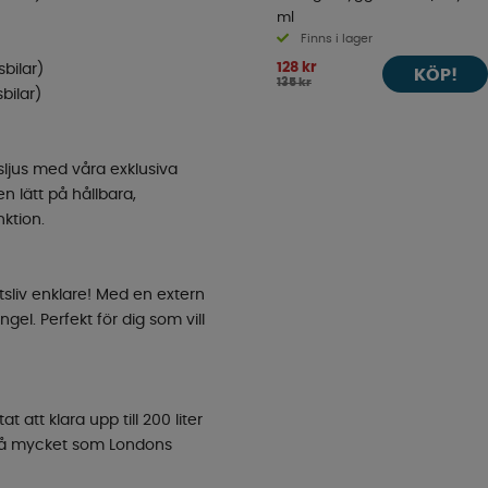
ml
Finns i lager
128 kr
bilar)
KÖP!
135 kr
bilar)
ljus med våra exklusiva
en lätt på hållbara,
nktion.
ftsliv enklare! Med en extern
gel. Perfekt för dig som vill
t att klara upp till 200 liter
 så mycket som Londons