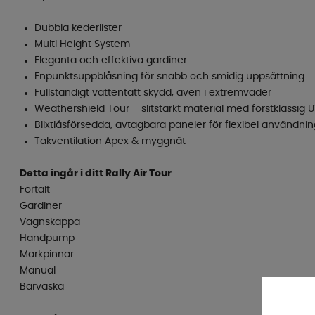
Dubbla kederlister
Multi Height System
Eleganta och effektiva gardiner
Enpunktsuppblåsning för snabb och smidig uppsättning
Fullständigt vattentätt skydd, även i extremväder
Weathershield Tour – slitstarkt material med förstklassig
Blixtlåsförsedda, avtagbara paneler för flexibel användni
Takventilation Apex & myggnät
Detta ingår i ditt Rally Air Tour
Förtält
Gardiner
Vagnskappa
Handpump
Markpinnar
Manual
Bärväska