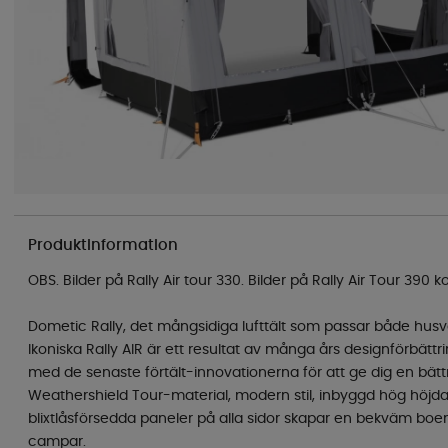
Produktinformation
OBS. Bilder på Rally Air tour 330. Bilder på Rally Air Tour 390
Dometic Rally, det mångsidiga lufttält som passar både husv
Ikoniska Rally AIR är ett resultat av många års designförbättr
med de senaste förtält-innovationerna för att ge dig en bät
Weathershield Tour-material, modern stil, inbyggd hög höj
blixtlåsförsedda paneler på alla sidor skapar en bekväm boe
campar.