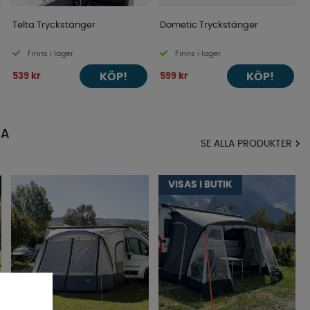
Telta Tryckstänger
Dometic Tryckstänger
Finns i lager
Finns i lager
KÖP!
KÖP!
539 kr
599 kr
MA
SE ALLA PRODUKTER
VISAS I BUTIK