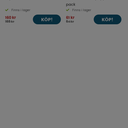
pack
Finns i lager
Finns i lager
160 kr
61 kr
KÖP!
KÖP!
168 kr
64 kr