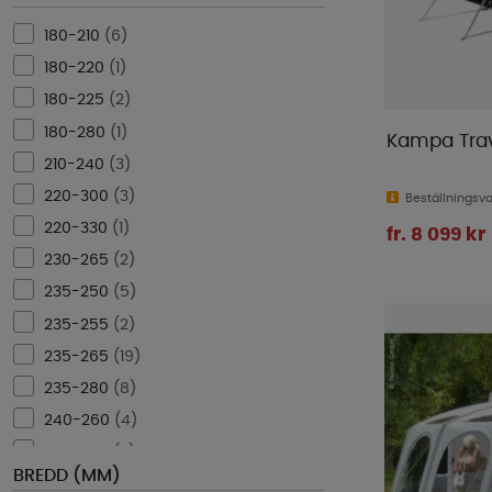
180-210
(
6
)
180-220
(
1
)
180-225
(
2
)
180-280
(
1
)
Kampa Trav
210-240
(
3
)
220-300
(
3
)
Beställningsv
220-330
(
1
)
fr. 8 099 kr
230-265
(
2
)
235-250
(
5
)
235-255
(
2
)
235-265
(
19
)
235-280
(
8
)
240-260
(
4
)
240-270
(
3
)
BREDD (MM)
240-300
(
3
)