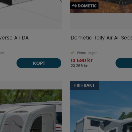
erse Air DA
Dometic Rally Air All Se
Finns i lager
ara
13 590 kr
KÖP!
23 299 kr
FRI FRAKT