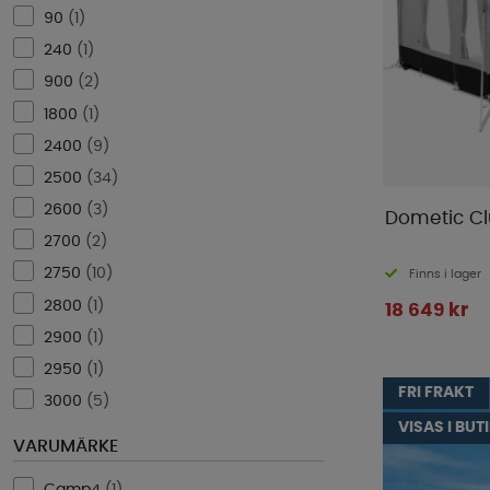
90
(
1
)
240
(
1
)
900
(
2
)
1800
(
1
)
2400
(
9
)
2500
(
34
)
2600
(
3
)
Dometic Cl
2700
(
2
)
2750
(
10
)
Finns i lager
2800
(
1
)
18 649 kr
2900
(
1
)
2950
(
1
)
FRI FRAKT
3000
(
5
)
VISAS I BUT
VARUMÄRKE
Camp4
(
1
)