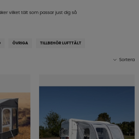
er vilket tält som passar just dig så
O
ÖVRIGA
TILLBEHÖR LUFTTÄLT
Sortera
Mest populära
Butikens favoriter
Namn A-Ö
Namn Ö-A
Lägsta pris
Högsta pris
Varumärke
Publiceringsdatum