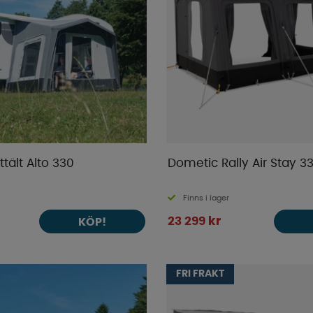
ttält Alto 330
Dometic Rally Air Stay 3
Finns i lager
23 299 kr
KÖP!
FRI FRAKT