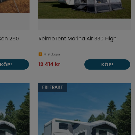
ason 260
ReimoTent Marina Air 330 High
4-9 dagar
12 414 kr
KÖP!
KÖP!
FRI FRAKT