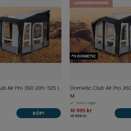
LAGERRENSNING
ub Air Pro 390 295-325 L
Dometic Club Air Pro 26
M
Finns i lager
10 995 kr
KÖP!
19 999 kr