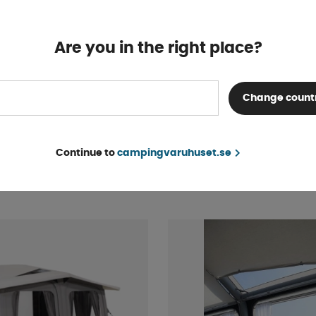
Are you in the right place?
Change count
High
Ventura Lufttält Alto 400
Finns i lager
Continue to
campingvaruhuset.se
25 265 kr
KÖP!