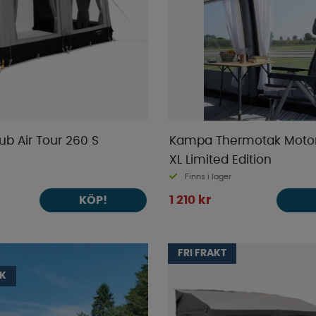
ub Air Tour 260 S
Kampa Thermotak Motor
XL Limited Edition
Finns i lager
1 210 kr
KÖP!
FRI FRAKT
IK