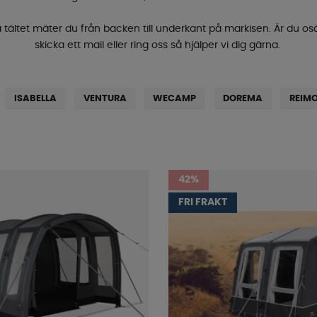
å tältet mäter du från backen till underkant på markisen. Är du osäk
skicka ett mail
eller ring oss så hjälper vi dig gärna.
ISABELLA
VENTURA
WECAMP
DOREMA
REIM
42%
FRI FRAKT