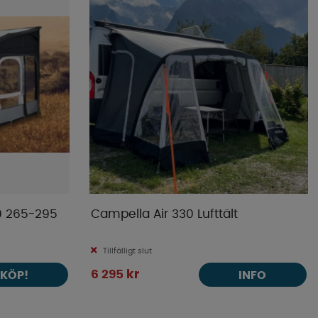
0 265-295
Campella Air 330 Lufttält
Tillfälligt slut
6 295 kr
KÖP!
INFO