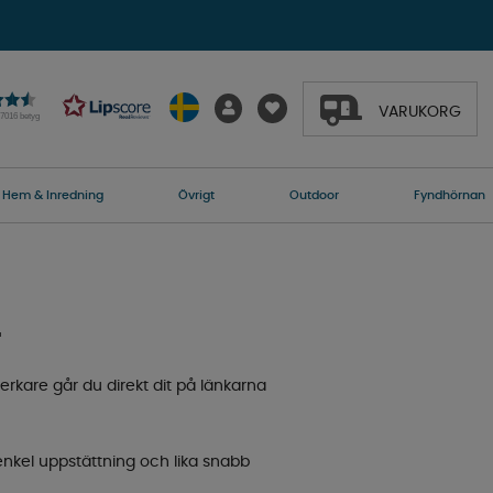
VARUKORG
27016 betyg
Hem & Inredning
Övrigt
Outdoor
Fyndhörnan
L
lverkare går du direkt dit på länkarna
nkel uppstättning och lika snabb