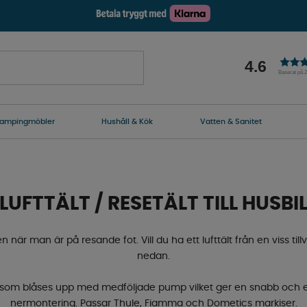
4.6
Baserat på 
ampingmöbler
Hushåll & Kök
Vatten & Sanitet
LUFTTÄLT / RESETÄLT TILL HUSBI
n när man är på resande fot. Vill du ha ett lufttält från en viss til
nedan.
r som blåses upp med medföljade pump vilket ger en snabb och e
nermontering. Passar Thule, Fiamma och Dometics markiser.