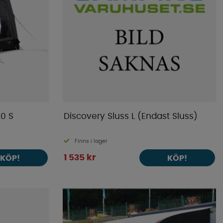
30 S
Discovery Sluss L (Endast Sluss)
Finns i lager
1 535 kr
KÖP!
KÖP!