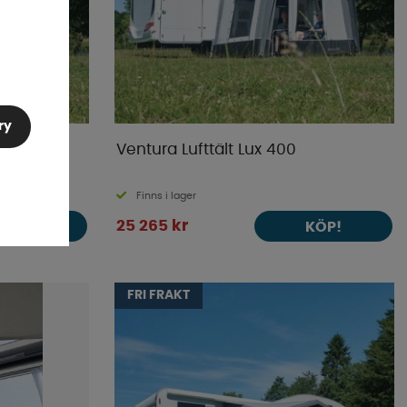
ry
Ventura Lufttält Lux 400
Finns i lager
25 265 kr
KÖP!
KÖP!
FRI FRAKT