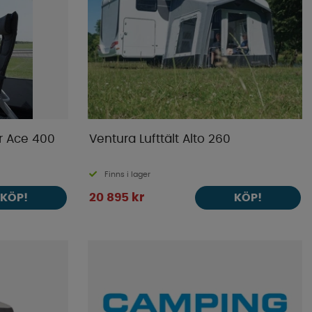
 Ace 400
Ventura Lufttält Alto 260
Finns i lager
20 895 kr
KÖP!
KÖP!