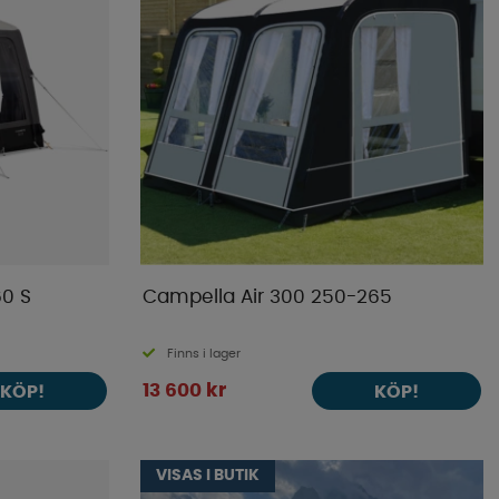
60 S
Campella Air 300 250-265
Finns i lager
13 600 kr
KÖP!
KÖP!
VISAS I BUTIK