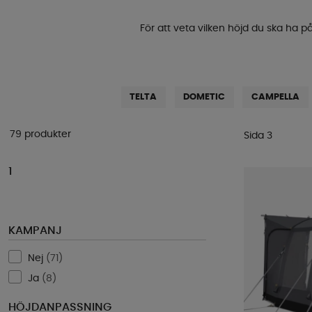
För att veta vilken höjd du ska ha p
TELTA
DOMETIC
CAMPELLA
79 produkter
Sida 3
1
KAMPANJ
Nej
(
71
)
Ja
(
8
)
HÖJDANPASSNING