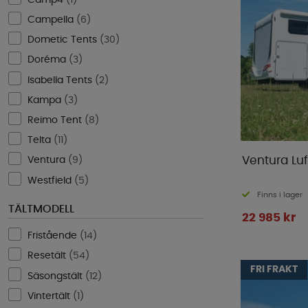
Campella
(
6
)
Dometic Tents
(
30
)
Doréma
(
3
)
Isabella Tents
(
2
)
Kampa
(
3
)
Reimo Tent
(
8
)
Telta
(
11
)
Ventura Luf
Ventura
(
9
)
Westfield
(
5
)
Finns i lager
TÄLTMODELL
22 985 kr
Fristående
(
14
)
Resetält
(
54
)
FRI FRAKT
Säsongstält
(
12
)
Vintertält
(
1
)