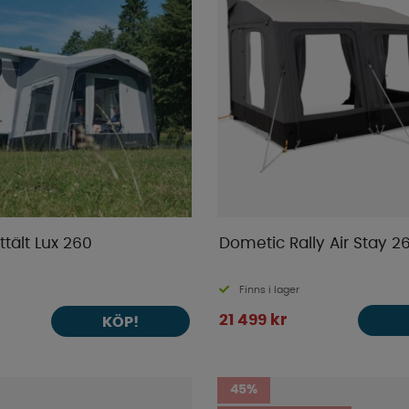
ttält Lux 260
Dometic Rally Air Stay 2
Finns i lager
21 499 kr
KÖP!
45%