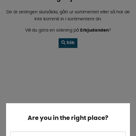
De är antingen slutsålda, gått ur sortimentet eller så har de
inte kommit in i sortimentent än.
Vill du göra en sökning på
Erbjudanden
?
Sök
Are you in the right place?