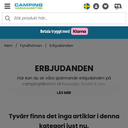
Hem
Fyndhörnan
Erbjudanden
ERBJUDANDEN
Här kan du se våra spännande erbjudanden på
campingtillbehör till husvagn, husbil & van.
LÄS MER
Tyvärr finns det inga artiklar i denna
kategori just nu.