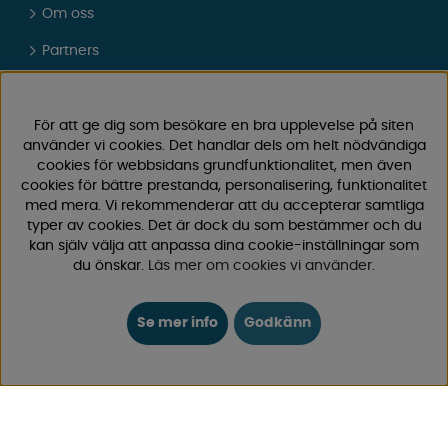
Om oss
Partners
Presentkort
Vad tycker våra kunder om oss?
För att ge dig som besökare en bra upplevelse på siten
använder vi cookies. Det handlar dels om helt nödvändiga
FAQ - Vanliga frågor
cookies för webbsidans grundfunktionalitet, men även
cookies för bättre prestanda, personalisering, funktionalitet
JOBBA HOS OSS
med mera. Vi rekommenderar att du accepterar samtliga
typer av cookies. Det är dock du som bestämmer och du
Kataloger
kan själv välja att anpassa dina cookie-inställningar som
du önskar.
Läs mer om cookies vi använder
.
Köpvillkor
Logga in
Se mer info
Godkänn
KUNDTJÄNST
0171-105570
Telefontid vardagar 10:30-15:00
Telefon stängd mellan 12:00-13:00