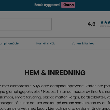
4.6
Baserat på 
ampingmöbler
Hushåll & Kök
Vatten & Sanitet
HEM & INREDNING
e mer glamorösare & lyxigare campingupplevelse. Varför inte pyss
n egna glampingupplevelse? Hos oss hittar du massor av fina & s
lampor, smart förvaring, plädar, mattor, korgar, bordstabletter, väs
ningen så ni har det lika vackert på insidan som utsidan av ert fo
liga campinglivet, med låga vikter och smarta designer är de anpas