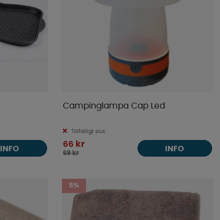
Campinglampa Cap Led
Tillfälligt slut
66 kr
INFO
INFO
69 kr
5%