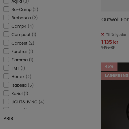
Aqiila
(
3
)
Bo-Camp
(
2
)
Brabantia
(
2
)
Outwell För
Camp4
(
4
)
Campout
(
1
)
Tillfälligt slut
1 135 kr
Carbest
(
2
)
1 195 kr
Eurotrail
(
1
)
Fiamma
(
1
)
45%
FMT
(
1
)
LAGERRENS
Horrex
(
2
)
Isabella
(
5
)
Koziol
(
1
)
LIGHT&LIVING
(
4
)
Maus
(
1
)
PRIS
Mellow Design
(
2
)
Nordiska Plast
(
41
)