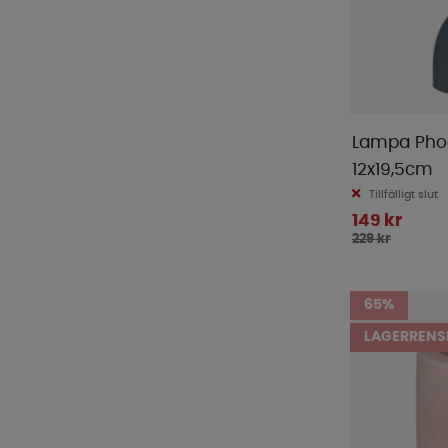
Lampa Phoe
12x19,5cm
Tillfälligt slut
149 kr
229 kr
65%
LAGERRENS