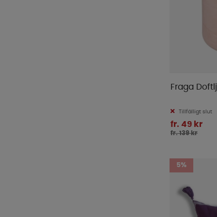
Fraga Doftl
Tillfälligt slut
fr. 49 kr
fr. 139 kr
5%