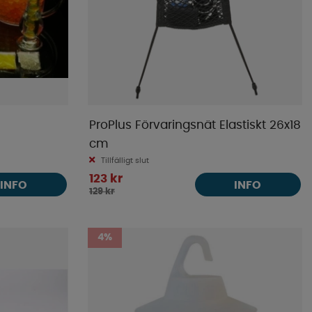
ProPlus Förvaringsnät Elastiskt 26x18
cm
Tillfälligt slut
123 kr
INFO
INFO
129 kr
4%