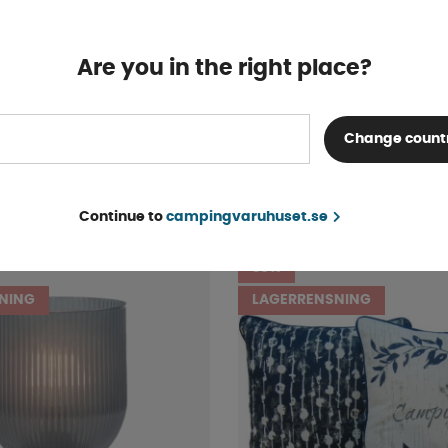
Are you in the right place?
Living Light 24 x 22 cm
Lock Store It 30L/40L/60L
Change count
Tillfälligt slut
51 kr
INFO
54 kr
Continue to
campingvaruhuset.se
30%
NING
LAGERRENSNING