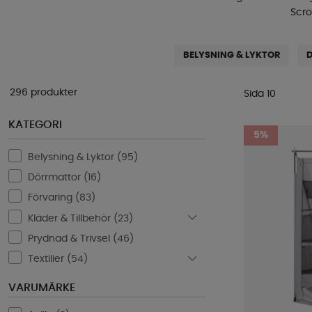
Scro
BELYSNING & LYKTOR
296 produkter
Sida 10
KATEGORI
5%
Belysning & Lyktor (
95
)
Dörrmattor (
16
)
Förvaring (
83
)
Kläder & Tillbehör (
23
)
Prydnad & Trivsel (
46
)
Textilier (
54
)
VARUMÄRKE