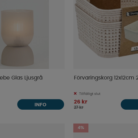
be Glas Ljusgrå
Förvaringskorg 12x12cm 
Tillfälligt slut
26 kr
INFO
27 kr
4%