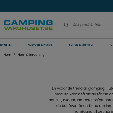
NYHETER
Husvagn & Husbil
Förtält & Markiser
C
Hem
Hem & Inredning
En växande trend är glamping - Lit
med lite kärlek så att du får di
doftljus, kuddar, lammskinnsfäll, bords
du behöver för att bona om inred
framtagna till det här