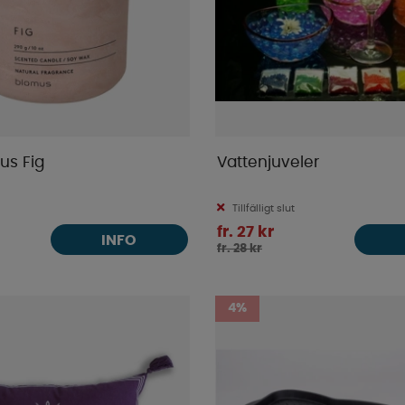
jus Fig
Vattenjuveler
Tillfälligt slut
fr. 27 kr
INFO
fr. 28 kr
4%