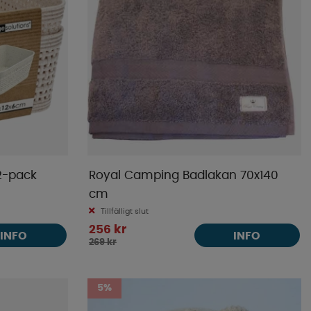
2-pack
Royal Camping Badlakan 70x140
cm
Tillfälligt slut
256 kr
INFO
INFO
269 kr
5%