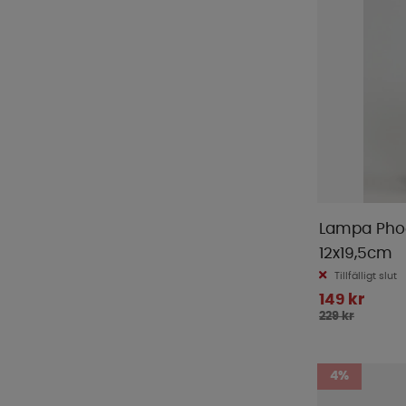
Lampa Phoe
12x19,5cm
Tillfälligt slut
149 kr
229 kr
4%