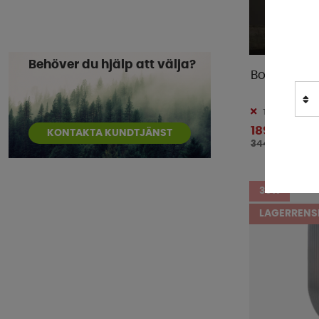
Outwell
(
3
)
ProPlus
(
4
)
Royal Camping
(
38
)
Behöver du hjälp att välja?
Bordslykta 
Rättstart AB
(
1
)
Semona
(
1
)
Tillfälligt slut
Smart Living
(
2
)
189 kr
KONTAKTA KUNDTJÄNST
Sunwind
(
2
)
344 kr
Thule
(
1
)
Ullbädden
(
1
)
35%
Walra
(
7
)
LAGERRENS
WeCamp
(
3
)