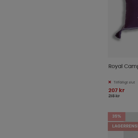
Royal Cam
Tillfälligt slut
207 kr
218 kr
35%
LAGERRENS