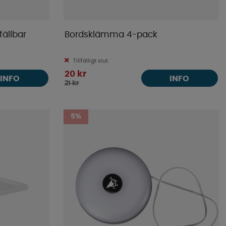
ällbar
Bordsklämma 4-pack
Tillfälligt slut
20 kr
INFO
INFO
21 kr
5%