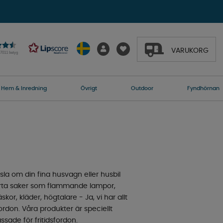
VARUKORG
27011 betyg
Hem & Inredning
Övrigt
Outdoor
Fyndhörnan
la om din fina husvagn eller husbil
marta saker som flammande lampor,
kor, kläder, högtalare - Ja, vi har allt
rdon. Våra produkter är speciellt
sade för fritidsfordon.