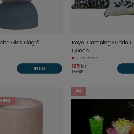
be Glas Blågrå
Royal Camping Kudde 
Queen
Tillfälligt slut
125 kr
INFO
179 kr
4%
NING