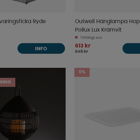
varingsficka Ryde
Outwell Hänglampa Hopf
Pollux Lux Krämvit
Tillfälligt slut
613 kr
INFO
645 kr
6%
NING