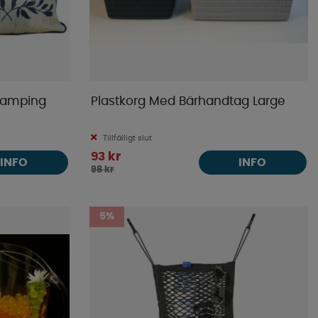
Camping
Plastkorg Med Bärhandtag Large
Tillfälligt slut
93 kr
INFO
INFO
98 kr
5%