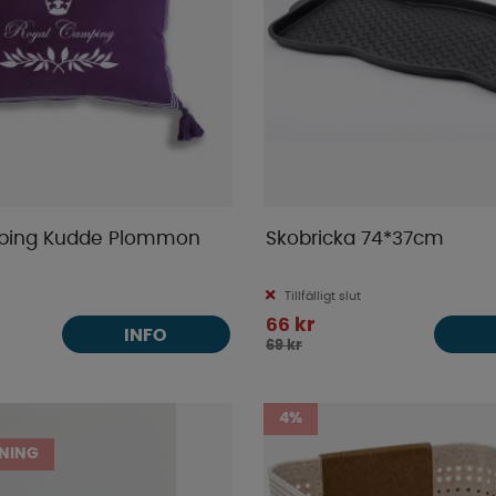
ping Kudde Plommon
Skobricka 74*37cm
Tillfälligt slut
66 kr
INFO
69 kr
4%
NING