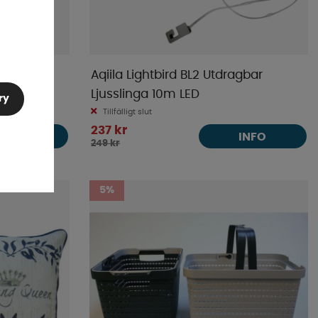
 Transp.
Aqiila Lightbird BL2 Utdragbar
Ljusslinga 10m LED
ry
Tillfälligt slut
237 kr
INFO
INFO
249 kr
5%