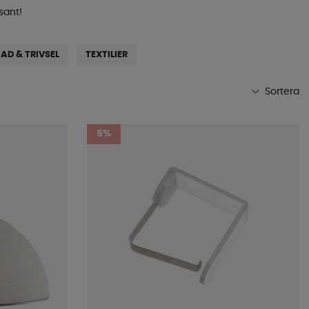
sant!
AD & TRIVSEL
TEXTILIER
Sortera
Mest populära
5%
Butikens favoriter
Namn A-Ö
Namn Ö-A
Lägsta pris
Högsta pris
Varumärke
Publiceringsdatum