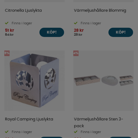
Citronella Ljuslykta
Värmeljushållare Blommig
Finns i lager
Finns i lager
51 kr
28 kr
KÖP!
KÖP!
54 kr
29 kr
5%
4%
Royal Camping Ljuslykta
Värmeljushållare Sten 3-
pack
Finns i lager
Finns i lager