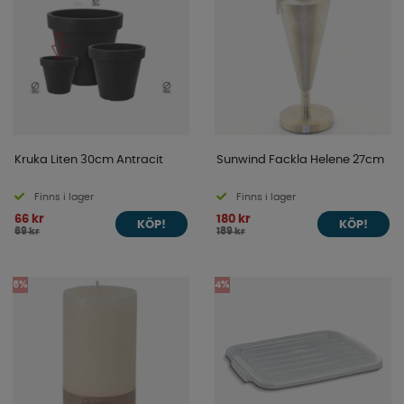
Kruka Liten 30cm Antracit
Sunwind Fackla Helene 27cm
Finns i lager
Finns i lager
66 kr
180 kr
KÖP!
KÖP!
69 kr
189 kr
5%
4%