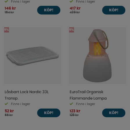
Finns i lager
Finns i lager
146 kr
417 kr
KÖP!
KÖP!
154 kr
439 kr
5%
5%
Låsbart Lock Nordic 33L
EuroTrail Organisk
Transp.
Flammande Lampa
Finns i lager
Finns i lager
52 kr
123 kr
KÖP!
KÖP!
55 kr
129 kr