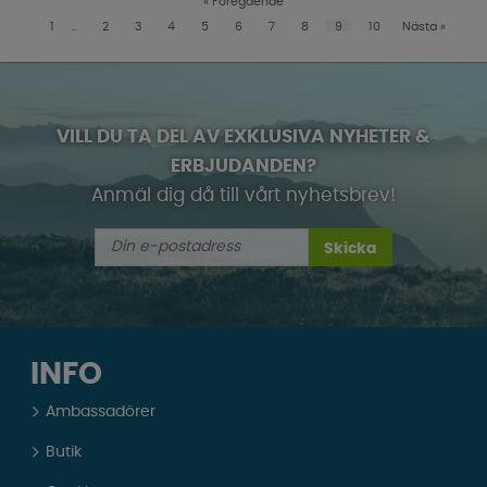
«
Föregående
1
..
2
3
4
5
6
7
8
9
10
Nästa
»
VILL DU TA DEL AV EXKLUSIVA NYHETER &
ERBJUDANDEN?
Anmäl dig då till vårt nyhetsbrev!
Skicka
INFO
Ambassadörer
Butik