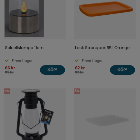
Solcellslampa 11cm
Lock Strongbox 55L Orange
Finns i lager
Finns i lager
66 kr
62 kr
KÖP!
KÖP!
69 kr
65 kr
5%
8%