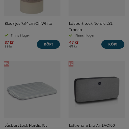
Blockljus 7x14cm Off White
Låsbart Lock Nordic 23L
Transp.
Finns i lager
Finns i lager
37 kr
47 kr
KÖP!
KÖP!
39 kr
49 kr
5%
5%
Låsbart Lock Nordic 15L
Luftrenare Lifa Air LAC100