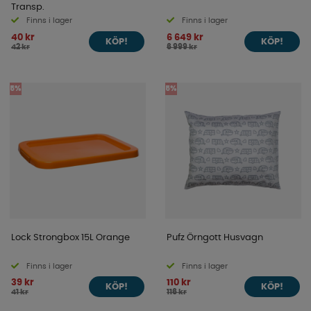
Transp.
Finns i lager
Finns i lager
40 kr
6 649 kr
KÖP!
KÖP!
42 kr
6 999 kr
5%
5%
Lock Strongbox 15L Orange
Pufz Örngott Husvagn
Finns i lager
Finns i lager
39 kr
110 kr
KÖP!
KÖP!
41 kr
116 kr