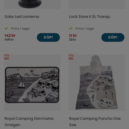
Solar Led Lanterna
Lock Store It 5L Transp.
Finns i lager
Finns i lager
142 kr
11 kr
KÖP!
KÖP!
149 kr
12 kr
5%
5%
Royal Camping Dörrmatta
Royal Camping Poncho One
Smögen
Size