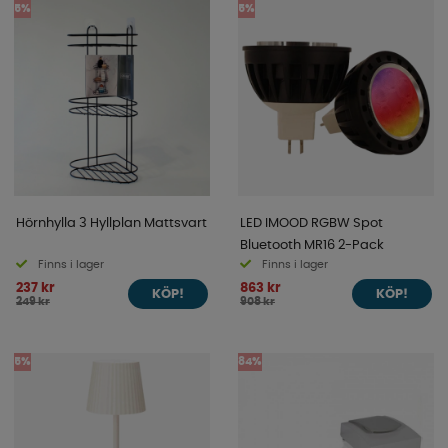
5%
5%
Hörnhylla 3 Hyllplan Mattsvart
LED IMOOD RGBW Spot
Bluetooth MR16 2-Pack
Finns i lager
Finns i lager
237 kr
863 kr
KÖP!
KÖP!
249 kr
908 kr
5%
84%