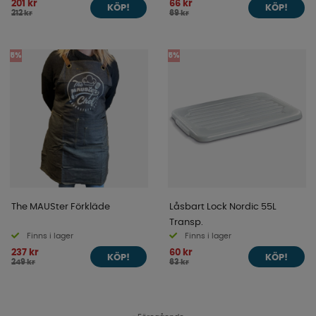
201 kr
66 kr
KÖP!
KÖP!
212 kr
69 kr
5%
5%
The MAUSter Förkläde
Låsbart Lock Nordic 55L
Transp.
Finns i lager
Finns i lager
237 kr
60 kr
KÖP!
KÖP!
249 kr
63 kr