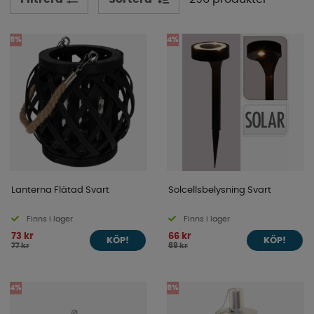
utsidan av ert fordon. Våra produkter är speciellt
framtagna till det härliga campinglivet, med låga vikter
och smarta designer är de anpassade för fritidsfordon.
5%
4%
Scrolla runt bland våra kategorier så hittar du garanterat
något intressant!
Lanterna Flätad Svart
Solcellsbelysning Svart
Finns i lager
Finns i lager
73 kr
66 kr
KÖP!
KÖP!
77 kr
69 kr
4%
5%