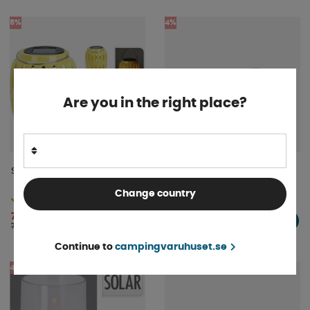
5%
4%
Are you in the right place?
Solcellslanterna 15cm
Lock Strongbox 27L Orange
Change country
Finns i lager
Finns i lager
75 kr
47 kr
KÖP!
KÖP!
79 kr
49 kr
Continue to
campingvaruhuset.se
4%
5%