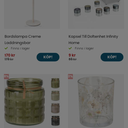
Bordslampa Creme
Kapsel Till Doftenhet Infinity
Laddningsbar
Home
Finns i lager
Finns i lager
170 kr
9 kr
KÖP!
KÖP!
179 kr
56 kr
6%
3%