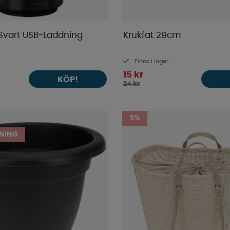
 Svart USB-Laddning
Krukfat 29cm
Finns i lager
15 kr
KÖP!
24 kr
5%
NING