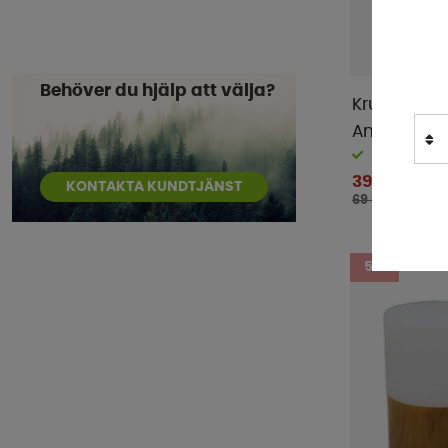
Outwell
(
3
)
ProPlus
(
4
)
Royal Camping
(
38
)
Behöver du hjälp att välja?
Kruka Höj
Rättstart AB
(
1
)
Antracit
Semona
(
1
)
Finns i lager
Smart Living
(
2
)
39 kr
KONTAKTA KUNDTJÄNST
Sunwind
(
2
)
69 kr
Thule
(
1
)
Ullbädden
(
1
)
5%
Walra
(
7
)
WeCamp
(
3
)