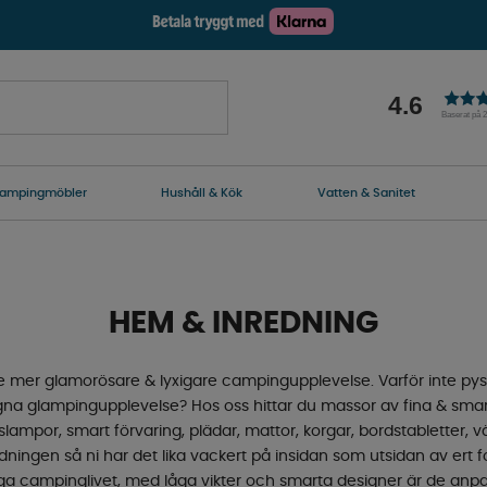
4.6
Baserat på 
ampingmöbler
Hushåll & Kök
Vatten & Sanitet
HEM & INREDNING
e mer glamorösare & lyxigare campingupplevelse. Varför inte pyss
n egna glampingupplevelse? Hos oss hittar du massor av fina & s
lampor, smart förvaring, plädar, mattor, korgar, bordstabletter, väs
ningen så ni har det lika vackert på insidan som utsidan av ert fo
liga campinglivet, med låga vikter och smarta designer är de anpas