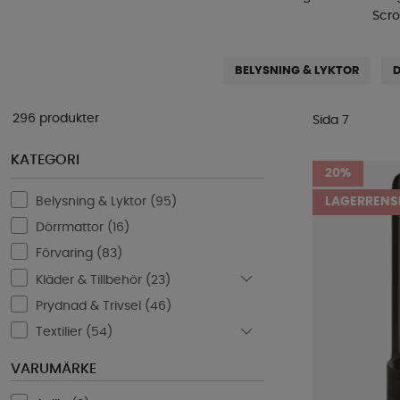
Scro
BELYSNING & LYKTOR
296 produkter
Sida 7
KATEGORI
20%
Belysning & Lyktor (
95
)
LAGERRENS
Dörrmattor (
16
)
Förvaring (
83
)
Kläder & Tillbehör (
23
)
Prydnad & Trivsel (
46
)
Textilier (
54
)
VARUMÄRKE