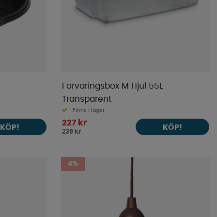
Förvaringsbox M Hjul 55L
Transparent
Finns i lager
227 kr
KÖP!
KÖP!
239 kr
4%