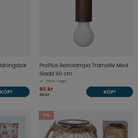
ddningsbar
ProPlus Retrolampa Trämotiv Med
Sladd 90 cm
Finns i lager
85 kr
KÖP!
KÖP!
89 kr
5%