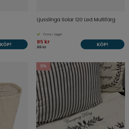
Ljusslinga Solar 120 Led Multifärg
Finns i lager
85 kr
KÖP!
KÖP!
89 kr
5%