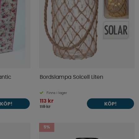
ntic
Bordslampa Solcell Liten
Finns i lager
113 kr
KÖP!
KÖP!
119 kr
5%