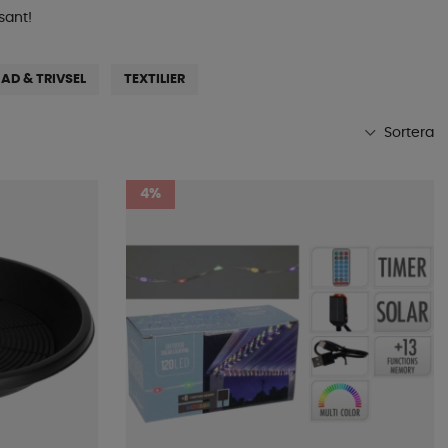
sant!
AD & TRIVSEL
TEXTILIER
Sortera
Mest populära
4%
Butikens favoriter
Namn A-Ö
Namn Ö-A
Lägsta pris
Högsta pris
Varumärke
Publiceringsdatum