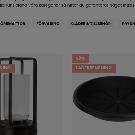
lla runt bland våra kategorier så hittar du garanterat något intres
DÖRRMATTOR
FÖRVARING
KLÄDER & TILLBEHÖR
PRYDN
38%
NING
LAGERRENSNING