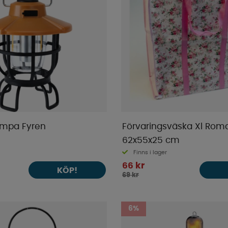
mpa Fyren
Förvaringsväska Xl Roma
62x55x25 cm
Finns i lager
66 kr
KÖP!
69 kr
6%