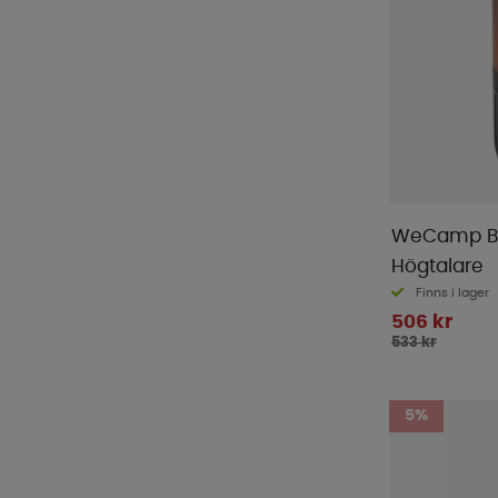
WeCamp Bo
Högtalare
Finns i lager
506 kr
533 kr
5%