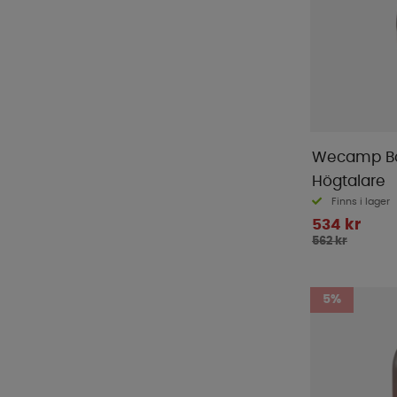
Wecamp Bo
Högtalare
Finns i lager
534 kr
562 kr
5%