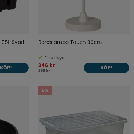
 55L Svart
Bordslampa Touch 30cm
Finns i lager
246 kr
KÖP!
KÖP!
259 kr
5%