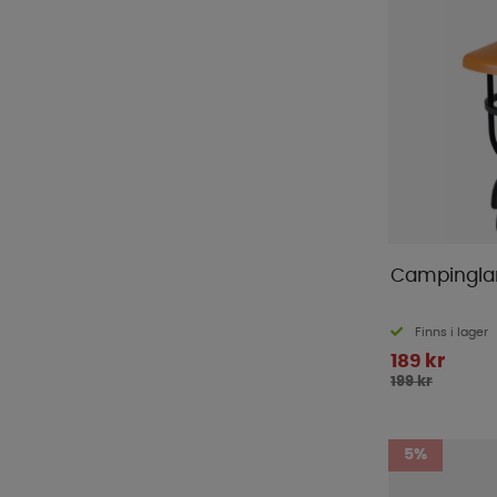
Campingla
Finns i lager
189 kr
199 kr
5%