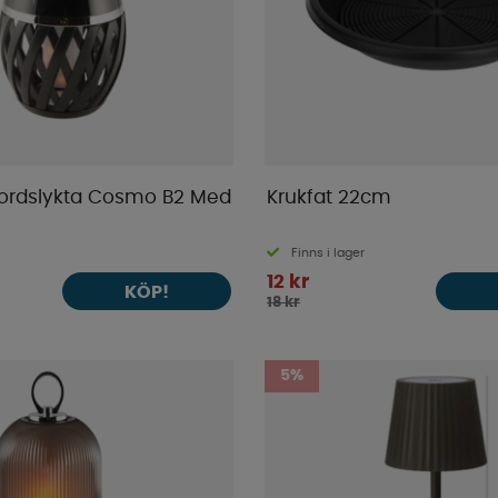
rdslykta Cosmo B2 Med
Krukfat 22cm
Finns i lager
12 kr
KÖP!
18 kr
5%