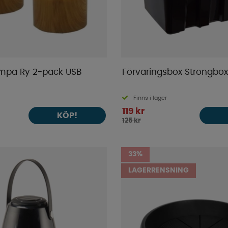
mpa Ry 2-pack USB
Förvaringsbox Strongbox
Finns i lager
119 kr
KÖP!
125 kr
33%
LAGERRENSNING