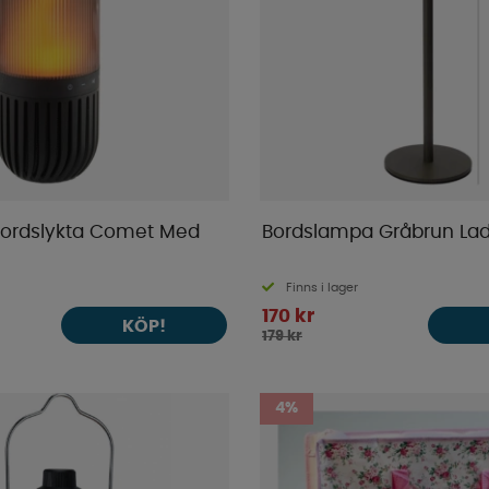
rdslykta Comet Med
Bordslampa Gråbrun La
Finns i lager
170 kr
KÖP!
179 kr
4%