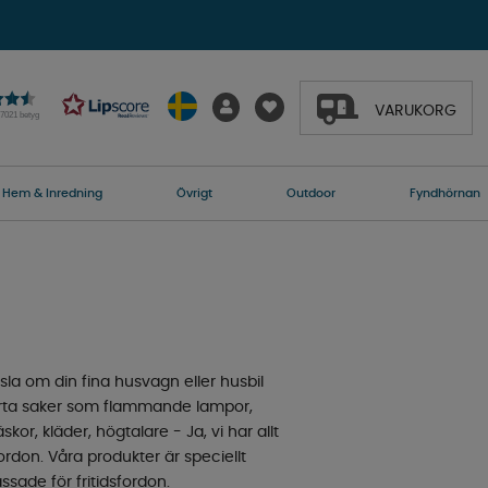
VARUKORG
27021 betyg
Hem & Inredning
Övrigt
Outdoor
Fyndhörnan
la om din fina husvagn eller husbil
marta saker som flammande lampor,
kor, kläder, högtalare - Ja, vi har allt
rdon. Våra produkter är speciellt
sade för fritidsfordon.