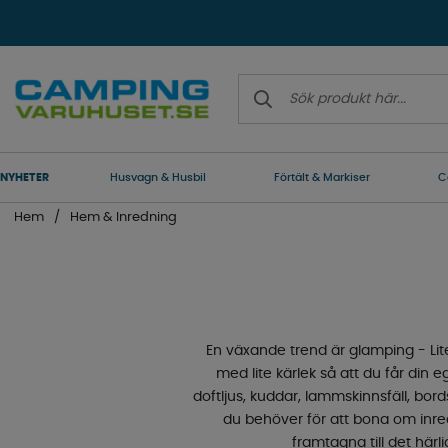
NYHETER
Husvagn & Husbil
Förtält & Markiser
C
Hem
Hem & Inredning
En växande trend är glamping - Lit
med lite kärlek så att du får di
doftljus, kuddar, lammskinnsfäll, bords
du behöver för att bona om inred
framtagna till det här