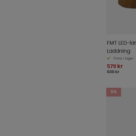
FMT LED-la
Laddning
Finns i lager
579 kr
609 kr
5%