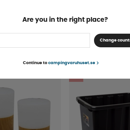
Are you in the right place?
d 29cm Diameter 39cm
Fritidsväska Go. Cream w
Change count
4-9 dagar
755 kr
KÖP!
795 kr
Continue to
campingvaruhuset.se
5%