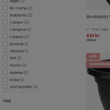
Aqiila
(
3
)
Bo-Camp
(
2
)
Brabantia
(
2
)
Bordslykta
Camp4
(
4
)
Finns i lager
Campout
(
1
)
639 kr
Carbest
(
2
)
798 kr
Eurotrail
(
1
)
Fiamma
(
1
)
43%
FMT
(
1
)
LAGERRENS
Horrex
(
2
)
Isabella
(
5
)
Koziol
(
1
)
LIGHT&LIVING
(
4
)
Maus
(
1
)
PRIS
Mellow Design
(
2
)
Nordiska Plast
(
41
)