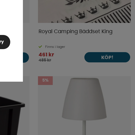
hite.
Royal Camping Bäddset King
ry
Finns i lager
461 kr
KÖP!
KÖP!
485 kr
5%