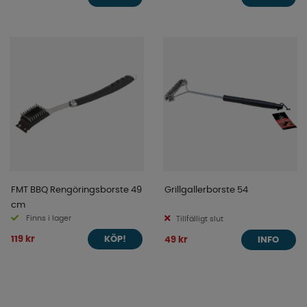
FMT BBQ Rengöringsborste 49
Grillgallerborste 54
cm
Finns i lager
Tillfälligt slut
119 kr
49 kr
KÖP!
INFO