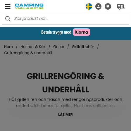
Hem
Hushåll & Kök
Grillar
Grilltillbehör
Grillrengöring & underhåll
GRILLRENGÖRING &
UNDERHÅLL
Håll grillen ren och fräsch med rengöringsprodukter och
underhållstillbehör för grillar. Här finns grillborstar,
rengöringsmedel och smarta produkter som förlänger
LÄS MER
grillens livslängd.