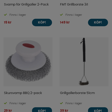
Svamp för Grillgaller 2-Pack
FMT Grillborste 3i1
Finns i lager
Finns i lager
15 kr
149 kr
KÖP!
KÖP!
Skursvamp BBQ 2-pack
Grillgallerborste 51cm
Finns i lager
Finns i lager
29 kr
39 kr
KÖP!
KÖP!