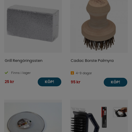
Grill Rengöringssten
Cadac Borste Palmyra
Finns i lager
4-9 dagar
25 kr
95 kr
KÖP!
KÖP!