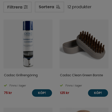
Sortera
12 produkter
Filtrera
Cadac Grillrengöring
Cadac Clean Green Borste
Finns i lager
Finns i lager
75 kr
125 kr
KÖP!
KÖP!