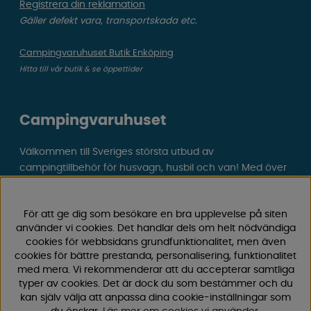
Registrera din reklamation
Gäller defekt vara, transportskada etc.
Campingvaruhuset Butik Enköping
Hitta till vår butik & se öppettider
Campingvaruhuset
Välkommen till Sveriges största utbud av
campingtillbehör för husvagn, husbil och van! Med över
50 års erfarenhet är vi din självklara partner för allt inom
camping och fritid.
För att ge dig som besökare en bra upplevelse på siten
Hos oss hittar du allt från reservdelar till smarta tillbehör
använder vi cookies. Det handlar dels om helt nödvändiga
som gör din campingupplevelse smidigare och roligare.
cookies för webbsidans grundfunktionalitet, men även
Vi erbjuder hög kvalitet och konkurrenskraftiga priser –
cookies för bättre prestanda, personalisering, funktionalitet
både online och i vår fysiska
butik i Enköping.
med mera. Vi rekommenderar att du accepterar samtliga
typer av cookies. Det är dock du som bestämmer och du
Följ oss på Facebook och Instagram för inspiration,
kan själv välja att anpassa dina cookie-inställningar som