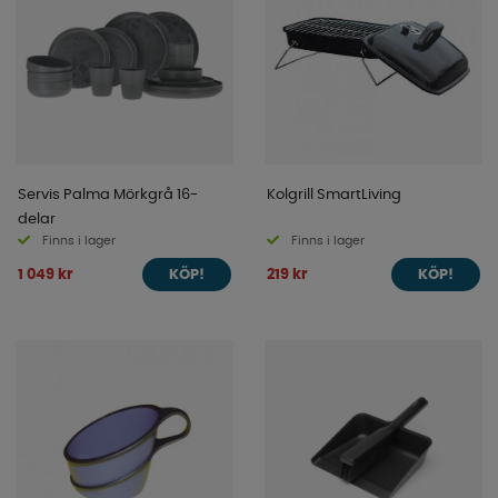
Servis Palma Mörkgrå 16-
Kolgrill SmartLiving
delar
Finns i lager
Finns i lager
1 049 kr
219 kr
KÖP!
KÖP!