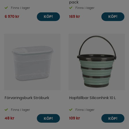
pack
Finns i lager
Finns i lager
6 970 kr
169 kr
KÖP!
KÖP!
Förvaringsburk Ströburk
Hopfällbar Siliconhink 10 L
Finns i lager
Finns i lager
48 kr
109 kr
KÖP!
KÖP!