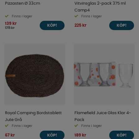
Pizzasten Ø 33cm
Vitvinsglas 2-pack 375 ml
Camp4
Finns i lager
Finns i lager
139 kr
225 kr
KÖP!
KÖP!
179 kr
Royal Camping Bordstablett
Flamefield Juice Glas Klar 4-
Jute Grå
Pack
Finns i lager
Finns i lager
67 kr
189 kr
KÖP!
KÖP!