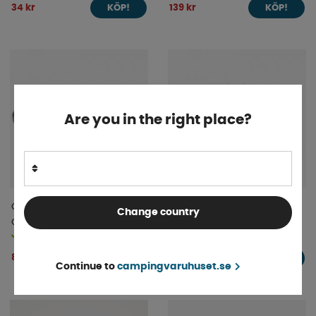
34 kr
139 kr
KÖP!
KÖP!
Are you in the right place?
Cadac Grillplatta Räfflad/Slät
Kylskåpsförvaring Purvario
Change country
Carri Chef 2 46 cm
Finns i lager
4-9 dagar
865 kr
149 kr
KÖP!
KÖP!
Continue to
campingvaruhuset.se