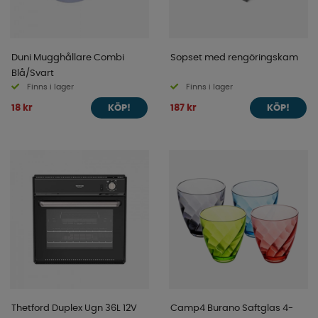
Duni Mugghållare Combi
Sopset med rengöringskam
Blå/Svart
Finns i lager
Finns i lager
18 kr
187 kr
KÖP!
KÖP!
Thetford Duplex Ugn 36L 12V
Camp4 Burano Saftglas 4-