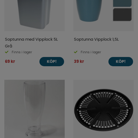
Soptunna med Vipplock 5L
Soptunna Vipplock 1,5L
Grå
Finns i lager
Finns i lager
69 kr
39 kr
KÖP!
KÖP!