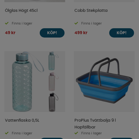
Ölglas Högt 45cl
Cobb Stekplatta
Finns i lager
Finns i lager
49 kr
499 kr
KÖP!
KÖP!
Vattenflaska 0,5L
ProPlus Tvättbalja 9 l
Hopfällbar
Finns i lager
Finns i lager