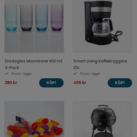
Dricksglas Moonstone 450 ml
Smart Living Kaffebryggare
4-Pack
12V
Finns i lager
Finns i lager
280 kr
495 kr
KÖP!
KÖP!