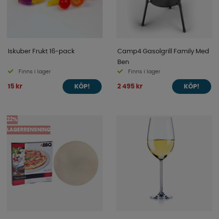
Iskuber Frukt 16-pack
Camp4 Gasolgrill Family Med
Ben
Finns i lager
Finns i lager
15 kr
2 495 kr
KÖP!
KÖP!
22%
LAGERRENSNING