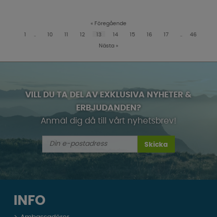
«
Föregående
1
..
10
11
12
13
14
15
16
17
..
46
Nästa
»
VILL DU TA DEL AV EXKLUSIVA NYHETER &
ERBJUDANDEN?
Anmäl dig då till vårt nyhetsbrev!
Skicka
INFO