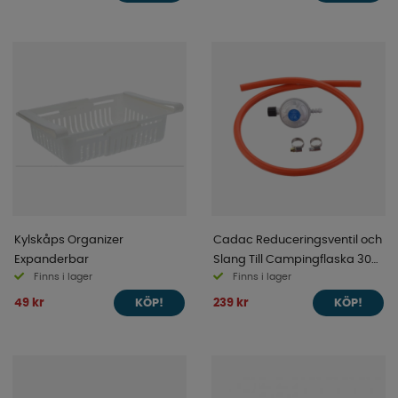
Kylskåps Organizer
Cadac Reduceringsventil och
Expanderbar
Slang Till Campingflaska 30
Finns i lager
Finns i lager
mbar
49 kr
239 kr
KÖP!
KÖP!