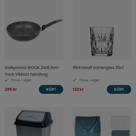
Stekpanna WOOK 24x8 Anti-
RB Kristall Vattenglas 35cl
Stick Vikbart handtag
Finns i lager
Finns i lager
295 kr
122 kr
KÖP!
KÖP!