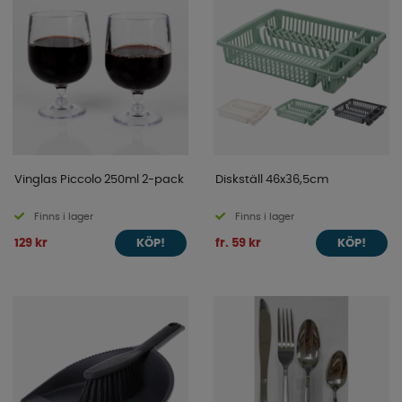
Vinglas Piccolo 250ml 2-pack
Diskställ 46x36,5cm
Finns i lager
Finns i lager
129 kr
fr. 59 kr
KÖP!
KÖP!