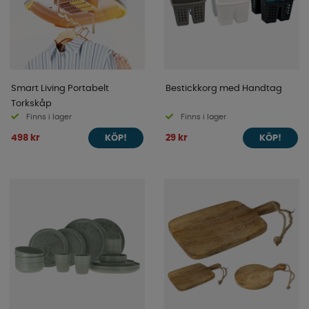
Smart Living Portabelt
Bestickkorg med Handtag
Torkskåp
Finns i lager
Finns i lager
498 kr
29 kr
KÖP!
KÖP!