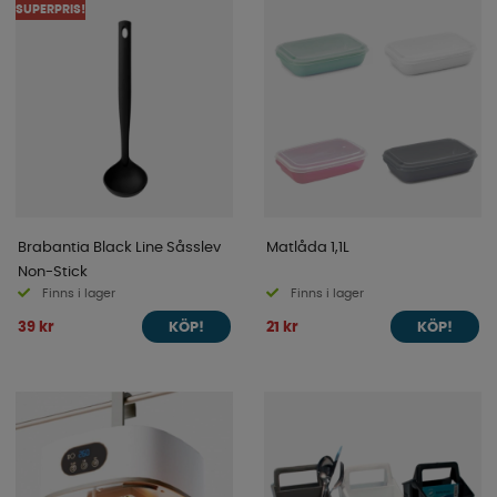
SUPERPRIS!
Brabantia Black Line Såsslev
Matlåda 1,1L
Non-Stick
Finns i lager
Finns i lager
39 kr
21 kr
KÖP!
KÖP!