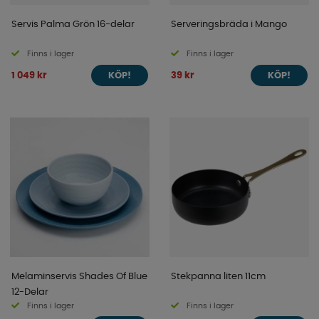
Servis Palma Grön 16-delar
Serveringsbräda i Mango
Finns i lager
Finns i lager
1 049 kr
39 kr
KÖP!
KÖP!
Melaminservis Shades Of Blue
Stekpanna liten 11cm
12-Delar
Finns i lager
Finns i lager