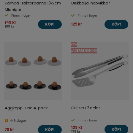
Kampa Traktörpanna 18x7cm
Diskbalja Ihopvikbar
Midnight
Finns i lager
Finns i lager
149 kr
125 kr
KÖP!
KÖP!
199 kr
22%
LAGERRENSNING
Äggkopp Lund 4-pack
Grillset i 2 delar
Finns i lager
4-9 dagar
139 kr
79 kr
KÖP!
KÖP!
179 kr