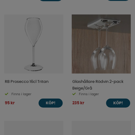
RB Prosecco 16cl Tritan
Glashållare Rödvin 2-pack
Beige/Grå
Finns i lager
Finns i lager
95 kr
235 kr
KÖP!
KÖP!