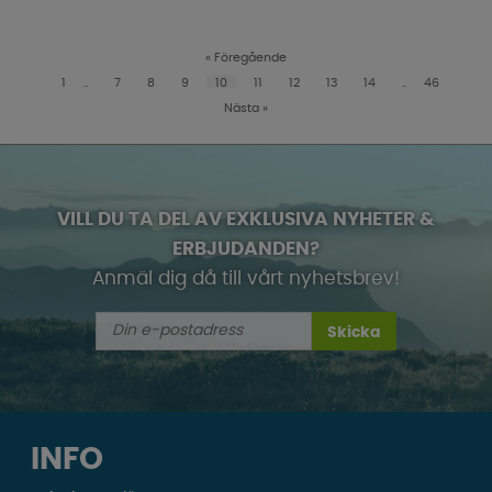
«
Föregående
1
..
7
8
9
10
11
12
13
14
..
46
Nästa
»
VILL DU TA DEL AV EXKLUSIVA NYHETER &
ERBJUDANDEN?
Anmäl dig då till vårt nyhetsbrev!
Skicka
INFO