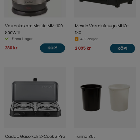
Vattenkokare Mestic MM-100
Mestic Varmluftsugn MHO-
800W 1L
130
Finns i lager
4-9 dagar
280 kr
2 095 kr
KÖP!
KÖP!
Cadac Gasolkök 2-Cook 3 Pro
Tunna 35L