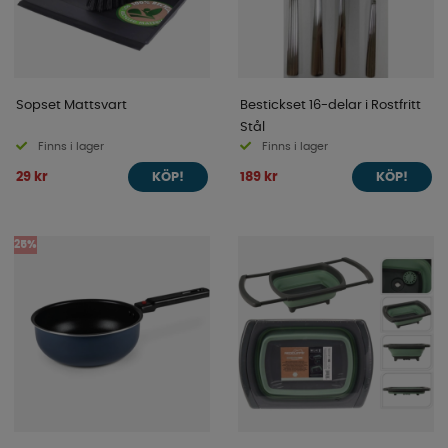
Sopset Mattsvart
Bestickset 16-delar i Rostfritt
Stål
Finns i lager
Finns i lager
29 kr
189 kr
KÖP!
KÖP!
25%