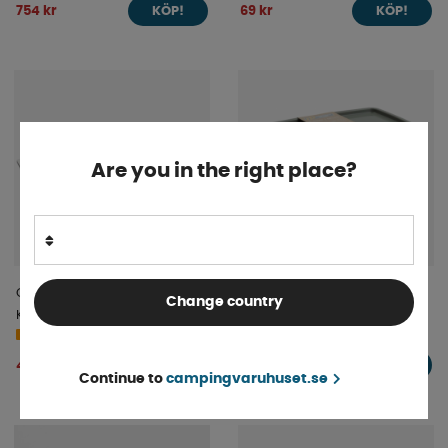
754 kr
69 kr
KÖP!
KÖP!
Are you in the right place?
Carbest Spis Och Diskho
Frys/Micro 0,8L 3-P
Change country
Kombination
Transp./Khaki Green Eco
Finns i lager
Beställningsvara
43 kr
4 995 kr
KÖP!
KÖP!
Continue to
campingvaruhuset.se