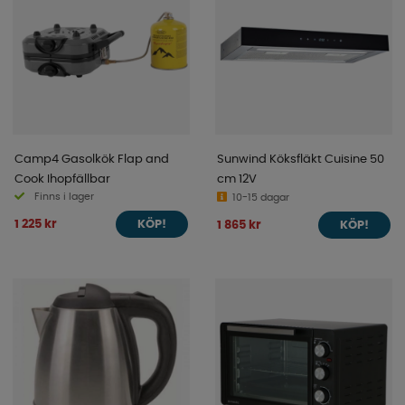
Camp4 Gasolkök Flap and
Sunwind Köksfläkt Cuisine 50
Cook Ihopfällbar
cm 12V
Finns i lager
10-15 dagar
1 225 kr
1 865 kr
KÖP!
KÖP!