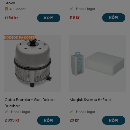
Stove
Finns i lager
4-9 dagar
119 kr
1 194 kr
KÖP!
KÖP!
KOKBOK PÅ KÖPET
Cobb Premier+ Gas Deluxe
Magisk Svamp 6-Pack
30mbar
Finns i lager
Finns i lager
2 999 kr
29 kr
KÖP!
KÖP!