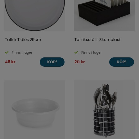
Tallrik Tidlös 25cm
Tallriksställ i Skumplast
Finns i lager
Finns i lager
45 kr
211 kr
KÖP!
KÖP!