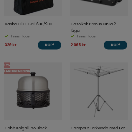
Väska Till O-Grill 600/900
Gasolkök Primus Kinjia 2-
lågor
Finns i lager
Finns i lager
329 kr
2 095 kr
KÖP!
KÖP!
17%
LAGERRENSNING
Cobb Kolgrill Pro Black
Campout Torkvinda med Fot