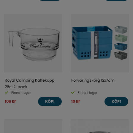
Royal Camping Kaffekopp
Förvaringskorg 12x7cm
26cl 2-pack
Finns i lager
Finns i lager
106 kr
19 kr
KÖP!
KÖP!