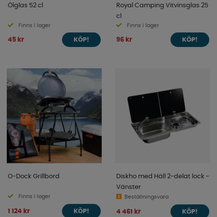
Ölglas 52 cl
Royal Camping Vitvinsglas 25
cl
Finns i lager
Finns i lager
45 kr
96 kr
KÖP!
KÖP!
O-Dock Grillbord
Diskho med Häll 2-delat lock -
Vänster
Finns i lager
Beställningsvara
1 124 kr
4 461 kr
KÖP!
KÖP!