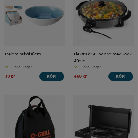
Melaminskål 18cm
Elektrisk Grillpanna med Lock
40cm
Finns i lager
Finns i lager
39 kr
468 kr
KÖP!
KÖP!