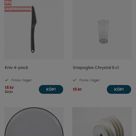
38%
LAGERRENSNING
Kniv 4-pack
Snapsglas Chrystal 6 cl
Finns i lager
Finns i lager
15 kr
15 kr
KÖP!
KÖP!
24 kr