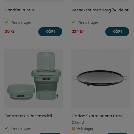
Handfat Runt 7L
Bestickset med korg 24-delar
Finns i lager
Finns i lager
35 kr
234 kr
KÖP!
KÖP!
Tvättmaskin Resemodell
Cadac Skottelpanna Carri
Chef 2
Finns i lager
4-9 dagar