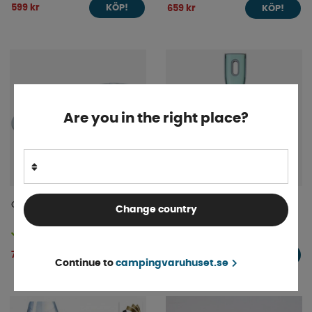
599 kr
659 kr
KÖP!
KÖP!
Are you in the right place?
Cobb BBQ Kit
Sopborste Med Skyffel
Change country
Finns i lager
Finns i lager
749 kr
82 kr
KÖP!
KÖP!
Continue to
campingvaruhuset.se