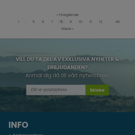
«
Föregående
1
..
5
6
7
8
9
10
11
12
..
46
Nästa
»
VILL DU TA DEL AV EXKLUSIVA NYHETER &
ERBJUDANDEN?
Anmäl dig då till vårt nyhetsbrev!
Skicka
INFO