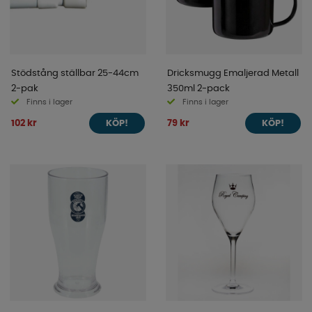
Stödstång ställbar 25-44cm
Dricksmugg Emaljerad Metall
2-pak
350ml 2-pack
Finns i lager
Finns i lager
102 kr
79 kr
KÖP!
KÖP!