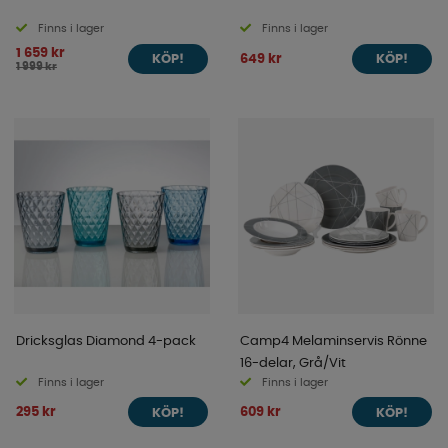
Finns i lager
Finns i lager
1 659 kr
649 kr
KÖP!
KÖP!
1 999 kr
Dricksglas Diamond 4-pack
Camp4 Melaminservis Rönne
16-delar, Grå/Vit
Finns i lager
Finns i lager
295 kr
609 kr
KÖP!
KÖP!