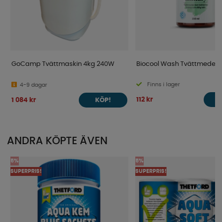
GoCamp Tvättmaskin 4kg 240W
Biocool Wash Tvättmedel
Finns i lager
4-9 dagar
112 kr
1 084 kr
KÖP!
ANDRA KÖPTE ÄVEN
5%
5%
SUPERPRIS!
SUPERPRIS!