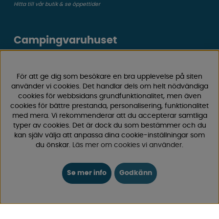
Hitta till vår butik & se öppettider
Campingvaruhuset
Välkommen till Sveriges största utbud av
campingtillbehör för husvagn, husbil och van! Med över
För att ge dig som besökare en bra upplevelse på siten
50 års erfarenhet är vi din självklara partner för allt inom
använder vi cookies. Det handlar dels om helt nödvändiga
cookies för webbsidans grundfunktionalitet, men även
camping och fritid.
cookies för bättre prestanda, personalisering, funktionalitet
Hos oss hittar du allt från reservdelar till smarta tillbehör
med mera. Vi rekommenderar att du accepterar samtliga
som gör din campingupplevelse smidigare och roligare.
typer av cookies. Det är dock du som bestämmer och du
Vi erbjuder hög kvalitet och konkurrenskraftiga priser –
kan själv välja att anpassa dina cookie-inställningar som
både online och i vår fysiska
butik i Enköping.
du önskar.
Läs mer om cookies vi använder
.
Följ oss på Facebook och Instagram för inspiration,
Se mer info
Godkänn
nyheter och exklusiva erbjudanden. Campinglivet börjar
hos oss!