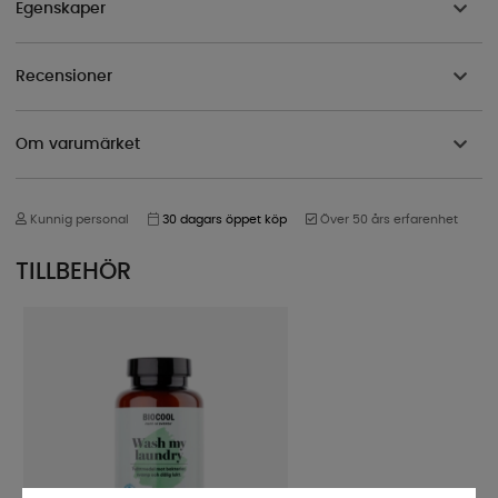
Egenskaper
Recensioner
Om varumärket
Kunnig personal
30 dagars öppet köp
Över 50 års erfarenhet
TILLBEHÖR