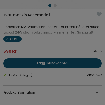
Tvättmaskin Resemodell
Hopfällbar 12V tvättmaskin, perfekt för husbil, båt eller stuga.
Endast 24W strömförbrukning, rymmer 9 liter. Smidig att
packa, låg vikt och platsbesparande.
599
kr
Atom
Lägg i kundvagnen
Artnr:
81921
Fler än 5 ( i lager )
Produktinformation