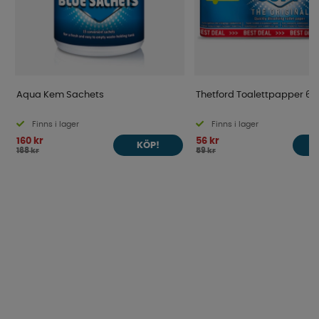
Aqua Kem Sachets
Thetford Toalettpapper 6
Finns i lager
Finns i lager
160 kr
56 kr
KÖP!
168 kr
59 kr