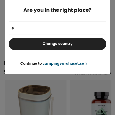
Are you in the right place?
Biocool Wash Tvättmedel
Finns i lager
112 kr
KÖP!
Change country
POPULÄRT INOM
Continue to
campingvaruhuset.se
SAMMA KATEGORI
SE ALLA PRODUKTER