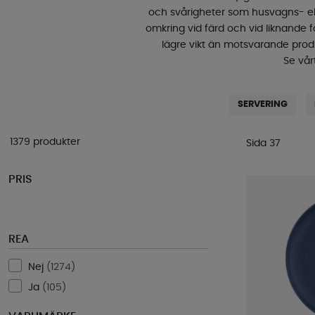
och svårigheter som husvagns- ell
omkring vid färd och vid liknande fa
lägre vikt än motsvarande produ
Se vår
SERVERING
1379 produkter
Sida 37
PRIS
REA
Nej
(
1274
)
Ja
(
105
)