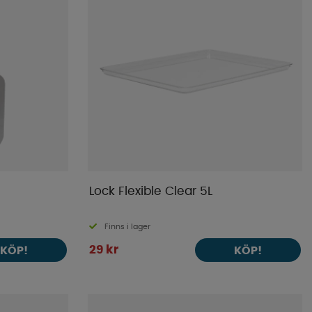
Lock Flexible Clear 5L
Finns i lager
29 kr
KÖP!
KÖP!