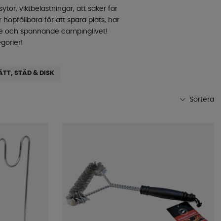
r, viktbelastningar, att saker far
 hopfällbara för att spara plats, har
ande och spännande campinglivet!
gorier!
ÄTT, STÄD & DISK
Sortera
Mest populära
Butikens favoriter
Namn A-Ö
Namn Ö-A
Lägsta pris
Högsta pris
Varumärke
Publiceringsdatum