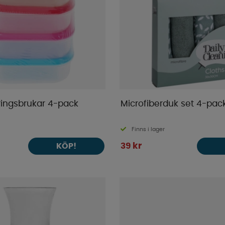
ingsbrukar 4-pack
Microfiberduk set 4-pac
Finns i lager
39 kr
KÖP!