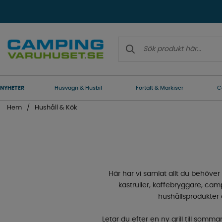
NYHETER
Husvagn & Husbil
Förtält & Markiser
C
Hem
Hushåll & Kök
Här har vi samlat allt du behöver 
kastruller, kaffebryggare, camp
hushållsprodukter 
Letar du efter en ny grill till somm