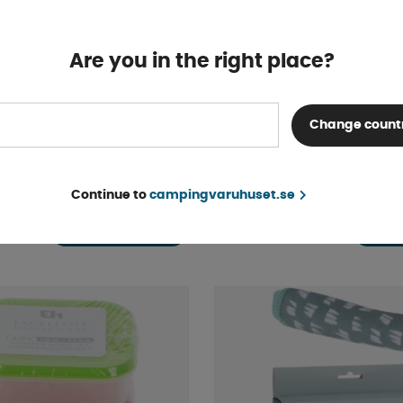
Are you in the right place?
Change count
2L
Ångkokare med fat Mik
personer
Continue to
campingvaruhuset.se
Finns i lager
399 kr
KÖP!