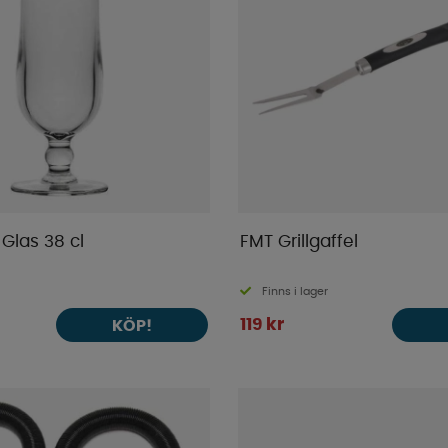
 Glas 38 cl
FMT Grillgaffel
Finns i lager
119 kr
KÖP!