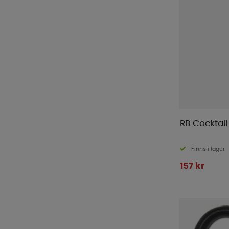
Solo Stove
(
7
)
Sunwind
(
49
)
Thetford
(
9
)
Tristar
(
3
)
Turtle Wax
(
3
)
ViaMondo
(
1
)
WeCamp
(
3
)
Yachticon
(
1
)
RB Cocktail
Finns i lager
157 kr