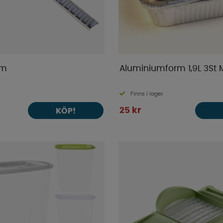
cm
Aluminiumform 1,9L 3St 
Finns i lager
25 kr
KÖP!