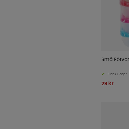
Muurikka
(
2
)
Nordiska Plast
(
116
)
O-Grill
(
9
)
Omnia Sweden
(
35
)
Outwell
(
35
)
Primus
(
1
)
ProPlus
(
30
)
Små Förvar
Redcliffs
(
2
)
Royal Camping
(
33
)
Finns i lager
Rättstart AB
(
39
)
29 kr
SAfire
(
4
)
Savoy
(
3
)
Semona
(
14
)
Silwy
(
11
)
Smart Living
(
10
)