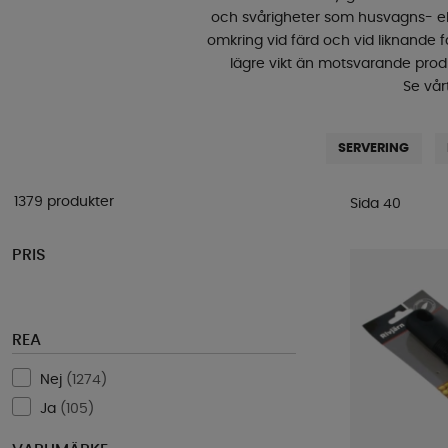
och svårigheter som husvagns- ell
omkring vid färd och vid liknande fa
lägre vikt än motsvarande produ
Se vår
SERVERING
1379 produkter
Sida 40
PRIS
REA
Nej
(
1274
)
Ja
(
105
)