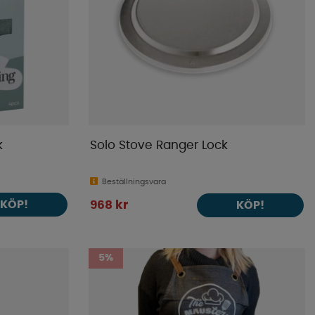
k
Solo Stove Ranger Lock
Beställningsvara
KÖP!
968 kr
KÖP!
5%