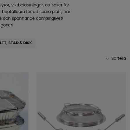
r, viktbelastningar, att saker far
 hopfällbara för att spara plats, har
ande och spännande campinglivet!
gorier!
ÄTT, STÄD & DISK
Sortera
Mest populära
Butikens favoriter
Namn A-Ö
Namn Ö-A
Lägsta pris
Högsta pris
Varumärke
Publiceringsdatum