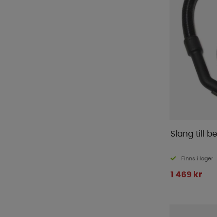
Slang till b
Finns i lager
1 469 kr