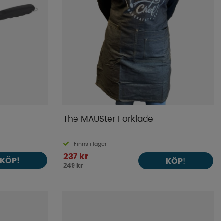
The MAUSter Förkläde
Finns i lager
237 kr
KÖP!
KÖP!
249 kr