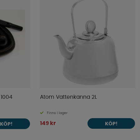
 1004
Atom Vattenkanna 2L
Finns i lager
149 kr
KÖP!
KÖP!