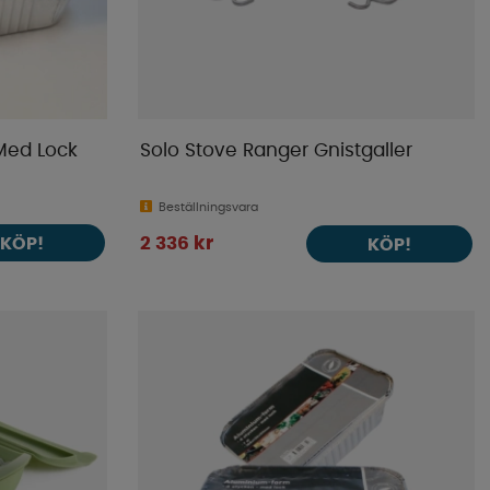
Med Lock
Solo Stove Ranger Gnistgaller
Beställningsvara
KÖP!
2 336 kr
KÖP!