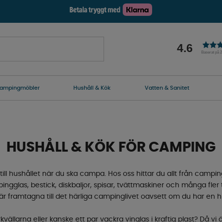
4.6
Baserat på 
ampingmöbler
Hushåll & Kök
Vatten & Sanitet
HUSHÅLL & KÖK FÖR CAMPING
till hushållet när du ska campa. Hos oss hittar du allt från camping
ingglas, bestick, diskbaljor, spisar, tvättmaskiner och många fler 
är framtagna till det härliga campinglivet oavsett om du har en hu
arkvällarna eller kanske ett par vackra vinglas i kraftig plast? Då