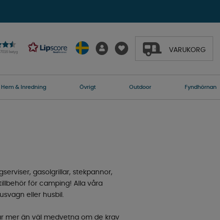
VARUKORG
27016 betyg
Hem & Inredning
Övrigt
Outdoor
Fyndhörnan
serviser, gasolgrillar, stekpannor,
tillbehör för camping! Alla våra
svagn eller husbil.
 vi är mer än väl medvetna om de krav