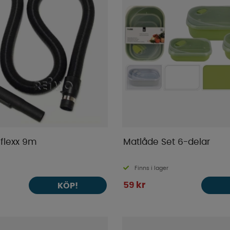
eflexx 9m
Matlåde Set 6-delar
Finns i lager
59 kr
KÖP!