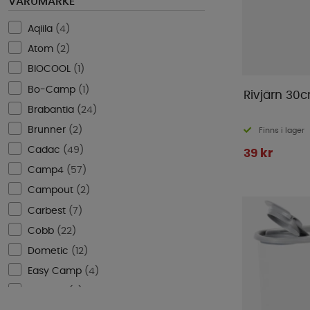
VARUMÄRKE
Aqiila
(
4
)
Atom
(
2
)
BIOCOOL
(
1
)
Bo-Camp
(
1
)
Rivjärn 30
Brabantia
(
24
)
Brunner
(
2
)
Finns i lager
Cadac
(
49
)
39 kr
Camp4
(
57
)
Campout
(
2
)
Carbest
(
7
)
Cobb
(
22
)
Dometic
(
12
)
Easy Camp
(
4
)
Eurotrail
(
2
)