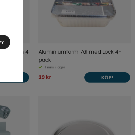
ry
rovågsugn 4
Aluminiumform 7dl med Lock 4-
pack
Finns i lager
29 kr
KÖP!
KÖP!