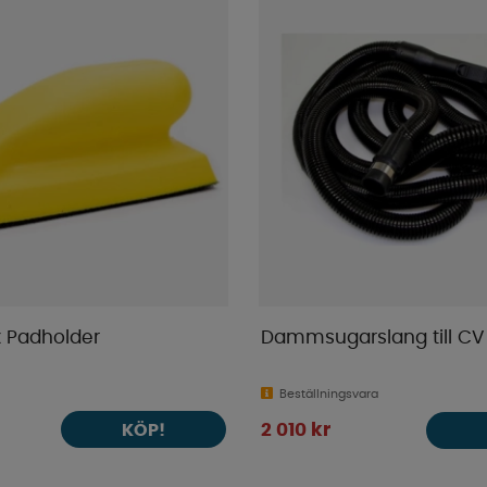
 Padholder
Dammsugarslang till CV
Beställningsvara
KÖP!
2 010 kr