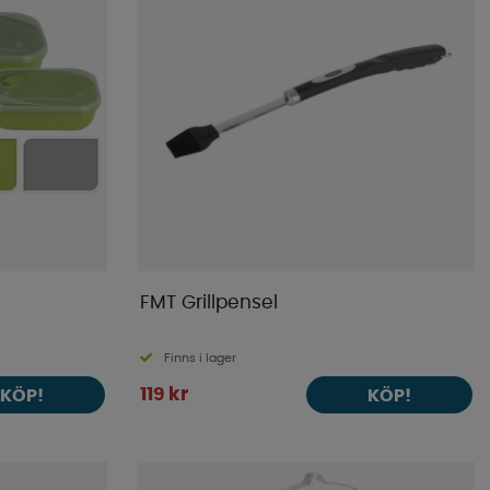
FMT Grillpensel
Finns i lager
119 kr
KÖP!
KÖP!