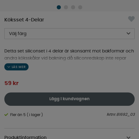
Köksset 4-Delar
Välj färg
Detta set siliconset i 4 delar är skonsamt mot bakformar och
andra köksskålar vid bakning då siliconredskap inte repar
eller gör märken.
59
kr
Lägg i kundvagnen
Artnr:
81692_03
Fler än 5 ( i lager )
Produktinformation