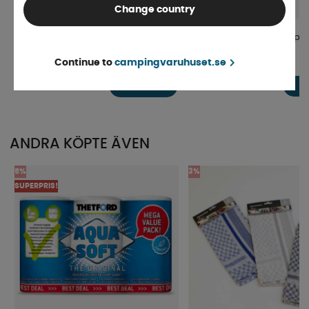
Change country
Kryddburk inkl. 6 olika kryddor
Omnia Perforerad Ugnsplå
Continue to
campingvaruhuset.se
Finns i lager
4-9 dagar
259 kr
47 kr
KÖP!
ANDRA KÖPTE ÄVEN
5%
3%
SUPERPRIS!