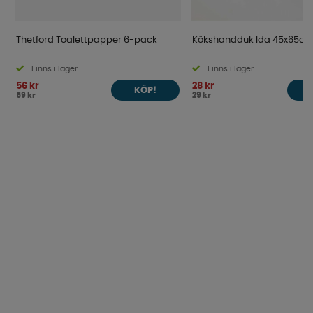
Thetford Toalettpapper 6-pack
Kökshandduk Ida 45x65c
Finns i lager
Finns i lager
56 kr
28 kr
KÖP!
59 kr
29 kr