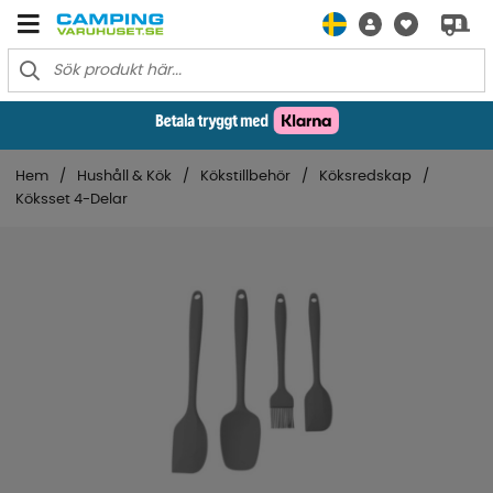
Hem
Hushåll & Kök
Kökstillbehör
Köksredskap
Köksset 4-Delar