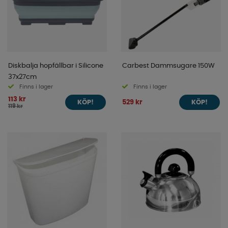
Diskbalja hopfällbar i Silicone
Carbest Dammsugare 150W
37x27cm
Finns i lager
Finns i lager
113 kr
529 kr
KÖP!
KÖP!
119 kr