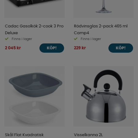
Cadac Gasolkök 2-cook 3 Pro
Rödvinsglas 2-pack 465 ml
Deluxe
Camp4
Finns i lager
Finns i lager
2 045 kr
229 kr
KÖP!
KÖP!
Skål Flat Kvadratisk
Visselkanna 2L