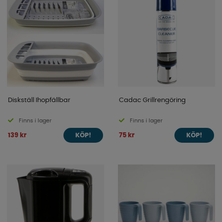
Diskställ Ihopfällbar
Cadac Grillrengöring
Finns i lager
Finns i lager
139 kr
75 kr
KÖP!
KÖP!