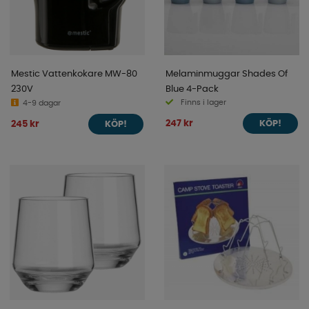
Mestic Vattenkokare MW-80
Melaminmuggar Shades Of
230V
Blue 4-Pack
Finns i lager
4-9 dagar
247 kr
245 kr
KÖP!
KÖP!