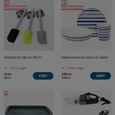
24%
28%
LAGERRENSNING
LAGERRENSNING
Slickepott Silicon 25cm
Melaminservis Navy 12-delar
Finns i lager
Finns i lager
19 kr
259 kr
KÖP!
KÖP!
25 kr
359 kr
5%