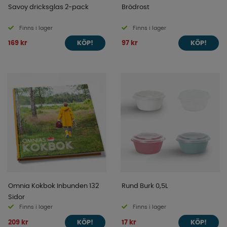
Savoy dricksglas 2-pack
Brödrost
Finns i lager
Finns i lager
169 kr
97 kr
KÖP!
KÖP!
Omnia Kokbok Inbunden 132
Rund Burk 0,5L
Sidor
Finns i lager
Finns i lager
209 kr
17 kr
KÖP!
KÖP!