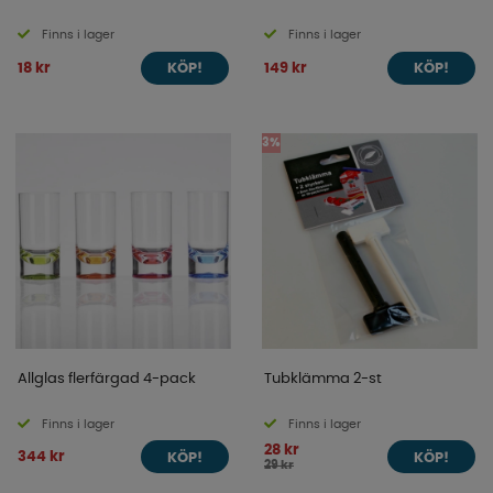
Finns i lager
Finns i lager
18 kr
149 kr
KÖP!
KÖP!
3%
Allglas flerfärgad 4-pack
Tubklämma 2-st
Finns i lager
Finns i lager
28 kr
344 kr
KÖP!
KÖP!
29 kr