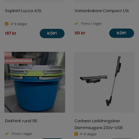
Sopkärl Lucca 4,5L
Vattenkokare Compact 1,5L
Finns i lager
4-9 dagar
161 kr
197 kr
KÖP!
KÖP!
30%
LAGERRENSNING
Diskhink rund 16l
Carbest Laddningsbar
Dammsugare 230v-USB
Finns i lager
4-9 dagar