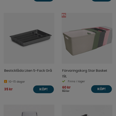
5%
Besticklåda Liten 5-Fack Grå
Förvaringskorg Star Basket
19L
Finns i lager
10-15 dagar
60 kr
35 kr
KÖP!
KÖP!
63 kr