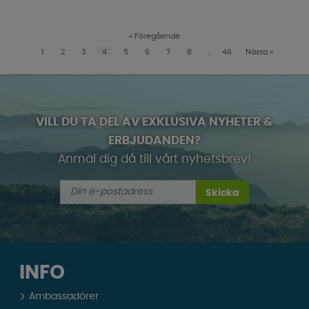
«
Föregående
1
2
3
4
5
6
7
8
..
46
Nästa
»
VILL DU TA DEL AV EXKLUSIVA NYHETER &
ERBJUDANDEN?
Anmäl dig då till vårt nyhetsbrev!
Skicka
INFO
Ambassadörer