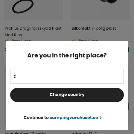
ProPlus Dragkroksskydd Plast
Bilkontakt 7-polig plast
Med Ring
Finns i lager
Finns i lager
29 kr
34 kr
KÖP!
KÖP!
Are you in the right place?
Change country
Continue to
campingvaruhuset.se