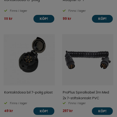
Kontaktdosa 13-polig
Adapter 13-7
Finns i lager
Finns i lager
111 kr
99 kr
KÖP!
KÖP!
Kontaktdosa bil 7-polig plast
ProPlus Spiralkabel 3m Med
2x 7-stiftskontakt PVC
Finns i lager
Finns i lager
49 kr
297 kr
KÖP!
KÖP!