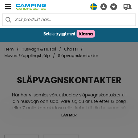
Hem
Husvagn & Husbil
Chassi
Movers/Kopplingshjälp
Släpvagnskontakter
SLÄPVAGNSKONTAKTER
Här har vi samlat vårt utbud av släpvagnskontakter till
din husvagn och släp. Vare sig du är ute efter 13 polig
eller 7 polig kontaktdosa eller kabel till din husvagn så
har vi produkterna för dig! Du kan även fynda adaptrar
LÄS MER
för när du har två olika poler på släp och bil och vill
koppla släpvagnskontakt, eller trailerspring för att skydda
din anslutningskabel mellan bilen och vagnen.