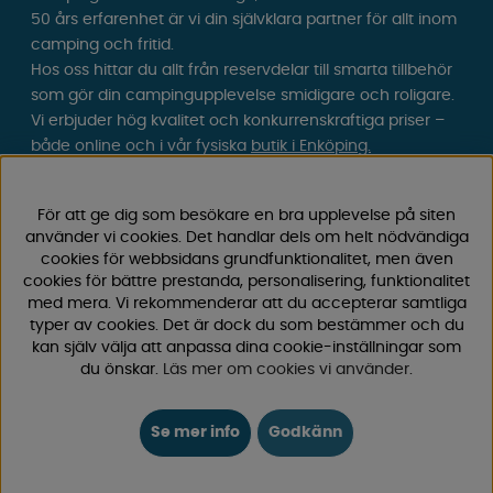
50 års erfarenhet är vi din självklara partner för allt inom
camping och fritid.
Hos oss hittar du allt från reservdelar till smarta tillbehör
som gör din campingupplevelse smidigare och roligare.
Vi erbjuder hög kvalitet och konkurrenskraftiga priser –
både online och i vår fysiska
butik i Enköping.
Följ oss på Facebook och Instagram för inspiration,
För att ge dig som besökare en bra upplevelse på siten
nyheter och exklusiva erbjudanden. Campinglivet börjar
använder vi cookies. Det handlar dels om helt nödvändiga
hos oss!
cookies för webbsidans grundfunktionalitet, men även
cookies för bättre prestanda, personalisering, funktionalitet
med mera. Vi rekommenderar att du accepterar samtliga
typer av cookies. Det är dock du som bestämmer och du
kan själv välja att anpassa dina cookie-inställningar som
du önskar.
Läs mer om cookies vi använder
.
Se mer info
Godkänn