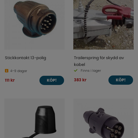
Stickkontakt 13-polig
Trailerspring för skydd av
kabel
Finns i lager
4-9 dagar
383 kr
111 kr
KÖP!
KÖP!