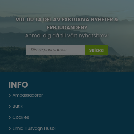
VILL DU TA DEL AV EXKLUSIVA NYHETER &
ERBJUDANDEN?
Anmäl dig då till vårt nyhetsbrev!
Skicka
INFO
Ambassadörer
Butik
Cookies
Elmia Husvagn Husbil