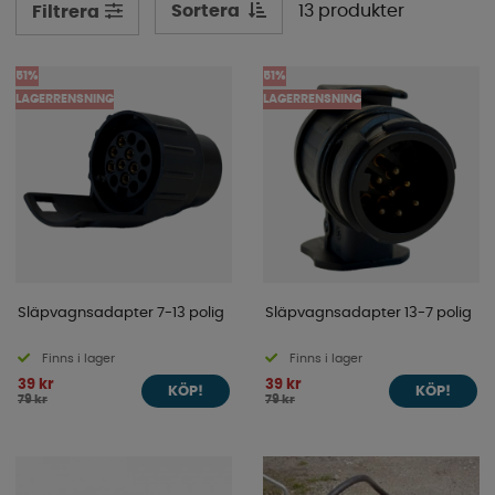
Sortera
13 produkter
Filtrera
51%
51%
LAGERRENSNING
LAGERRENSNING
Släpvagnsadapter 7-13 polig
Släpvagnsadapter 13-7 polig
Finns i lager
Finns i lager
39 kr
39 kr
KÖP!
KÖP!
79 kr
79 kr