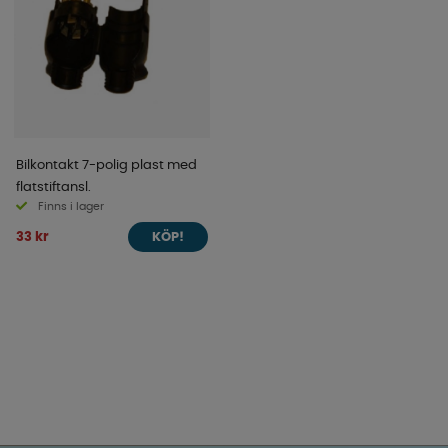
Bilkontakt 7-polig plast med
flatstiftansl.
Finns i lager
33 kr
KÖP!