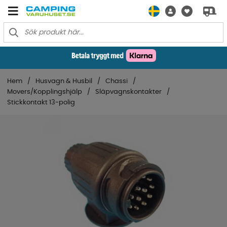
Hem
Husvagn & Husbil
Chassi
Movers/Kopplingshjälp
Släpvagnskontakter
Stickkontakt 13-polig