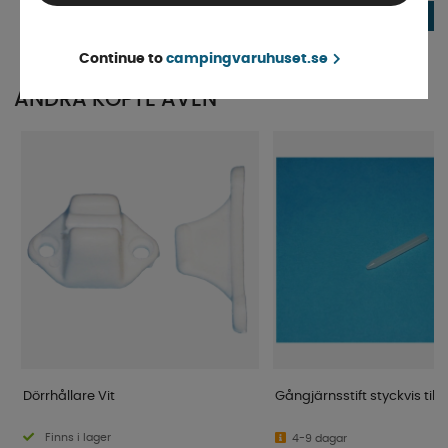
383 kr
111 kr
KÖP!
Continue to
campingvaruhuset.se
ANDRA KÖPTE ÄVEN
Dörrhållare Vit
Gångjärnsstift styckvis till 
Finns i lager
4-9 dagar