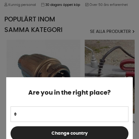
Kunnig personal
30 dagars öppet köp
Över 50 års erfarenhet
POPULÄRT INOM
SAMMA KATEGORI
SE ALLA PRODUKTER
Are you in the right place?
Stickkontakt 13-polig
Trailerspring för skydd av 
Change country
Finns i lager
4-9 dagar