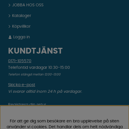
JOBBA HOS OSS
Kataloger
Köpvillkor
Logga in
KUNDTJÄNST
0171-105570
Telefontid vardagar 10:30-15:00
Telefon stängd mellan 12:00-13:00
Skicka e-post
Vi svarar alltid inom 24 h på vardagar.
Registrera din retur
Gäller ångrat köp & felbeställning.
För att ge dig som besökare en bra upplevelse på siten
Registrera din reklamation
använder vi cookies. Det handlar dels om helt nödvändiga