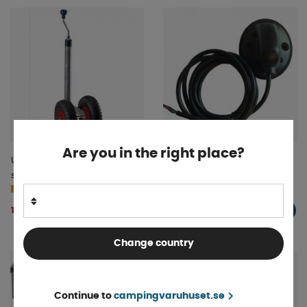
Are you in the right place?
Uppgraderingsset till dubbla
Blåtandsadapter till Enduro
stödhjul 260x85
manöverhjälp
4-9 dagar
4-9 dagar
1 155 kr
522 kr
KÖP!
KÖP!
Change country
Continue to
campingvaruhuset.se