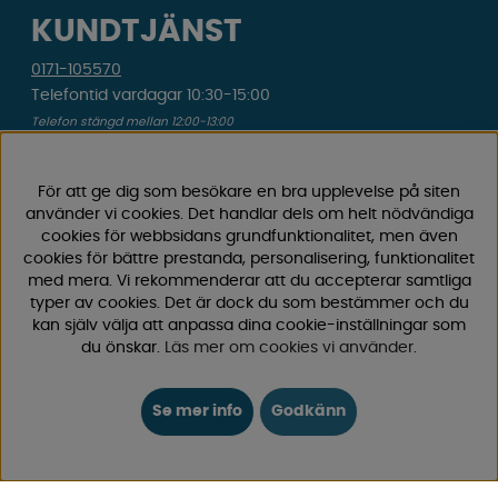
KUNDTJÄNST
0171-105570
Telefontid vardagar 10:30-15:00
Telefon stängd mellan 12:00-13:00
Skicka e-post
Vi svarar alltid inom 24 h på vardagar.
För att ge dig som besökare en bra upplevelse på siten
använder vi cookies. Det handlar dels om helt nödvändiga
cookies för webbsidans grundfunktionalitet, men även
Registrera din retur
cookies för bättre prestanda, personalisering, funktionalitet
Gäller ångrat köp & felbeställning.
med mera. Vi rekommenderar att du accepterar samtliga
typer av cookies. Det är dock du som bestämmer och du
Registrera din reklamation
kan själv välja att anpassa dina cookie-inställningar som
Gäller defekt vara, transportskada etc.
du önskar.
Läs mer om cookies vi använder
.
Campingvaruhuset Butik Enköping
Se mer info
Godkänn
Hitta till vår butik & se öppettider