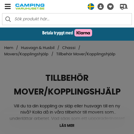
Hem
Husvagn & Husbil
Chassi
Movers/Kopplingshjälp
Tillbehör Mover/Kopplingshjälp
TILLBEHÖR
MOVER/KOPPLINGSHJÄLP
Vill du ta din koppling av släp eller husvagn till en ny
nivå? Kolla då in våra tillbehör till movers som
underlättar arbetet. Vad sägs som ett uppgraderingsset
till dubbla stödhjul för att göra manövrering på mjukt
LÄS MER
underlag enklare? En adapter till Enduro