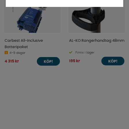
Carbest All-Inclusive
AL-KO Rangerhandtag 48mm
Batteripaket
Finns i lager
4-9 dagar
195 kr
4 315 kr
KÖP!
KÖP!