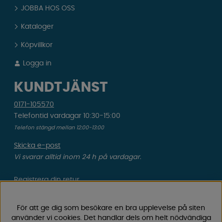
JOBBA HOS OSS
Kataloger
Köpvillkor
Logga in
KUNDTJÄNST
0171-105570
Telefontid vardagar 10:30-15:00
Telefon stängd mellan 12:00-13:00
Skicka e-post
Vi svarar alltid inom 24 h på vardagar.
Registrera din retur
Gäller ångrat köp & felbeställning.
För att ge dig som besökare en bra upplevelse på siten
Registrera din reklamation
använder vi cookies. Det handlar dels om helt nödvändiga