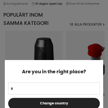
Kunnig personal
30 dagars öppet köp
Över 50 års erfarenhet
POPULÄRT INOM
SAMMA KATEGORI
SE ALLA PRODUKTER
Are you in the right place?
ProPlus Dragkroksskydd Plast Med
AL-KO Rangerhandtag 60
Ring
Change country
Finns i lager
Finns i lager