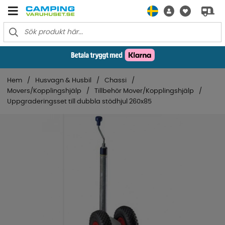
Hem
Husvagn & Husbil
Chassi
Movers/Kopplingshjälp
Tillbehör Mover/Kopplingshjälp
Uppgraderingsset till dubbla stödhjul 260x85