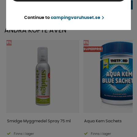
29 kr
240 kr
KÖP!
Continue to
campingvaruhuset.se
ANDRA KÖPTE ÄVEN
5%
5%
SUPERPRIS!
Smidge Myggmedel Spray 75 ml
Aqua Kem Sachets
Finns i lager
Finns i lager