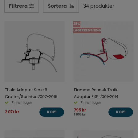
fordonet.
Sortera
34 produkter
Filtrera
Saknar ni er adapter av de vi har, vänligen kontakta vår
kundtjänst så hjälper vi till.
28%
LAGERRENSNING
Thule Adapter Serie 6
Fiamma Renault Trafic
Crafter/Sprinter 2007-2016
Adapter F35 2001-2014
Finns i lager
Finns i lager
795 kr
2 071 kr
KÖP!
KÖP!
1 106 kr