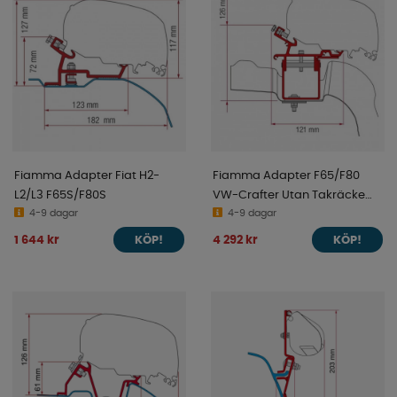
Fiamma Adapter Fiat H2-
Fiamma Adapter F65/F80
L2/L3 F65S/F80S
VW-Crafter Utan Takräcke
4-9 dagar
H3L3 2017-
4-9 dagar
1 644 kr
4 292 kr
KÖP!
KÖP!