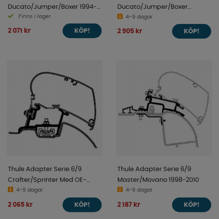
Ducato/Jumper/Boxer 1994-
Ducato/Jumper/Boxer
Finns i lager
2006
4-9 dagar
H2L3/L4 2007-
2 071 kr
2 905 kr
KÖP!
KÖP!
Thule Adapter Serie 6/9
Thule Adapter Serie 6/9
Crafter/Sprinter Med OE-
Master/Movano 1998-2010
Track 2007-2016
4-9 dagar
4-9 dagar
2 065 kr
2 187 kr
KÖP!
KÖP!