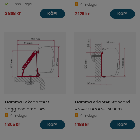
Finns i lager
2006-
4-9 dagar
2 808 kr
2 129 kr
KÖP!
KÖP!
Fiamma Takadapter till
Fiamma Adapter Standard
Väggmonterad F45
AS 400 F45 450-500cm
4-9 dagar
4-9 dagar
1 305 kr
1 188 kr
KÖP!
KÖP!