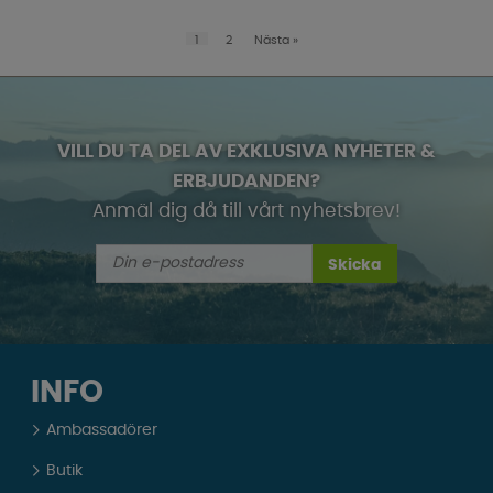
1
2
Nästa
»
VILL DU TA DEL AV EXKLUSIVA NYHETER &
ERBJUDANDEN?
Anmäl dig då till vårt nyhetsbrev!
Skicka
INFO
Ambassadörer
Butik