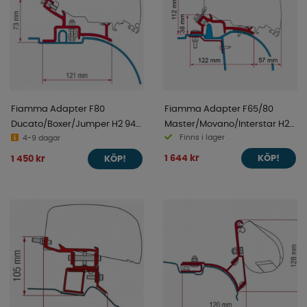
Fiamma Adapter F80
Fiamma Adapter F65/80
Ducato/Boxer/Jumper H2 94-
Master/Movano/Interstar H2-
Finns i lager
06
4-9 dagar
L2/L3 97-2011
1 644 kr
1 450 kr
KÖP!
KÖP!