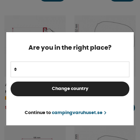
Are you in the right place?
Adapter Kit Fiamma F35
Fiamma Adapter F65/F80
Change country
Mercedes Viano, Viano Marco
Sprinter Med Takräcke 2006-
Polo, Vito 2004-
Beställningsvara
4-9 dagar
901 kr
1 638 kr
KÖP!
KÖP!
Continue to
campingvaruhuset.se