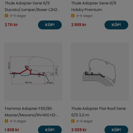
Thule Adapter Serie 6/9
Thule Adapter Serie 6/9
Ducato/Jumper/Boxer L2H2
Hobby Premium
2007-
4-9 dagar
4-9 dagar
2 711 kr
2 909 kr
KÖP!
KÖP!
Fiamma Adapter F65/80
Thule Adapter Flat Roof Serie
Master/Movano/NV400 H2-
6/9 3,0 m
L2/L3 2010-
4-9 dagar
4-9 dagar
1 838 kr
3 035 kr
KÖP!
KÖP!