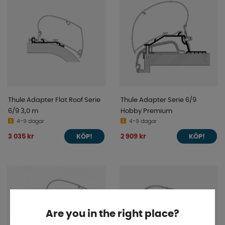
Thule Adapter Flat Roof Serie
Thule Adapter Serie 6/9
6/9 3,0 m
Hobby Premium
4-9 dagar
4-9 dagar
3 035 kr
2 909 kr
KÖP!
KÖP!
Are you in the right place?