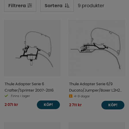
Sortera
9 produkter
Filtrera
Thule Adapter Serie 6
Thule Adapter Serie 6/9
Crafter/Sprinter 2007-2016
Ducato/Jumper/Boxer L2H2
Finns i lager
2007-
4-9 dagar
2 071 kr
2 711 kr
KÖP!
KÖP!