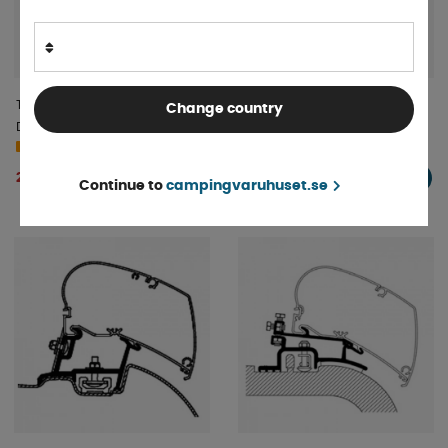
Thule Adapter Serie 6/9
Thule Adapter Flat Roof Serie
Change country
Ducato/Jumper/Boxer
6/9 4,0 m
4-9 dagar
H2L3/L4 2007-
4-9 dagar
2 905 kr
3 875 kr
KÖP!
KÖP!
Continue to
campingvaruhuset.se