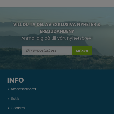
VILL DU TA DEL AV EXKLUSIVA NYHETER &
ERBJUDANDEN?
Anmäl dig då till vårt nyhetsbrev!
Skicka
INFO
Ambassadörer
Butik
Cookies