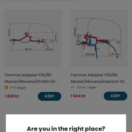
Fiamma Adapter F65/80
Fiamma Adapter F65/80
Master/Movano/NV400 H2-
Master/Movano/Interstar H2-
Finns i lager
L2/L3 2010-
4-9 dagar
L2/L3 97-2011
1 644 kr
1 838 kr
KÖP!
KÖP!
Are you in the right place?