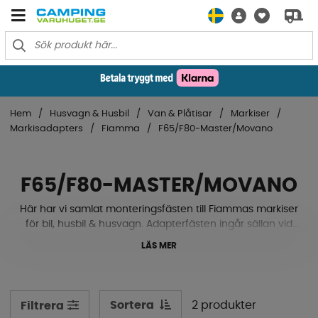
Hem
Husvagn & Husbil
Van & Plåtisar
Markiser
Markisadapters
Fiamma
F65/F80-Master/Movano
F65/F80-MASTER/MOVANO
Här har vi samlat monteringsfästen till Fiammas markiser
för bil, husbil & husvagn. Adapterfästen ingår sällan vid
köp av ny takmonterad markis då monteringen skiljer sig
LÄS MER
mellan fordonen. Kontakta gärna vår kundservice så
hjälper vi till att hitta fram rätt fäste.
Sortera
2 produkter
Filtrera