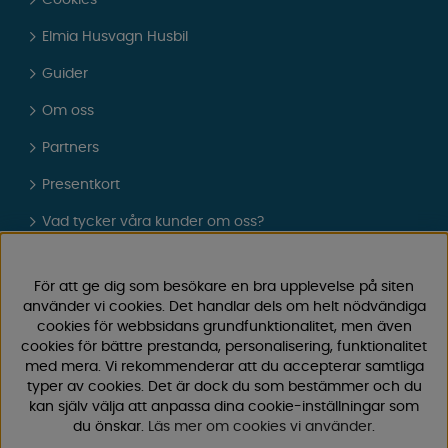
Cookies
Elmia Husvagn Husbil
Guider
Om oss
Partners
Presentkort
Vad tycker våra kunder om oss?
FAQ - Vanliga frågor
För att ge dig som besökare en bra upplevelse på siten
JOBBA HOS OSS
använder vi cookies. Det handlar dels om helt nödvändiga
cookies för webbsidans grundfunktionalitet, men även
Kataloger
cookies för bättre prestanda, personalisering, funktionalitet
med mera. Vi rekommenderar att du accepterar samtliga
Köpvillkor
typer av cookies. Det är dock du som bestämmer och du
kan själv välja att anpassa dina cookie-inställningar som
Logga in
du önskar.
Läs mer om cookies vi använder
.