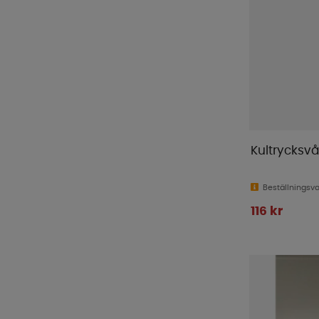
Kultrycksv
Beställningsv
116 kr