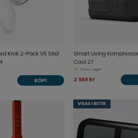
d Krok 2-Pack Vit 58Ø
Smart Living Kompresso
4
Cool 27
Finns i lager
2 989 kr
KÖP!
VISAS I BUTIK