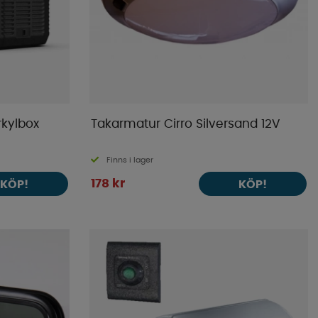
rkylbox
Takarmatur Cirro Silversand 12V
Finns i lager
178 kr
KÖP!
KÖP!