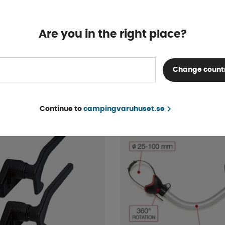
Are you in the right place?
dapter För USB/12V
Gasolslang 8 mm
Finns i lager
ara
Change count
69 kr
KÖP!
Continue to
campingvaruhuset.se