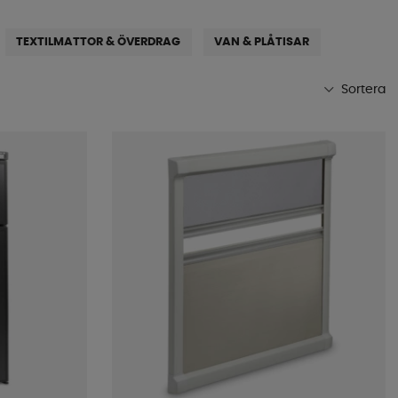
TEXTILMATTOR & ÖVERDRAG
VAN & PLÅTISAR
Sortera
Mest populära
Butikens favoriter
Namn A-Ö
Namn Ö-A
Lägsta pris
Högsta pris
Varumärke
Publiceringsdatum