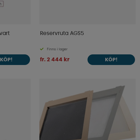
vart
Reservruta AGS5
Finns i lager
fr. 2 444 kr
KÖP!
KÖP!