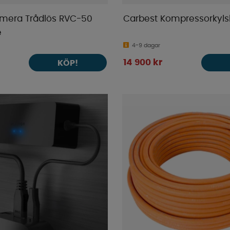
mera Trådlös RVC-50
Carbest Kompressorkyls
e
4-9 dagar
14 900 kr
KÖP!