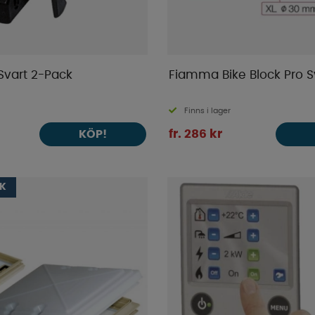
Svart 2-Pack
Fiamma Bike Block Pro S
Finns i lager
fr. 286 kr
KÖP!
IK