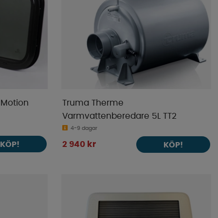
 Motion
Truma Therme
Varmvattenberedare 5L TT2
4-9 dagar
KÖP!
2 940 kr
KÖP!