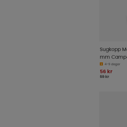
Truma
(
48
)
Twistboxes
(
1
)
Ullbädden
(
3
)
Ventura
(
1
)
Victron
(
170
)
Waeco
(
11
)
Sugkopp Me
WeCamp
(
2
)
mm Camp
WIFI
(
19
)
4-9 dagar
56 kr
Yachticon
(
1
)
59 kr