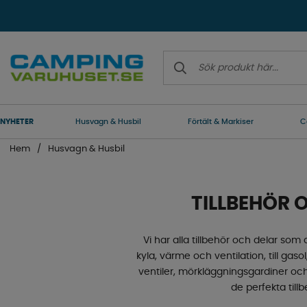
NYHETER
Husvagn & Husbil
Förtält & Markiser
C
Hem
Husvagn & Husbil
TILLBEHÖR 
Vi har alla tillbehör och delar som d
kyla, värme och ventilation, till gaso
ventiler, mörkläggningsgardiner och
de perfekta tillb