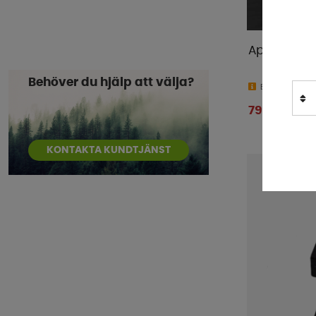
Dometic
(
95
)
Dometic Tents
(
1
)
Apple Tv A
Doréma
(
3
)
E-Trailer
(
5
)
Behöver du hjälp att välja?
Beställningsv
Enduro
(
9
)
799 kr
Eurotrail
(
2
)
Fiamma
(
49
)
KONTAKTA KUNDTJÄNST
Flat-Jack
(
1
)
FMT
(
7
)
GasStop
(
1
)
GoCamp
(
9
)
HAWK
(
1
)
Hindermann
(
19
)
IndelB
(
4
)
Isabella
(
4
)