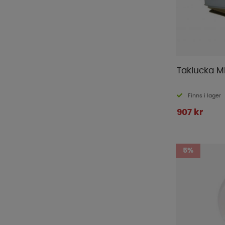
Pro Camp
(
1
)
Pro-User
(
16
)
ProPlus
(
124
)
Pundmann
(
1
)
Reimo Tent
(
5
)
Taklucka 
Renogy
(
16
)
Semona
(
1
)
Finns i lager
Sika
(
2
)
907 kr
Smart Living
(
18
)
Sunout
(
10
)
Sunwind
(
65
)
5%
Tarmo
(
1
)
Telta
(
1
)
Thetford
(
16
)
Thule
(
71
)
Tristar
(
1
)