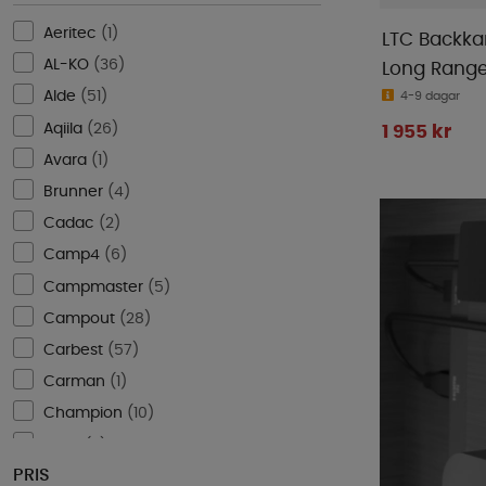
Aeritec
(
1
)
LTC Backka
AL-KO
(
36
)
Long Rang
Alde
(
51
)
4-9 dagar
Aqiila
(
26
)
1 955 kr
Avara
(
1
)
Brunner
(
4
)
Cadac
(
2
)
Camp4
(
6
)
Campmaster
(
5
)
Campout
(
28
)
Carbest
(
57
)
Carman
(
1
)
Champion
(
10
)
CTEK
(
2
)
PRIS
Diniwid
(
3
)