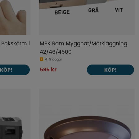
 Pekskärm i
MPK Ram Myggnät/Mörkläggning
42/46/4600
4-9 dagar
595 kr
KÖP!
KÖP!