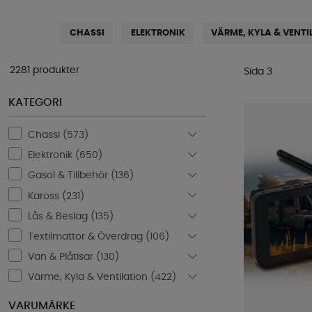
CHASSI
ELEKTRONIK
VÄRME, KYLA & VENTI
2281 produkter
Sida 3
KATEGORI
Chassi (
573
)
Elektronik (
650
)
Gasol & Tillbehör (
136
)
Kaross (
231
)
Lås & Beslag (
135
)
Textilmattor & Överdrag (
106
)
Van & Plåtisar (
130
)
Värme, Kyla & Ventilation (
422
)
VARUMÄRKE