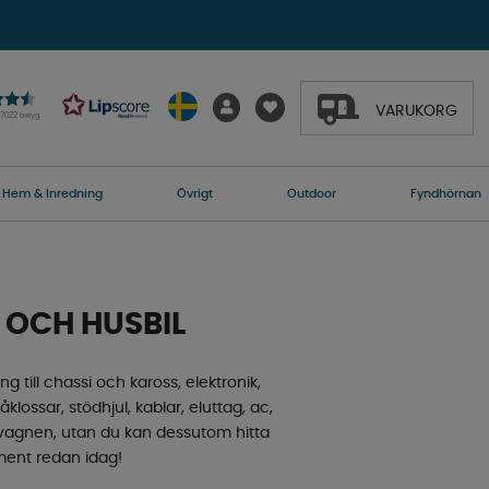
VARUKORG
27022 betyg
Hem & Inredning
Övrigt
Outdoor
Fyndhörnan
 OCH HUSBIL
ng till chassi och kaross, elektronik,
klossar, stödhjul, kablar, eluttag, ac,
usvagnen, utan du kan dessutom hitta
timent redan idag!