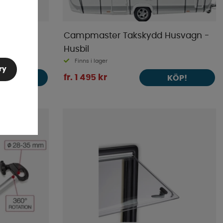
Campmaster Takskydd Husvagn -
Husbil
Finns i lager
ry
fr. 1 495 kr
KÖP!
KÖP!