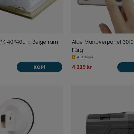
MPK 40*40cm Beige ram
Alde Manöverpanel 3010
Färg
4-9 dagar
KÖP!
4 229 kr