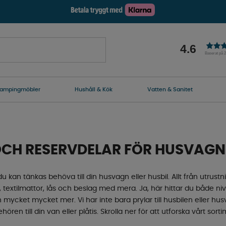
4.6
Baserat på 
ampingmöbler
Hushåll & Kök
Vatten & Sanitet
OCH RESERVDELAR FÖR HUSVAGN
u kan tänkas behöva till din husvagn eller husbil. Allt från utrustni
l, textilmattor, lås och beslag med mera. Ja, här hittar du både nivå
 mycket mycket mer. Vi har inte bara prylar till husbilen eller h
ehören till din van eller plåtis. Skrolla ner för att utforska vårt sor