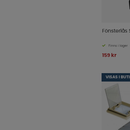
Italkero
(
1
)
Kampa
(
6
)
Knott
(
1
)
LTC
(
27
)
Fönsterlås 
Manta
(
21
)
MaxxAir
(
9
)
Finns i lager
MC Camping
(
2
)
159 kr
Mestic
(
5
)
Midland
(
6
)
VISAS I BUT
Milenco
(
32
)
Mustang
(
1
)
Nordmax
(
21
)
Outwell
(
13
)
Piczo
(
1
)
Primus
(
1
)