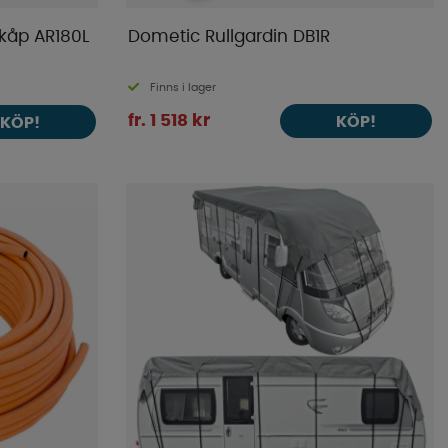
kåp AR180L
Dometic Rullgardin DB1R
Finns i lager
fr. 1 518 kr
KÖP!
KÖP!