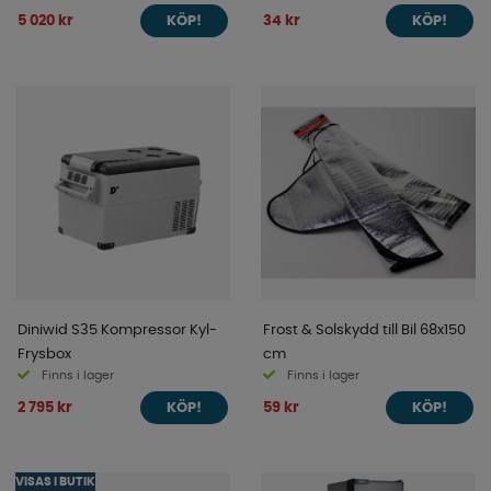
5 020 kr
34 kr
KÖP!
KÖP!
Diniwid S35 Kompressor Kyl-
Frost & Solskydd till Bil 68x150
Frysbox
cm
Finns i lager
Finns i lager
2 795 kr
59 kr
KÖP!
KÖP!
VISAS I BUTIK