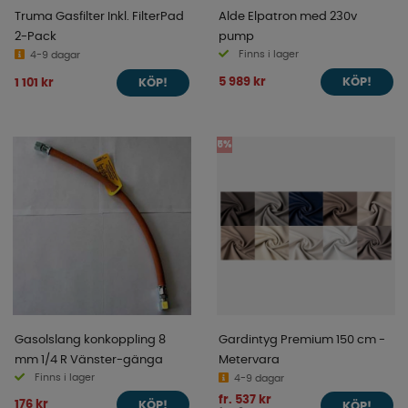
Truma Gasfilter Inkl. FilterPad
Alde Elpatron med 230v
2-Pack
pump
Finns i lager
4-9 dagar
5 989 kr
1 101 kr
KÖP!
KÖP!
5%
Gasolslang konkoppling 8
Gardintyg Premium 150 cm -
mm 1/4 R Vänster-gänga
Metervara
Finns i lager
4-9 dagar
fr. 537 kr
176 kr
KÖP!
KÖP!