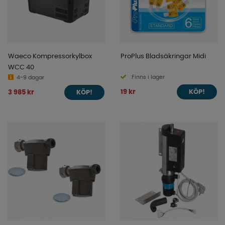
Waeco Kompressorkylbox
ProPlus Bladsäkringar Midi
WCC 40
Finns i lager
4-9 dagar
19 kr
3 985 kr
KÖP!
KÖP!