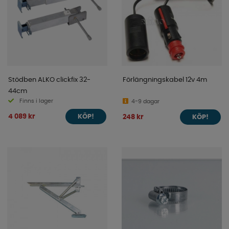
Stödben ALKO clickfix 32-
Förlängningskabel 12v 4m
44cm
Finns i lager
4-9 dagar
4 089 kr
248 kr
KÖP!
KÖP!