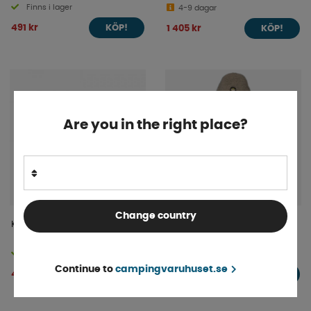
Finns i lager
4-9 dagar
491 kr
1 405 kr
KÖP!
KÖP!
Are you in the right place?
Change country
Kretskort 3010 3kw
Stolsöverdrag Sven 2
Finns i lager
Finns i lager
Continue to
campingvaruhuset.se
4 115 kr
4 900 kr
KÖP!
KÖP!