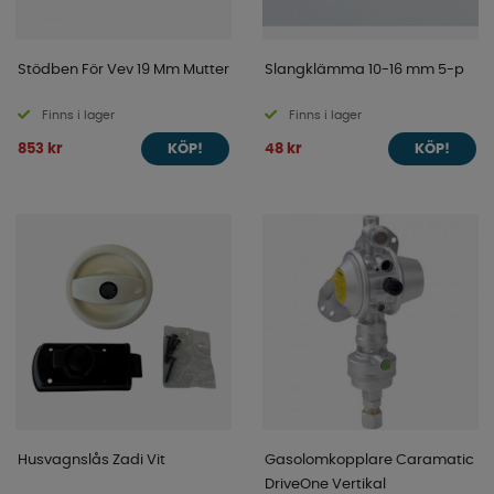
Stödben För Vev 19 Mm Mutter
Slangklämma 10-16 mm 5-p
Finns i lager
Finns i lager
853 kr
48 kr
KÖP!
KÖP!
Husvagnslås Zadi Vit
Gasolomkopplare Caramatic
DriveOne Vertikal