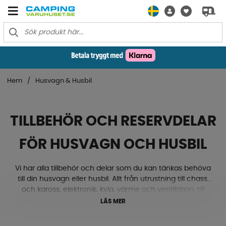
Hem
Husvagn & Husbil
TILLBEHÖR OCH RESERVDELAR
FÖR HUSVAGN OCH HUSBIL
Vi har alla tillbehör och delar som du kan tänkas behöva
till din husvagn eller husbil. Allt från utrustning till chassi
och kaross, elektronik, kyla, värme och ventilation, till
gasol, textilmattor, lås och beslag med mera. Ja, här
LÄS MER
hittar du både nivåklossar, stödhjul, kablar, eluttag, ac,
ventiler, mörkläggningsgardiner och mycket mycket