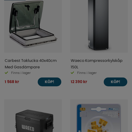
Carbest Taklucka 40x40cm
Waeco Kompressorkylskåp
Med Gasdämpare
150L
Finns i lager
Finns i lager
1 568 kr
12 390 kr
KÖP!
KÖP!