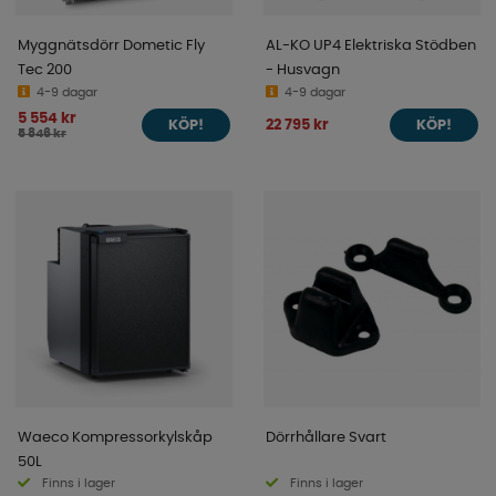
Myggnätsdörr Dometic Fly
AL-KO UP4 Elektriska Stödben
Tec 200
- Husvagn
4-9 dagar
4-9 dagar
5 554 kr
22 795 kr
KÖP!
KÖP!
5 846 kr
Waeco Kompressorkylskåp
Dörrhållare Svart
50L
Finns i lager
Finns i lager