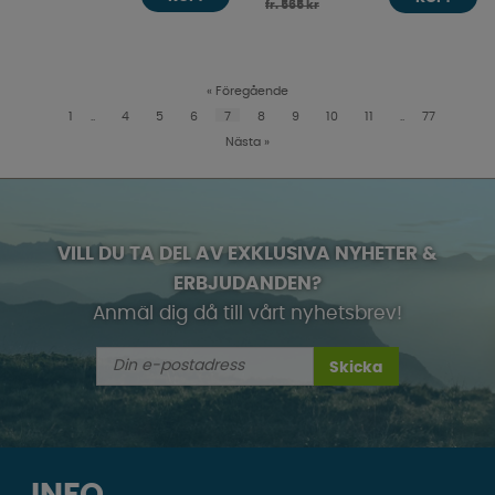
fr. 565 kr
«
Föregående
1
..
4
5
6
7
8
9
10
11
..
77
Nästa
»
VILL DU TA DEL AV EXKLUSIVA NYHETER &
ERBJUDANDEN?
Anmäl dig då till vårt nyhetsbrev!
Skicka