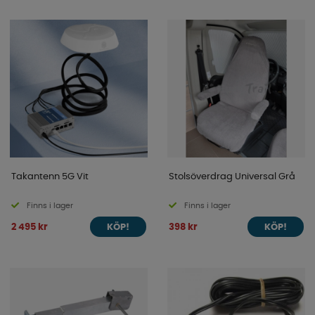
Takantenn 5G Vit
Stolsöverdrag Universal Grå
Finns i lager
Finns i lager
2 495 kr
398 kr
KÖP!
KÖP!