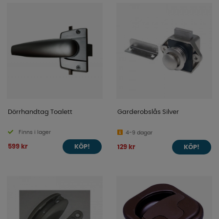
Dörrhandtag Toalett
Garderobslås Silver
Finns i lager
4-9 dagar
599 kr
129 kr
KÖP!
KÖP!