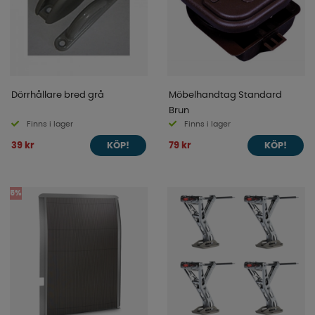
Dörrhållare bred grå
Möbelhandtag Standard
Brun
Finns i lager
Finns i lager
39 kr
79 kr
KÖP!
KÖP!
5%