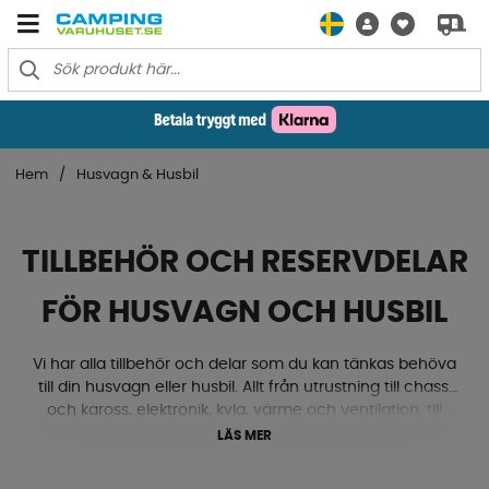
Hem
Husvagn & Husbil
TILLBEHÖR OCH RESERVDELAR
FÖR HUSVAGN OCH HUSBIL
Vi har alla tillbehör och delar som du kan tänkas behöva
till din husvagn eller husbil. Allt från utrustning till chassi
och kaross, elektronik, kyla, värme och ventilation, till
gasol, textilmattor, lås och beslag med mera. Ja, här
LÄS MER
hittar du både nivåklossar, stödhjul, kablar, eluttag, ac,
ventiler, mörkläggningsgardiner och mycket mycket