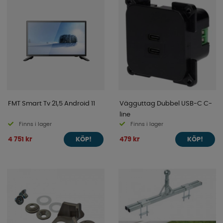
FMT Smart Tv 21,5 Android 11
Vägguttag Dubbel USB-C C-
line
Finns i lager
Finns i lager
4 751 kr
479 kr
KÖP!
KÖP!