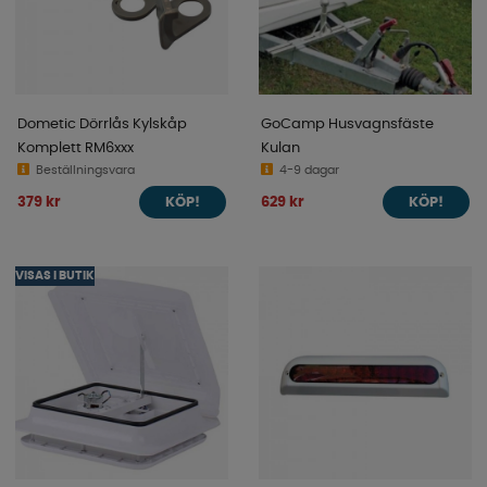
Dometic Dörrlås Kylskåp
GoCamp Husvagnsfäste
Komplett RM6xxx
Kulan
Beställningsvara
4-9 dagar
379 kr
629 kr
KÖP!
KÖP!
VISAS I BUTIK