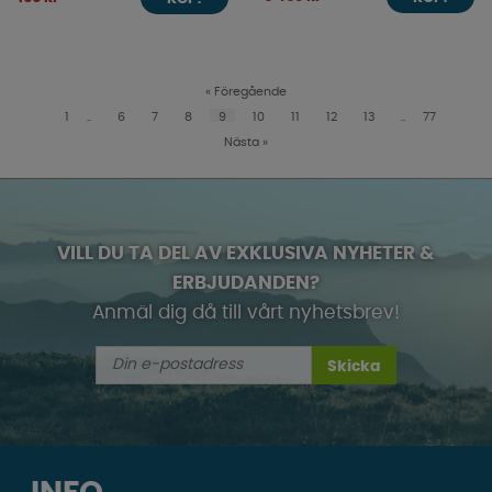
«
Föregående
1
..
6
7
8
9
10
11
12
13
..
77
Nästa
»
VILL DU TA DEL AV EXKLUSIVA NYHETER &
ERBJUDANDEN?
Anmäl dig då till vårt nyhetsbrev!
Skicka