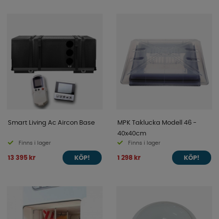
Smart Living Ac Aircon Base
MPK Taklucka Modell 46 -
40x40cm
Finns i lager
Finns i lager
13 395 kr
1 298 kr
KÖP!
KÖP!