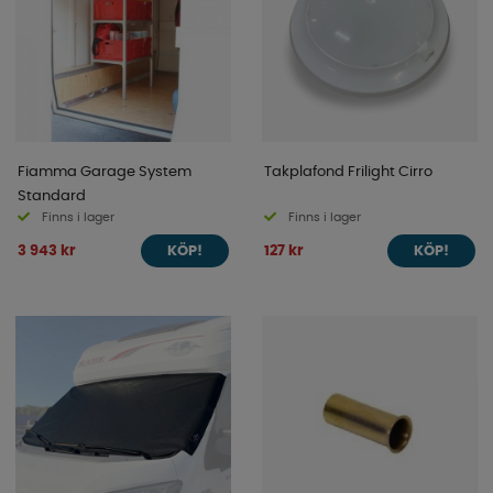
Fiamma Garage System
Takplafond Frilight Cirro
Standard
Finns i lager
Finns i lager
3 943 kr
127 kr
KÖP!
KÖP!