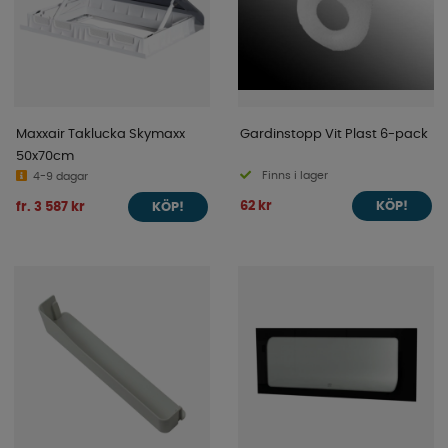
Maxxair Taklucka Skymaxx
Gardinstopp Vit Plast 6-pack
50x70cm
Finns i lager
4-9 dagar
62 kr
fr. 3 587 kr
KÖP!
KÖP!