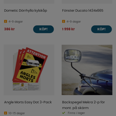
Dometic Dörrhylla kylskåp
Fönster Ducato 1434x665
4-9 dagar
4-9 dagar
386 kr
1 998 kr
KÖP!
KÖP!
Angle Morts Easy Dot 3-Pack
Backspegel Mekra 2-p för
mont. på skärm
Finns i lager
10-15 dagar