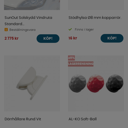
SunOut Solskydd Vindruta
Stödhylsa Ø8 mm kopparrör.
Standard
Finns i lager
Fiat/Peugeot/Citroen
Beställningsvara
16 kr
2 775 kr
KÖP!
KÖP!
45%
LAGERRENSNING
Dörrhållare Rund Vit
AL-KO Soft-Ball