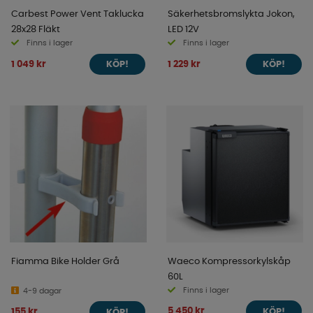
Carbest Power Vent Taklucka
Säkerhetsbromslykta Jokon,
28x28 Fläkt
LED 12V
Finns i lager
Finns i lager
1 049 kr
1 229 kr
KÖP!
KÖP!
Fiamma Bike Holder Grå
Waeco Kompressorkylskåp
60L
Finns i lager
4-9 dagar
5 450 kr
155 kr
KÖP!
KÖP!