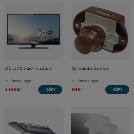
LTC LED Smart-Tv 32 tum
Garderobslås Brun
Finns i lager
Finns i lager
4 645 kr
101 kr
KÖP!
KÖP!