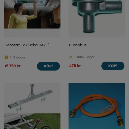
Dometic Taklucka Heki 3
Pumphus
Finns i lager
4-9 dagar
479 kr
15 759 kr
KÖP!
KÖP!