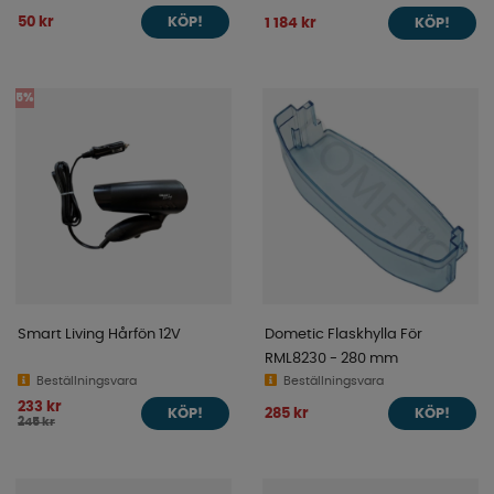
50 kr
1 184 kr
KÖP!
KÖP!
5%
Smart Living Hårfön 12V
Dometic Flaskhylla För
RML8230 - 280 mm
Beställningsvara
Beställningsvara
233 kr
285 kr
KÖP!
KÖP!
245 kr