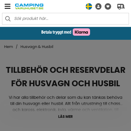
Hem
Husvagn & Husbil
TILLBEHÖR OCH RESERVDELAR
FÖR HUSVAGN OCH HUSBIL
Vi har alla tillbehör och delar som du kan tänkas behöva
till din husvagn eller husbil. Allt från utrustning till chassi
och kaross, elektronik, kyla, värme och ventilation, till
gasol, textilmattor, lås och beslag med mera. Ja, här
LÄS MER
hittar du både nivåklossar, stödhjul, kablar, eluttag, ac,
ventiler, mörkläggningsgardiner och mycket mycket