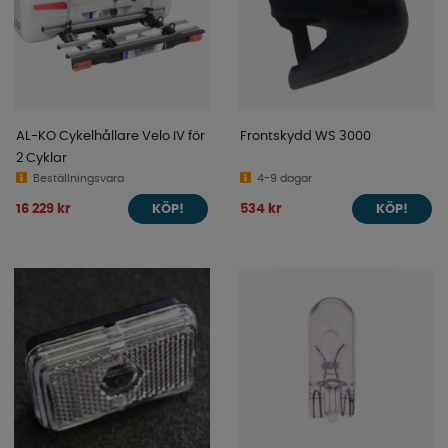
AL-KO Cykelhållare Velo IV för
Frontskydd WS 3000
2 Cyklar
Beställningsvara
4-9 dagar
16 229 kr
534 kr
KÖP!
KÖP!