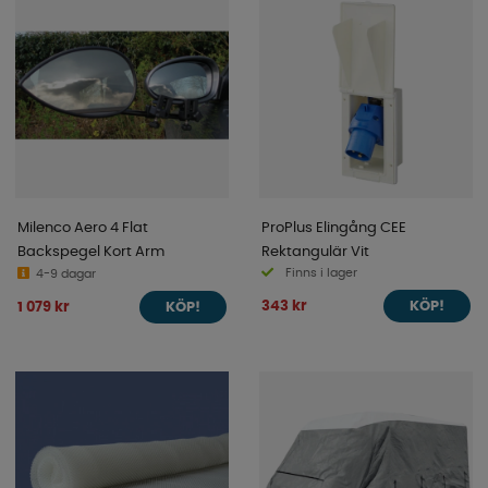
Milenco Aero 4 Flat
ProPlus Elingång CEE
Backspegel Kort Arm
Rektangulär Vit
Finns i lager
4-9 dagar
343 kr
1 079 kr
KÖP!
KÖP!