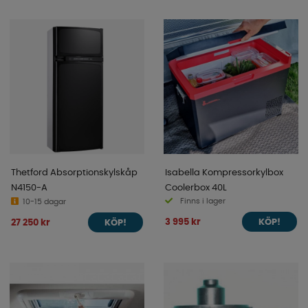
Thetford Absorptionskylskåp
Isabella Kompressorkylbox
N4150-A
Coolerbox 40L
Finns i lager
10-15 dagar
3 995 kr
27 250 kr
KÖP!
KÖP!