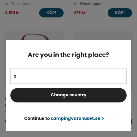
Finns i lager
Finns i lager
4 190 kr
479 kr
KÖP!
KÖP!
Are you in the right place?
Change country
Keramisk Värmare
LTC Extra Kamera RVC-50
Sunnyflame
Long Range
Finns i lager
Beställningsvara
Continue to
campingvaruhuset.se
695 kr
994 kr
KÖP!
KÖP!