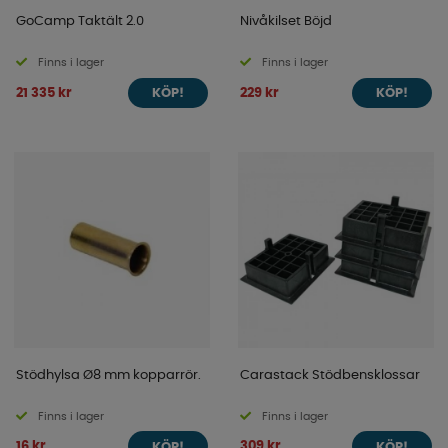
GoCamp Taktält 2.0
Nivåkilset Böjd
Finns i lager
Finns i lager
21 335 kr
229 kr
KÖP!
KÖP!
Stödhylsa Ø8 mm kopparrör.
Carastack Stödbensklossar
Finns i lager
Finns i lager
16 kr
309 kr
KÖP!
KÖP!