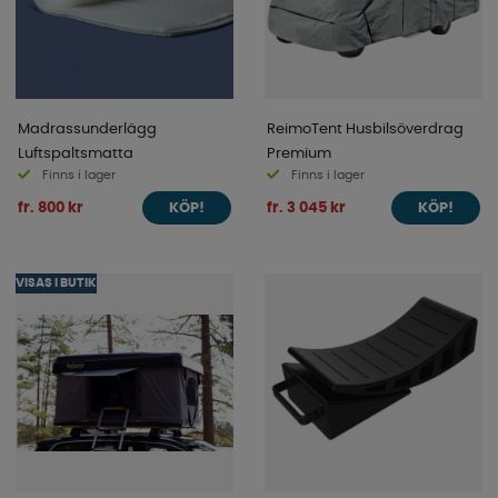
Madrassunderlägg
ReimoTent Husbilsöverdrag
Luftspaltsmatta
Premium
Finns i lager
Finns i lager
fr. 800 kr
fr. 3 045 kr
KÖP!
KÖP!
VISAS I BUTIK