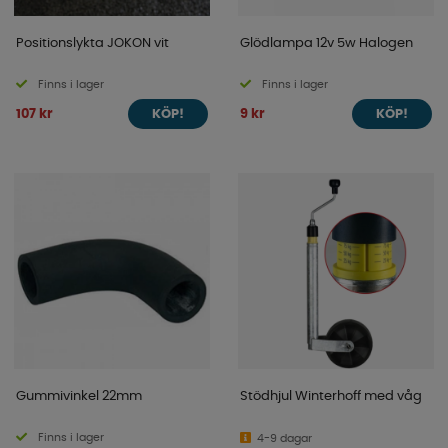
Positionslykta JOKON vit
Glödlampa 12v 5w Halogen
Finns i lager
Finns i lager
107 kr
9 kr
KÖP!
KÖP!
Gummivinkel 22mm
Stödhjul Winterhoff med våg
Finns i lager
4-9 dagar