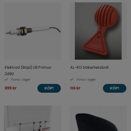
Elektrod (Böjd) till Primus
AL-KO Säkerhetsboll
2490
Finns i lager
Finns i lager
895 kr
116 kr
KÖP!
KÖP!