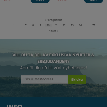
«
Föregående
1
..
7
8
9
10
11
12
13
14
..
77
Nästa
»
VILL DU TA DEL AV EXKLUSIVA NYHETER &
ERBJUDANDEN?
Anmäl dig då till vårt nyhetsbrev!
Skicka