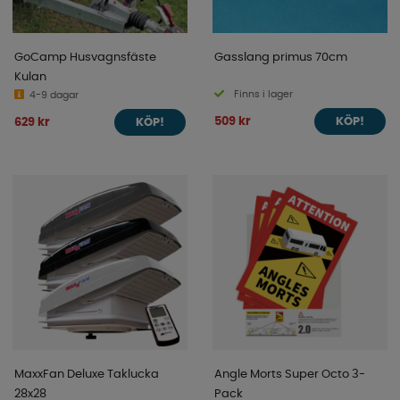
GoCamp Husvagnsfäste
Gasslang primus 70cm
Kulan
Finns i lager
4-9 dagar
509 kr
629 kr
KÖP!
KÖP!
MaxxFan Deluxe Taklucka
Angle Morts Super Octo 3-
28x28
Pack