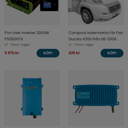
Pro-User Inverter 2000W
Campout Isolermatta För Fiat
PSI2000TX
Ducato X250 från 06-2006
Finns i lager
Finns i lager
(X250) - 2014
5 970 kr
829 kr
KÖP!
KÖP!