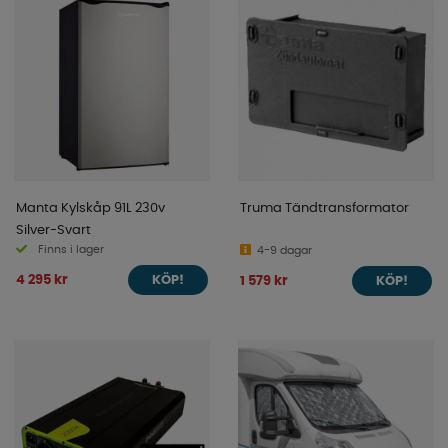
Manta Kylskåp 91L 230v
Truma Tändtransformator
Silver-Svart
Finns i lager
4-9 dagar
4 295 kr
1 579 kr
KÖP!
KÖP!