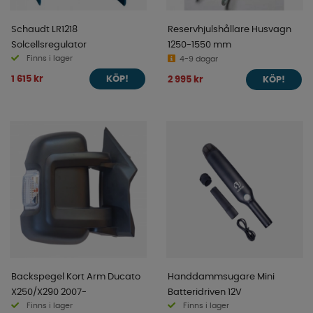
Schaudt LR1218
Reservhjulshållare Husvagn
Solcellsregulator
1250-1550 mm
Finns i lager
4-9 dagar
1 615 kr
2 995 kr
KÖP!
KÖP!
Backspegel Kort Arm Ducato
Handdammsugare Mini
X250/X290 2007-
Batteridriven 12V
Finns i lager
Finns i lager