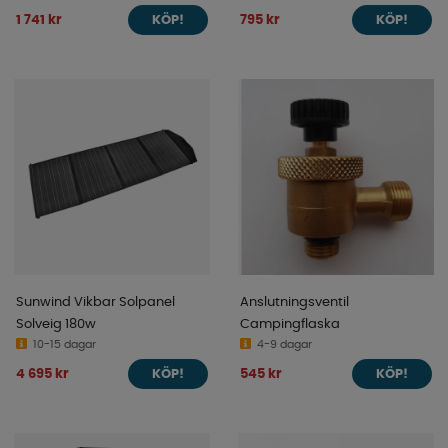
1 741 kr
795 kr
KÖP!
KÖP!
Sunwind Vikbar Solpanel
Anslutningsventil
Solveig 180w
Campingflaska
10-15 dagar
4-9 dagar
4 695 kr
545 kr
KÖP!
KÖP!