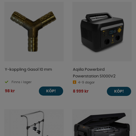
Y-koppling Gasol 10 mm
Aqiila Powerbird
Powerstation S1000V2
Finns i lager
4-9 dagar
98 kr
8 999 kr
KÖP!
KÖP!