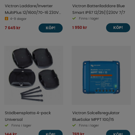
Victron Laddare/Inverter
Victron Batteriladdare Blue
MultiPlus 12/1600/70-16 230V
Smart IP67 12/25(1)230V 7/7
Finns i lager
VE.Bus
4-9 dagar
1 950 kr
7 645 kr
KÖP!
KÖP!
Stödbensplatta 4-pack
Victron Solcellsregulator
Universal
BlueSolar MPPT 100/15
Finns i lager
Finns i lager
144 kr
769 kr
KÖP!
KÖP!