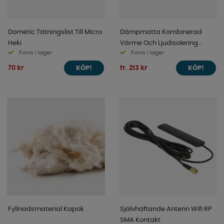
Dometic Tätningslist Till Micro
Dämpmatta Kombinerad
Heki
Värme Och Ljudisolering
Finns i lager
Finns i lager
50x150 cm
70 kr
fr. 213 kr
KÖP!
KÖP!
Fyllnadsmaterial Kapok
Självhäftande Antenn Wifi RP
SMA Kontakt