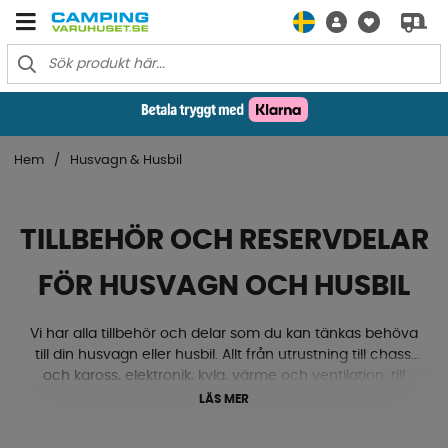
Hem
Husvagn & Husbil
TILLBEHÖR OCH RESERVDELAR
FÖR HUSVAGN OCH HUSBIL
Vi har alla tillbehör och delar som du kan tänkas behöva
till din husvagn eller husbil. Allt från utrustning till chassi
och kaross, elektronik, kyla, värme och ventilation, till
gasol, textilmattor, lås och beslag med mera. Ja, här
LÄS MER
hittar du både nivåklossar, stödhjul, kablar, eluttag, ac,
ventiler, mörkläggningsgardiner och mycket mycket