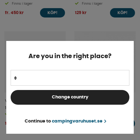
Finns i lager
Finns i lager
fr. 450 kr
129 kr
KÖP!
KÖP!
Are you in the right place?
Change country
Victron Omformare Phoenix
Pallbock sats plast 4st
12/250 230V VE.Direct Schuko
Fiamma
Finns i lager
Finns i lager
Continue to
campingvaruhuset.se
1 075 kr
659 kr
KÖP!
KÖP!