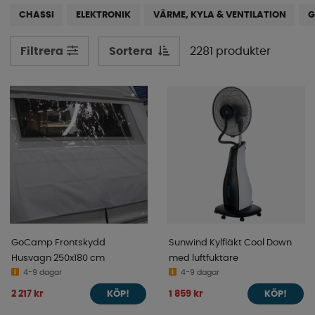
mer. Vi har inte bara prylar till husbilen eller husvagnen,
CHASSI
ELEKTRONIK
VÄRME, KYLA & VENTILATION
G
utan du kan dessutom hitta de perfekta tillbehören till
din van eller plåtis. Skrolla ner för att utforska vårt
Sortera
2281 produkter
Filtrera
sortiment redan idag!
GoCamp Frontskydd
Sunwind Kylfläkt Cool Down
Husvagn 250x180 cm
med luftfuktare
4-9 dagar
4-9 dagar
2 217 kr
1 859 kr
KÖP!
KÖP!