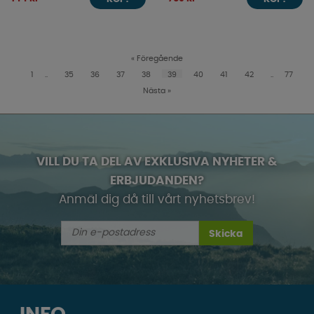
«
Föregående
1
..
35
36
37
38
39
40
41
42
..
77
Nästa
»
VILL DU TA DEL AV EXKLUSIVA NYHETER &
ERBJUDANDEN?
Anmäl dig då till vårt nyhetsbrev!
Skicka