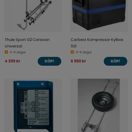
Thule Sport G2 Caravan
Carbest Kompressor Kylbox
Universal
50l
4-9 dagar
4-9 dagar
4 399 kr
6 590 kr
KÖP!
KÖP!