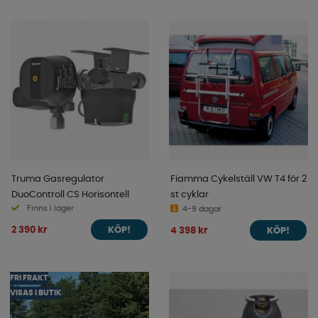
Truma Gasregulator
Fiamma Cykelställ VW T4 för 2
DuoControll CS Horisontell
st cyklar
Finns i lager
4-9 dagar
2 390 kr
4 398 kr
KÖP!
KÖP!
FRI FRAKT
VISAS I BUTIK