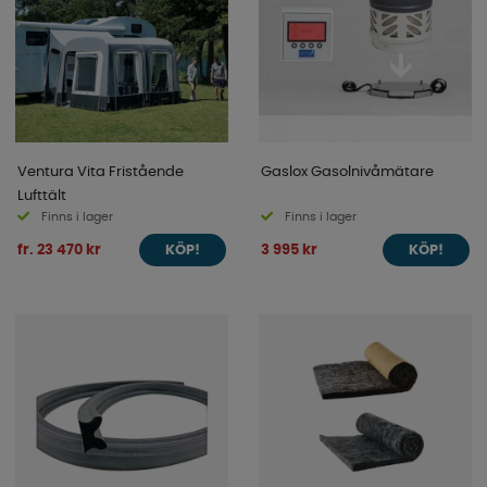
Ventura Vita Fristående
Gaslox Gasolnivåmätare
Lufttält
Finns i lager
Finns i lager
fr. 23 470 kr
3 995 kr
KÖP!
KÖP!