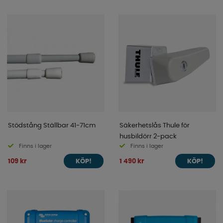
Stödstång Ställbar 41-71cm
Säkerhetslås Thule för
husbildörr 2-pack
Finns i lager
Finns i lager
109 kr
1 490 kr
KÖP!
KÖP!