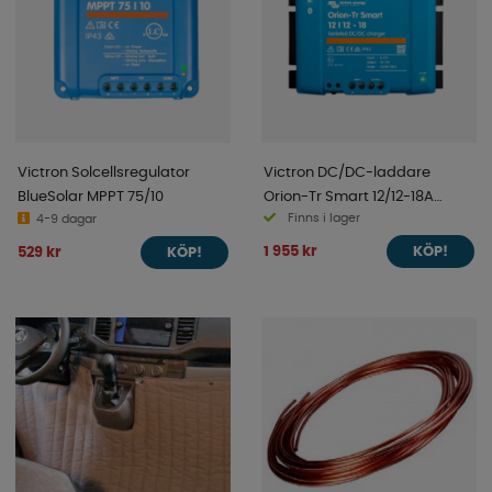
Victron Solcellsregulator
Victron DC/DC-laddare
BlueSolar MPPT 75/10
Orion-Tr Smart 12/12-18A
Finns i lager
4-9 dagar
(220W) isolerad
1 955 kr
529 kr
KÖP!
KÖP!