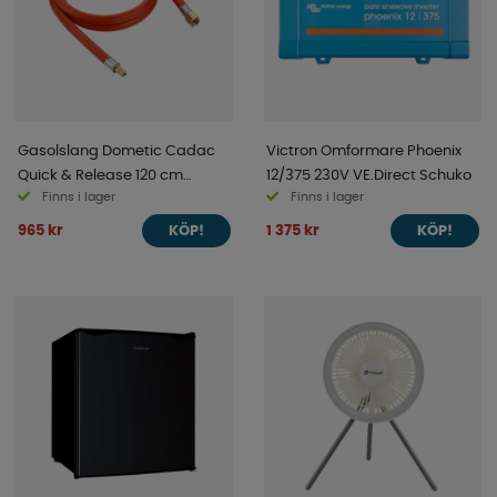
Gasolslang Dometic Cadac
Victron Omformare Phoenix
Quick & Release 120 cm
12/375 230V VE.Direct Schuko
Finns i lager
Finns i lager
30mbar
965 kr
1 375 kr
KÖP!
KÖP!