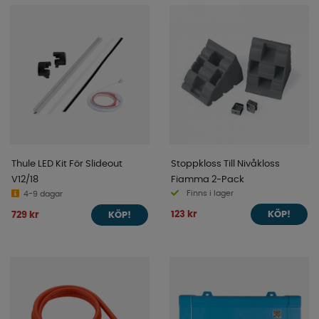
Thule LED Kit För Slideout
Stoppkloss Till Nivåkloss
V12/18
Fiamma 2-Pack
Finns i lager
4-9 dagar
123 kr
729 kr
KÖP!
KÖP!