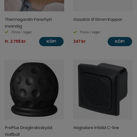
Thermogardin Förarhytt
Gasolrör Ø 10mm Koppar
Invändig
Finns i lager
Finns i lager
fr. 2 795 kr
247 kr
KÖP!
KÖP!
ProPlus Dragkroksskydd
Högtalare Infälld C-line
Golfboll