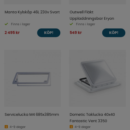
Manta Kylskåp 46L 230v Svart
Outwell Fläkt
Uppladdningsbar Eryon
Finns i lager
Finns i lager
2 495 kr
549 kr
KÖP!
KÖP!
Servicelucka M4 685x385mm
Dometic Taklucka 40x40
Fantastic Vent 3350
4-9 dagar
4-9 dagar