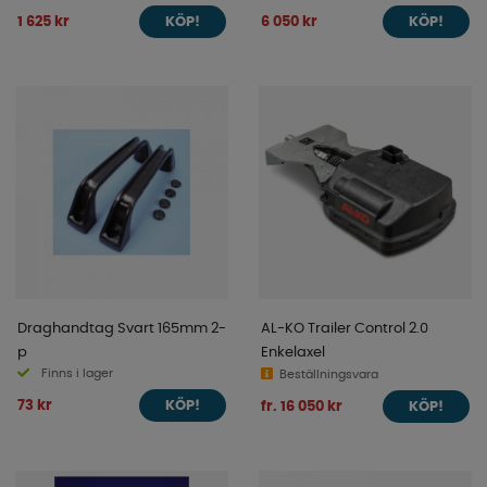
1 625 kr
6 050 kr
KÖP!
KÖP!
Draghandtag Svart 165mm 2-
AL-KO Trailer Control 2.0
p
Enkelaxel
Finns i lager
Beställningsvara
73 kr
fr. 16 050 kr
KÖP!
KÖP!