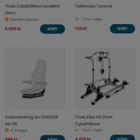
Thule Cykelhållare Excellent
Taklampa Tarente
Short
Finns i lager
Beställningsvara
732 kr
6 995 kr
KÖP!
KÖP!
Stolsöverdrag Isri 1000/518
Thule Elite G2 Short
94-06
Cykelhållare
Finns i lager
4-9 dagar
4 978 kr
988 kr
KÖP!