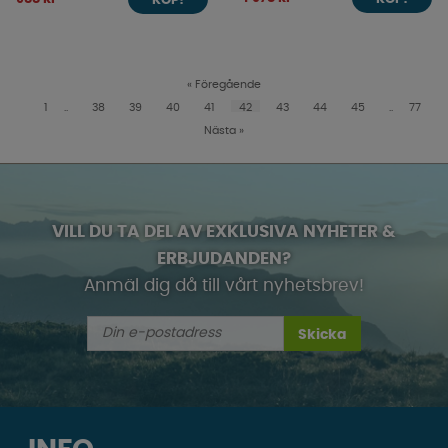
KÖP!
«
Föregående
1
..
38
39
40
41
42
43
44
45
..
77
Nästa
»
VILL DU TA DEL AV EXKLUSIVA NYHETER &
ERBJUDANDEN?
Anmäl dig då till vårt nyhetsbrev!
Skicka