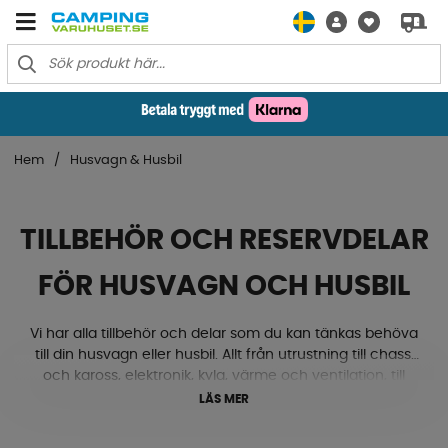
Hem
Husvagn & Husbil
TILLBEHÖR OCH RESERVDELAR
FÖR HUSVAGN OCH HUSBIL
Vi har alla tillbehör och delar som du kan tänkas behöva
till din husvagn eller husbil. Allt från utrustning till chassi
och kaross, elektronik, kyla, värme och ventilation, till
gasol, textilmattor, lås och beslag med mera. Ja, här
LÄS MER
hittar du både nivåklossar, stödhjul, kablar, eluttag, ac,
ventiler, mörkläggningsgardiner och mycket mycket