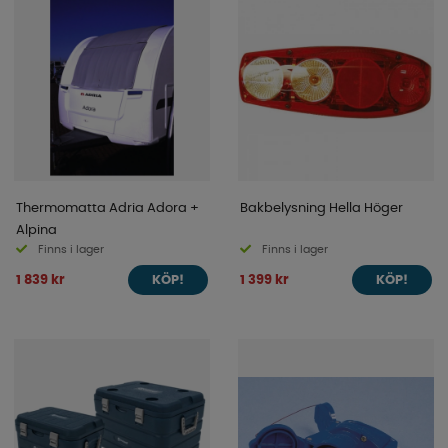
Thermomatta Adria Adora +
Bakbelysning Hella Höger
Alpina
Finns i lager
Finns i lager
1 839 kr
1 399 kr
KÖP!
KÖP!