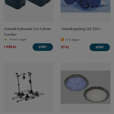
Outwell Kylboxset 2 st Fulmar
Vinkelkoppling CEE 230 v
Combo
Finns i lager
4-9 dagar
1 998 kr
97 kr
KÖP!
KÖP!