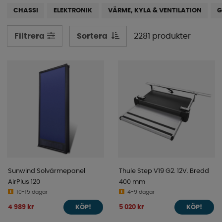
mer. Vi har inte bara prylar till husbilen eller husvagnen,
CHASSI
ELEKTRONIK
VÄRME, KYLA & VENTILATION
G
utan du kan dessutom hitta de perfekta tillbehören till
din van eller plåtis. Skrolla ner för att utforska vårt
Sortera
2281 produkter
Filtrera
sortiment redan idag!
Sunwind Solvärmepanel
Thule Step V19 G2. 12V. Bredd
AirPlus 120
400 mm
10-15 dagar
4-9 dagar
4 989 kr
5 020 kr
KÖP!
KÖP!