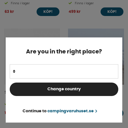
Finns i lager
Finns i lager
63 kr
499 kr
KÖP!
KÖP!
Are you in the right place?
Change country
Servicelucka M4 Svart
Isabella Soltak Asa
Finns i lager
4-9 dagar
Continue to
campingvaruhuset.se
1 619 kr
4 695 kr
KÖP!
KÖP!