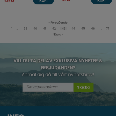
39 kr
929 kr
KÖP!
KÖP!
«
Föregående
1
..
39
40
41
42
43
44
45
46
..
77
Nästa
»
VILL DU TA DEL AV EXKLUSIVA NYHETER &
ERBJUDANDEN?
Anmäl dig då till vårt nyhetsbrev!
Skicka