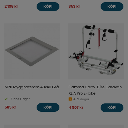
2 198 kr
353 kr
KÖP!
KÖP!
MPK Myggnätsram 40x40 Grå
Fiamma Carry-Bike Caravan
XL A Pro E-bike
Finns i lager
4-9 dagar
565 kr
4 907 kr
KÖP!
KÖP!