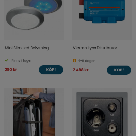
Mini Slim Led Belysning
Victron Lynx Distributor
Finns i lager
4-9 dagar
290 kr
2 498 kr
KÖP!
KÖP!