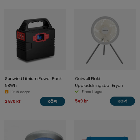
Sunwind Lithium Power Pack
Outwell Fläkt
98Wh
Uppladdningsbar Eryon
Finns i lager
10-15 dagar
549 kr
2 870 kr
KÖP!
KÖP!