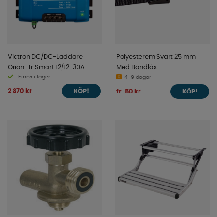
Victron DC/DC-Laddare
Polyesterem Svart 25 mm
Orion-Tr Smart 12/12-30A
Med Bandlås
Finns i lager
(360W) Isolerad
4-9 dagar
2 870 kr
fr. 50 kr
KÖP!
KÖP!