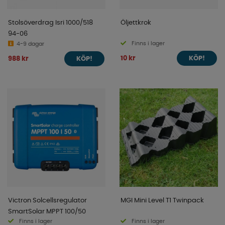
Stolsöverdrag Isri 1000/518
Öljettkrok
94-06
Finns i lager
4-9 dagar
10 kr
988 kr
KÖP!
KÖP!
Victron Solcellsregulator
MGI Mini Level T1 Twinpack
SmartSolar MPPT 100/50
Finns i lager
Finns i lager