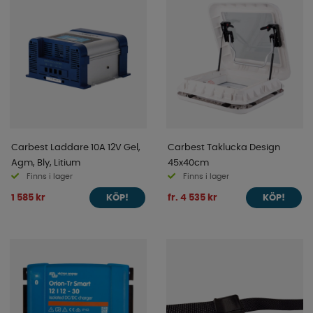
Carbest Laddare 10A 12V Gel,
Carbest Taklucka Design
Agm, Bly, Litium
45x40cm
Finns i lager
Finns i lager
1 585 kr
fr. 4 535 kr
KÖP!
KÖP!