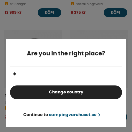
4-9 dagar
Beställningsvara
13 999 kr
6 375 kr
KÖP!
KÖP!
Are you in the right place?
Change country
Thule Adapter Serie 6/9
Servicelucka M4 Svart
Ducato/Jumper/Boxer L2H2
Finns i lager
2007-
4-9 dagar
Continue to
campingvaruhuset.se
1 619 kr
2 711 kr
KÖP!
KÖP!