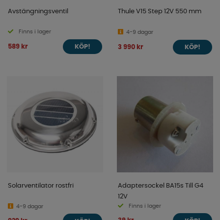
Avstängningsventil
Thule V15 Step 12V 550 mm
Finns i lager
4-9 dagar
589 kr
3 990 kr
KÖP!
KÖP!
Solarventilator rostfri
Adaptersockel BA15s Till G4
12V
Finns i lager
4-9 dagar