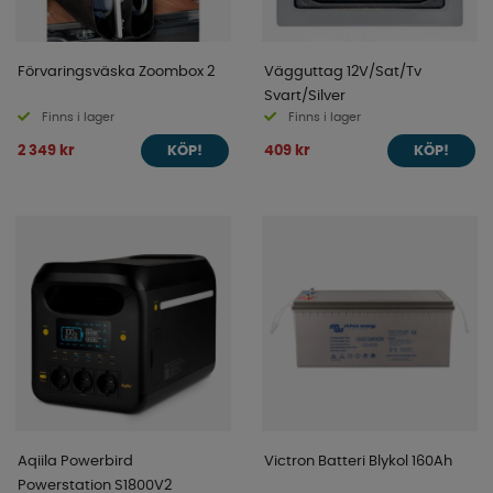
Förvaringsväska Zoombox 2
Vägguttag 12V/Sat/Tv
Svart/Silver
Finns i lager
Finns i lager
2 349 kr
409 kr
KÖP!
KÖP!
Aqiila Powerbird
Victron Batteri Blykol 160Ah
Powerstation S1800V2