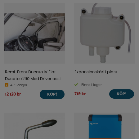
Remi-Front Ducato IV Fiat
Expansionskärl i plast
Ducato x290 Med Driver assist
Finns i lager
2014-2021
4-9 dagar
719 kr
12 120 kr
KÖP!
KÖP!