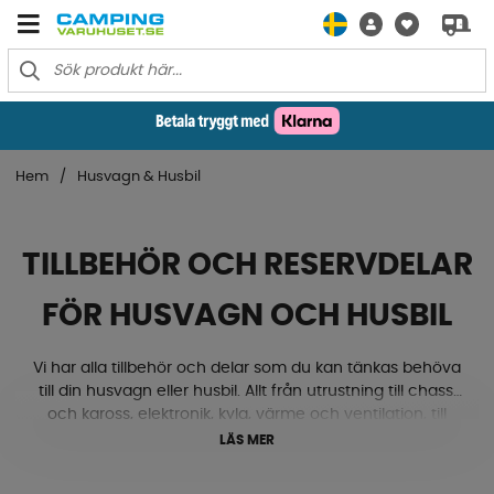
Hem
Husvagn & Husbil
TILLBEHÖR OCH RESERVDELAR
FÖR HUSVAGN OCH HUSBIL
Vi har alla tillbehör och delar som du kan tänkas behöva
till din husvagn eller husbil. Allt från utrustning till chassi
och kaross, elektronik, kyla, värme och ventilation, till
gasol, textilmattor, lås och beslag med mera. Ja, här
LÄS MER
hittar du både nivåklossar, stödhjul, kablar, eluttag, ac,
ventiler, mörkläggningsgardiner och mycket mycket