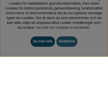
Köpvillkor
cookies för webbsidans grundfunktionalitet, men även
cookies för bättre prestanda, personalisering, funktionalitet
Logga in
med mera. Vi rekommenderar att du accepterar samtliga
typer av cookies. Det är dock du som bestämmer och du
KUNDTJÄNST
kan själv välja att anpassa dina cookie-inställningar som
du önskar.
Läs mer om cookies vi använder
.
0171-105570
Telefontid vardagar 10:30-15:00
Telefon stängd mellan 12:00-13:00
Se mer info
Godkänn
Skicka e-post
Vi svarar alltid inom 24 h på vardagar.
Registrera din retur
Gäller ångrat köp & felbeställning.
Registrera din reklamation
Gäller defekt vara, transportskada etc.
Campingvaruhuset Butik Enköping
Hitta till vår butik & se öppettider