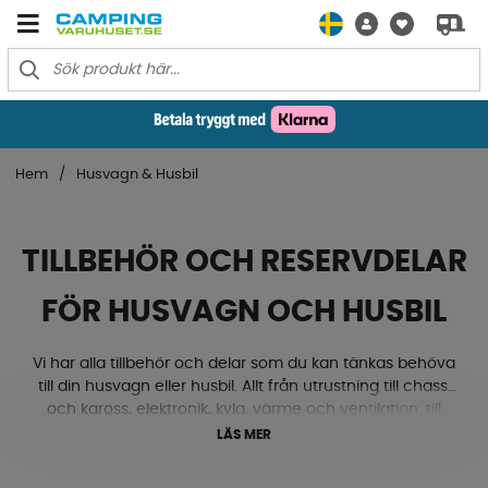
Hem
Husvagn & Husbil
TILLBEHÖR OCH RESERVDELAR
FÖR HUSVAGN OCH HUSBIL
Vi har alla tillbehör och delar som du kan tänkas behöva
till din husvagn eller husbil. Allt från utrustning till chassi
och kaross, elektronik, kyla, värme och ventilation, till
gasol, textilmattor, lås och beslag med mera. Ja, här
LÄS MER
hittar du både nivåklossar, stödhjul, kablar, eluttag, ac,
ventiler, mörkläggningsgardiner och mycket mycket