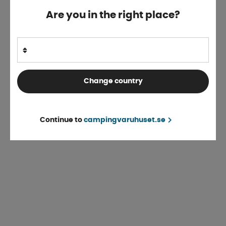
Are you in the right place?
«
Föregående
1
..
69
70
71
72
73
74
75
76
77
Change country
Continue to
campingvaruhuset.se