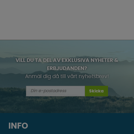
VILL DU TA DEL AV EXKLUSIVA NYHETER &
ERBJUDANDEN?
Anmäl dig då till vårt nyhetsbrev!
Skicka
INFO