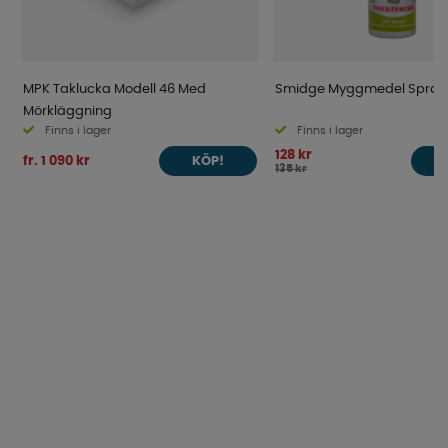
MPK Taklucka Modell 46 Med
Smidge Myggmedel Spray 
Mörkläggning
Finns i lager
Finns i lager
128 kr
fr. 1 090 kr
KÖP!
135 kr