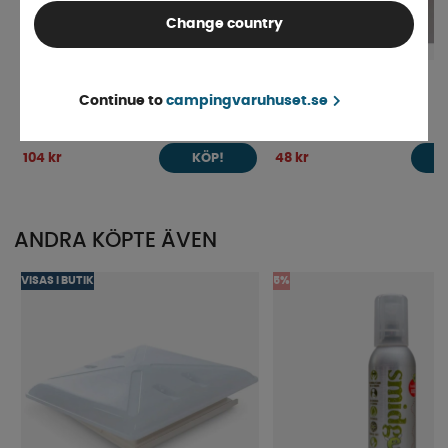
Change country
Gummiband Isaflex 10-pack
Bajonettkoppling 22mm
Continue to
campingvaruhuset.se
Finns i lager
Finns i lager
104 kr
48 kr
KÖP!
ANDRA KÖPTE ÄVEN
VISAS I BUTIK
5%