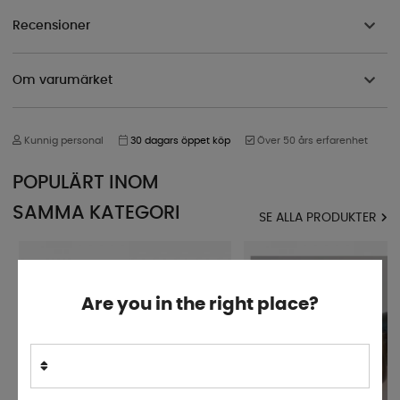
Recensioner
Om varumärket
Kunnig personal
30 dagars öppet köp
Över 50 års erfarenhet
POPULÄRT INOM
SAMMA KATEGORI
SE ALLA PRODUKTER
Are you in the right place?