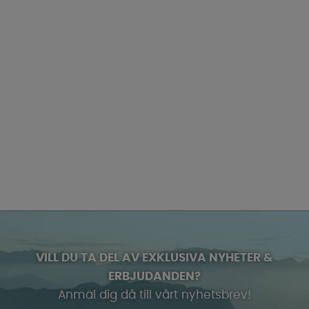
VILL DU TA DEL AV EXKLUSIVA NYHETER &
ERBJUDANDEN?
Anmäl dig då till vårt nyhetsbrev!