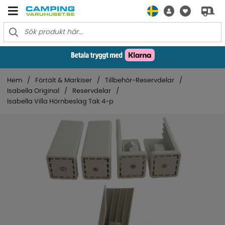
Hem
Förtält & Markiser
Tillbehör-Reservdelar
Isabella Original
Reservdelar
Isabella Villa Hörnbeslag Tak 4-p