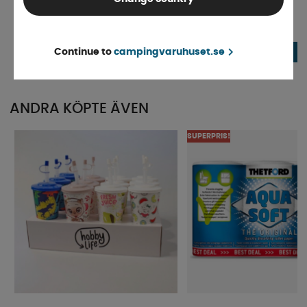
Royal Camping Burkkylare
Drinkglas Chrystal 25 cl
Finns i lager
Finns i lager
Continue to
campingvaruhuset.se
39 kr
25 kr
KÖP!
ANDRA KÖPTE ÄVEN
SUPERPRIS!