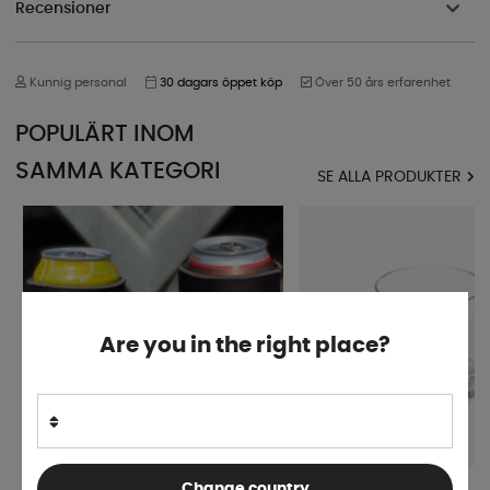
Recensioner
Kunnig personal
30 dagars öppet köp
Över 50 års erfarenhet
POPULÄRT INOM
SAMMA KATEGORI
SE ALLA PRODUKTER
Are you in the right place?
Change country