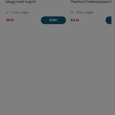
Mugg med Sugrör
Thetford Toalettpapper 6
Finns i lager
Finns i lager
29 kr
64 kr
KÖP!