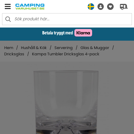
Hem
Hushåll & Kök
Servering
Glas & Muggar
Dricksglas
Kampa Tumbler Dricksglas 4-pack