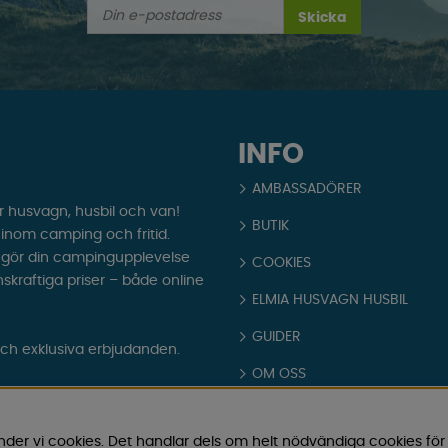
Skicka
INFO
AMBASSADÖRER
r husvagn, husbil och van!
BUTIK
t inom camping och fritid.
som gör din campingupplevelse
COOKIES
nskraftiga priser – både online
ELMIA HUSVAGN HUSBIL
GUIDER
och exklusiva erbjudanden.
OM OSS
PARTNERS
nder vi cookies. Det handlar dels om helt nödvändiga cookies för