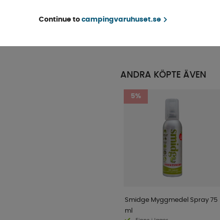
Granite Grå 4-pack
Finns i lager
Continue to
campingvaruhuset.se
KÖP!
219 kr
ANDRA KÖPTE ÄVEN
5%
Smidge Myggmedel Spray 75
ml