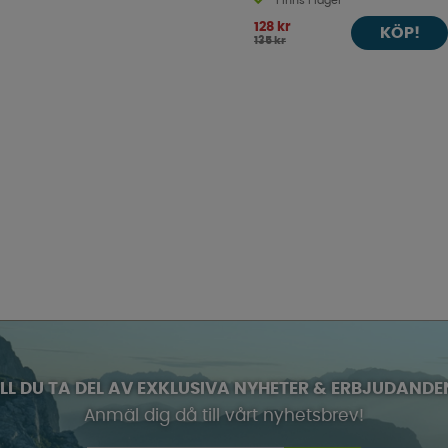
Finns i lager
128 kr
KÖP!
135 kr
ILL DU TA DEL AV EXKLUSIVA NYHETER & ERBJUDANDE
Anmäl dig då till vårt nyhetsbrev!