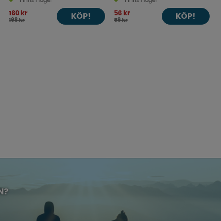
Finns i lager
Finns i lager
160 kr
56 kr
KÖP!
KÖP!
168 kr
59 kr
N?