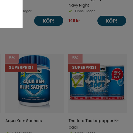
Navy Night
Finns i lager
Finns i lager
KÖP!
KÖP!
23 kr
149 kr
5%
5%
SUPERPRIS!
SUPERPRIS!
Aqua Kem Sachets
Thetford Toalettpapper 6-
pack