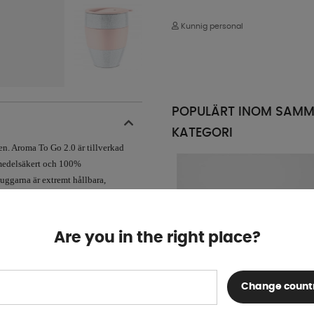
Kunnig personal
POPULÄRT INOM SAM
KATEGORI
n. Aroma To Go 2.0 är tillverkad
smedelsäkert och 100%
Muggarna är extremt hållbara,
Are you in the right place?
Change count
Flamefield Melamin Muggar