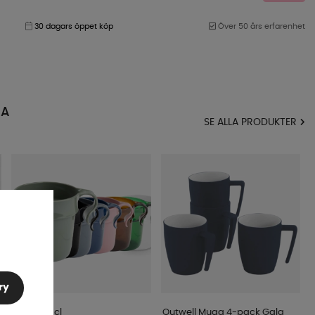
30 dagars öppet köp
Över 50 års erfarenhet
MA
SE ALLA PRODUKTER
ry
Mugg 30 cl
Outwell Mugg 4-pack Gala