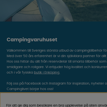
Campingvaruhuset
Välkommen till Sveriges största utbud av campingtillbehör fö
Med över 50 års erfarenhet är vi din självklara partner för all
Hos oss hittar du allt från reservdelar till smarta tillbehör 
smidigare och roligare. Vi erbjuder hög kvalitet och konkurre
och i vår fysiska
butik i Enköping.
Följ oss på Facebook och Instagram för inspiration, nyheter 
Campinglivet börjar hos oss!
För att ge dig som besökare en bra upplevelse på siten anvä