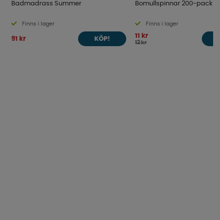
Badmadrass Summer
Bomullspinnar 200-pack
Finns i lager
Finns i lager
11 kr
91 kr
KÖP!
12 kr