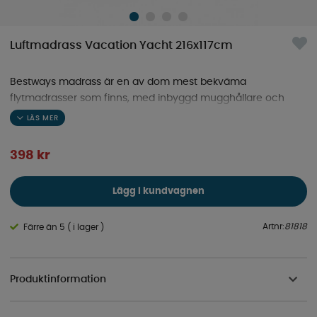
Luftmadrass Vacation Yacht 216x117cm
Bestways madrass är en av dom mest bekväma
flytmadrasser som finns, med inbyggd mugghållare och
förvaringsplats kan du njuta och glida runt på vattnet.
398
kr
Lägg i kundvagnen
Artnr:
81818
Färre än 5 ( i lager )
Produktinformation