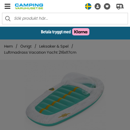
Hem
Övrigt
Leksaker & Spel
Luftmadrass Vacation Yacht 216x117cm