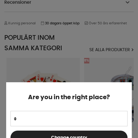
Recensioner
Kunnig personal
30 dagars öppet köp
Över 50 års erfarenhet
POPULÄRT INOM
SAMMA KATEGORI
SE ALLA PRODUKTER
5%
Are you in the right place?
Change country