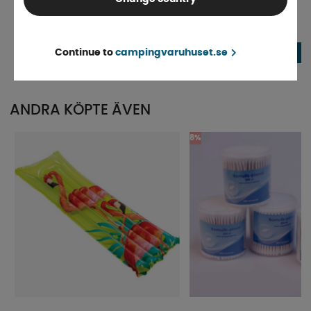
Spelkort
Fågelholk - Husvagn
Finns i lager
Finns i lager
188 kr
19 kr
Continue to
campingvaruhuset.se
KÖP!
198 kr
ANDRA KÖPTE ÄVEN
8%