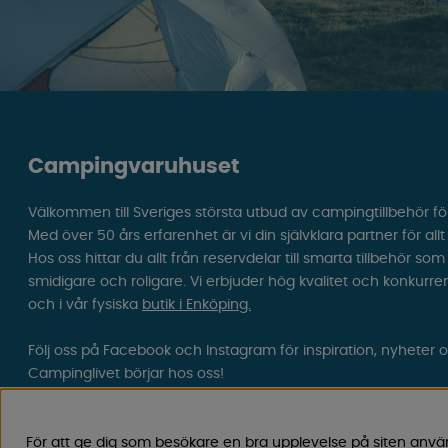
Campingvaruhuset
Välkommen till Sveriges största utbud av campingtillbehör fö
Med över 50 års erfarenhet är vi din självklara partner för all
Hos oss hittar du allt från reservdelar till smarta tillbehör 
smidigare och roligare. Vi erbjuder hög kvalitet och konkurre
och i vår fysiska
butik i Enköping.
Följ oss på Facebook och Instagram för inspiration, nyheter 
Campinglivet börjar hos oss!
För att ge dig som besökare en bra upplevelse på siten anvä