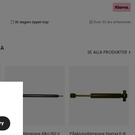
30 dagars öppet köp
Över 50 års erfarenhet
MA
SE ALLA PRODUKTER
ry
Påskjutsdämpare Alko 150 V
Påskjutsdämpare Sigma II-III