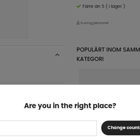
Färre än 5 ( i lager )
Kunnig personal
POPULÄRT INOM SAM
KATEGORI
Are you in the right place?
Change count
Påskjutsdämpare Alko 200 V