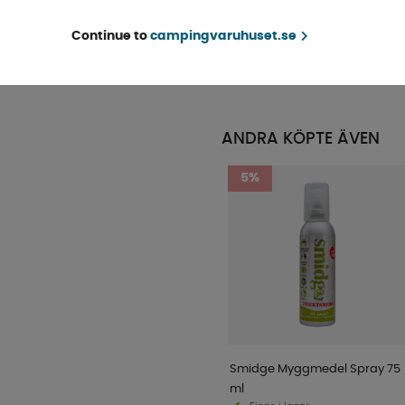
Continue to
campingvaruhuset.se
Beställningsvara
KÖP!
1 049 kr
ANDRA KÖPTE ÄVEN
5%
Smidge Myggmedel Spray 75
ml