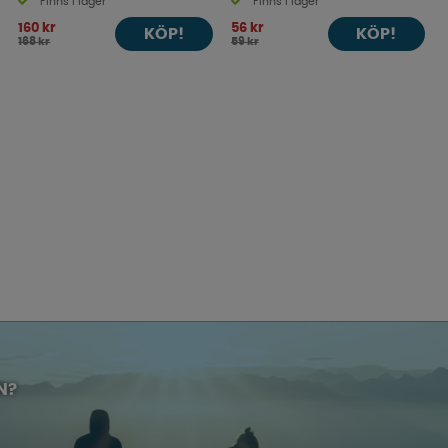
Finns i lager
Finns i lager
160 kr
56 kr
KÖP!
KÖP!
168 kr
59 kr
N?