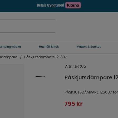
ampingmöbler
Hushåll & Kök
Vatten & Sanitet
tsdämpare
Påskjutsdämpare 125687
Artnr:
64073
Påskjutsdämpare 1
PÅSKJUTSDÄMPARE 125687 för 
795
kr