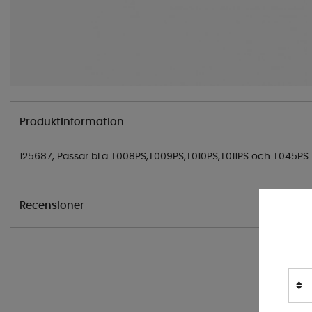
Produktinformation
125687, Passar bl.a T008PS,T009PS,T010PS,T011PS och T045PS.
Recensioner