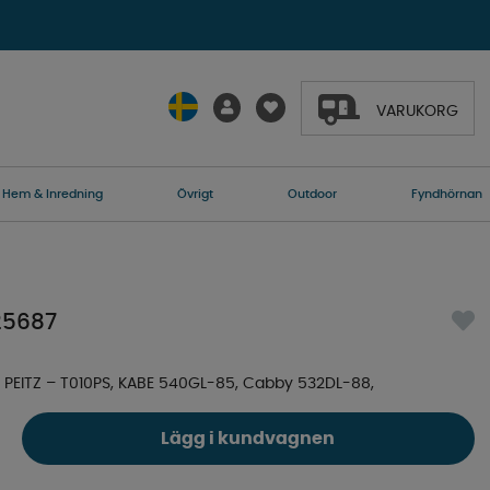
VARUKORG
Hem & Inredning
Övrigt
Outdoor
Fyndhörnan
25687
PEITZ – T010PS, KABE 540GL-85, Cabby 532DL-88,
Lägg i kundvagnen