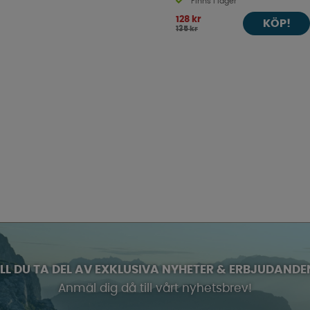
Finns i lager
128 kr
KÖP!
135 kr
ILL DU TA DEL AV EXKLUSIVA NYHETER & ERBJUDANDE
Anmäl dig då till vårt nyhetsbrev!