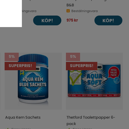
B&B
Beställningsvara
Beställningsvara
KÖP!
KÖP!
1 095 kr
975 kr
5%
5%
SUPERPRIS!
SUPERPRIS!
Aqua Kem Sachets
Thetford Toalettpapper 6-
pack