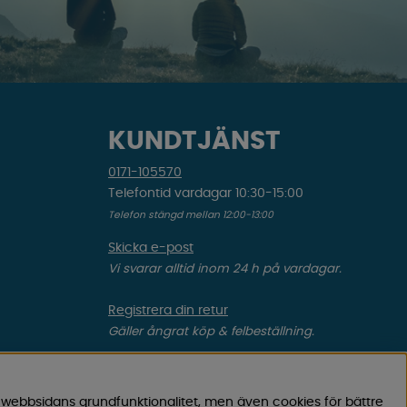
KUNDTJÄNST
0171-105570
Telefontid vardagar 10:30-15:00
Telefon stängd mellan 12:00-13:00
Skicka e-post
Vi svarar alltid inom 24 h på vardagar.
Registrera din retur
Gäller ångrat köp & felbeställning.
Registrera din reklamation
Gäller defekt vara, transportskada etc.
 webbsidans grundfunktionalitet, men även cookies för bättre