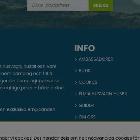
Skicka
INFO
AMBASSADÖRER
r husvagn, husbil och van!
BUTIK
t inom camping och fritid.
som gör din campingupplevelse
COOKIES
nskraftiga priser – både online
ELMIA HUSVAGN HUSBIL
GUIDER
och exklusiva erbjudanden.
OM OSS
PARTNERS
nder vi cookies. Det handlar dels om helt nödvändiga cookies för