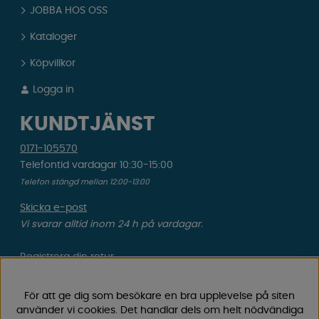
JOBBA HOS OSS
Kataloger
Köpvillkor
Logga in
KUNDTJÄNST
0171-105570
Telefontid vardagar 10:30-15:00
Telefon stängd mellan 12:00-13:00
Skicka e-post
Vi svarar alltid inom 24 h på vardagar.
Registrera din retur
Gäller ångrat köp & felbeställning.
För att ge dig som besökare en bra upplevelse på siten
Registrera din reklamation
använder vi cookies. Det handlar dels om helt nödvändiga