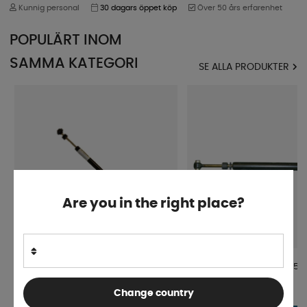
Kunnig personal
30 dagars öppet köp
Över 50 års erfarenhet
POPULÄRT INOM
SAMMA KATEGORI
SE ALLA PRODUKTER
Are you in the right place?
Påskjutsdämpare Alko 200 V
Påskjutsdämpare Alko 150
Change country
Beställningsvara
Beställningsvara