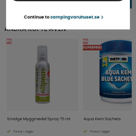
1 049 kr
1 095 kr
KÖP!
Continue to
campingvaruhuset.se
ANDRA KÖPTE ÄVEN
5%
5%
SUPERPRIS!
Smidge Myggmedel Spray 75 ml
Aqua Kem Sachets
Finns i lager
Finns i lager