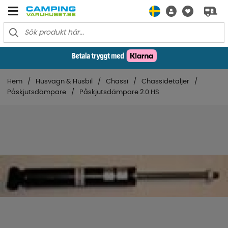
Hem
Husvagn & Husbil
Chassi
Chassidetaljer
Påskjutsdämpare
Påskjutsdämpare 2.0 HS