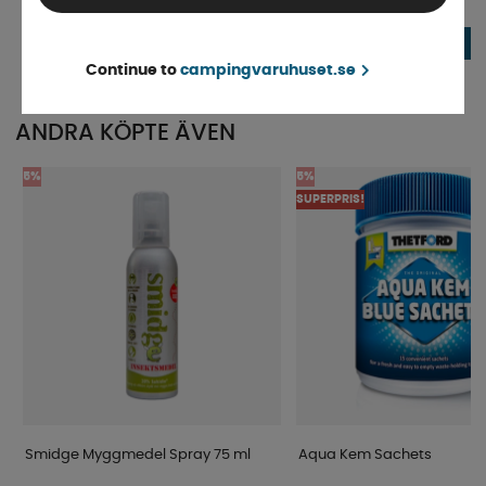
Finns i lager
Beställningsvara
129 kr
39 kr
KÖP!
Continue to
campingvaruhuset.se
ANDRA KÖPTE ÄVEN
5%
5%
SUPERPRIS!
Smidge Myggmedel Spray 75 ml
Aqua Kem Sachets