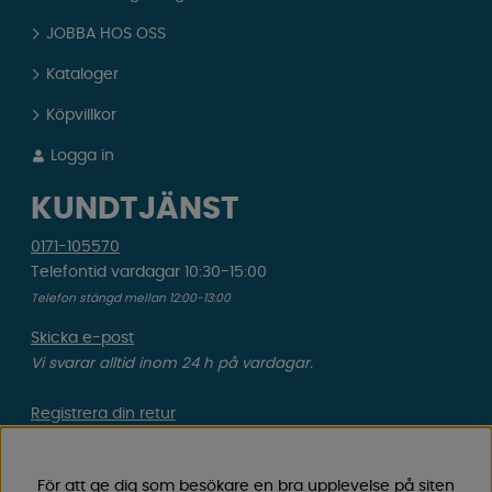
JOBBA HOS OSS
Kataloger
Köpvillkor
Logga in
KUNDTJÄNST
0171-105570
Telefontid vardagar 10:30-15:00
Telefon stängd mellan 12:00-13:00
Skicka e-post
Vi svarar alltid inom 24 h på vardagar.
Registrera din retur
Gäller ångrat köp & felbeställning.
För att ge dig som besökare en bra upplevelse på siten
Registrera din reklamation