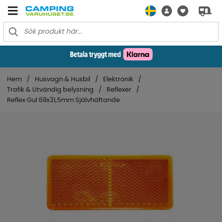
Hem
Husvagn & Husbil
Elektronik
Trafik & Utvändig belysning
Reflexer
Reflex Gul 69x31,5mm Självhäftande