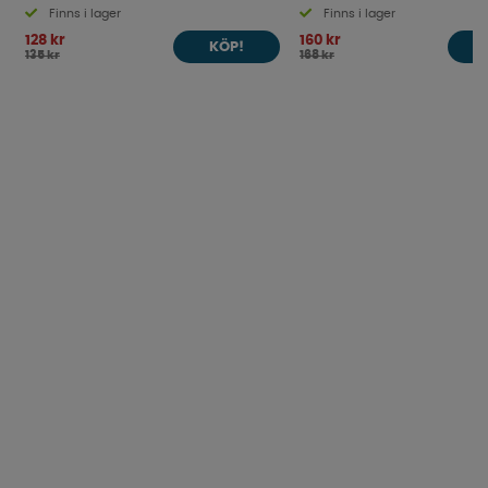
Finns i lager
Finns i lager
128 kr
160 kr
KÖP!
135 kr
168 kr