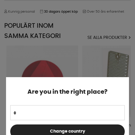
Kunnig personal
30 dagars öppet köp
Över 50 års erfarenhet
POPULÄRT INOM
SAMMA KATEGORI
SE ALLA PRODUKTER
Are you in the right place?
Reflex Jokon Rund Med Trekant För
Reflex Hella Vit 90x40mm
Change country
Husvagn Röd Ø155mm