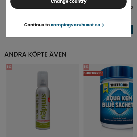
Change country
Kaffebryggare för Gasol
Camp4 Kaffebryggare 12V
Finns i lager
Finns i lager
Continue to
campingvaruhuset.se
849 kr
365 kr
KÖP!
ANDRA KÖPTE ÄVEN
5%
5%
SUPERPRIS!