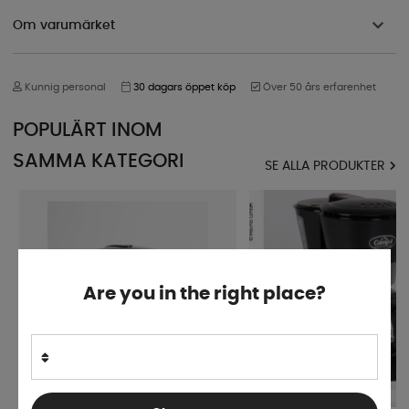
Om varumärket
Kunnig personal
30 dagars öppet köp
Över 50 års erfarenhet
POPULÄRT INOM
SAMMA KATEGORI
SE ALLA PRODUKTER
Are you in the right place?