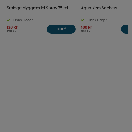
Smidge Myggmedel Spray 75 ml
Aqua Kem Sachets
Finns i lager
Finns i lager
128 kr
160 kr
KÖP!
135 kr
168 kr