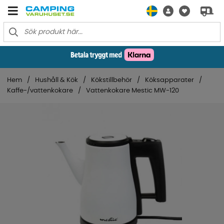
Hem
Hushåll & Kök
Kökstillbehör
Köksapparater
Kaffe-/vattenkokare
Vattenkokare Mestic MW-120