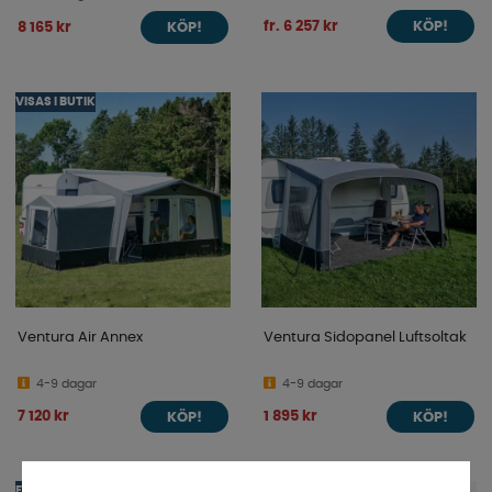
fr. 6 257 kr
8 165 kr
KÖP!
KÖP!
VISAS I BUTIK
Ventura Air Annex
Ventura Sidopanel Luftsoltak
4-9 dagar
4-9 dagar
7 120 kr
1 895 kr
KÖP!
KÖP!
FRI FRAKT
FRI FRAKT