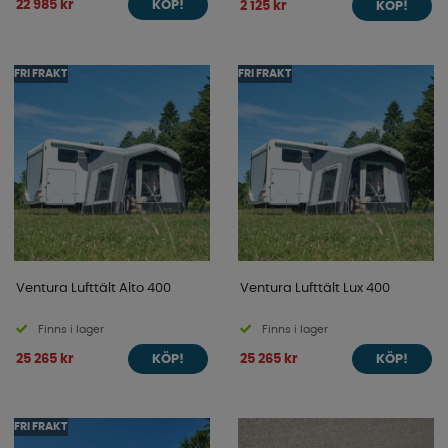
22 985 kr
2 125 kr
KÖP!
KÖP!
FRI FRAKT
FRI FRAKT
Ventura Lufttält Alto 400
Ventura Lufttält Lux 400
Finns i lager
Finns i lager
25 265 kr
25 265 kr
KÖP!
KÖP!
FRI FRAKT