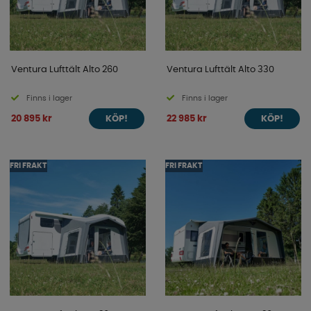
Ventura Lufttält Alto 260
Ventura Lufttält Alto 330
Finns i lager
Finns i lager
20 895 kr
22 985 kr
KÖP!
KÖP!
FRI FRAKT
FRI FRAKT