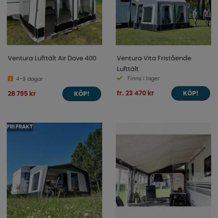
Ventura Lufttält Air Dove 400
Ventura Vita Fristående
Lufttält
Finns i lager
4-9 dagar
fr. 23 470 kr
28 795 kr
KÖP!
KÖP!
FRI FRAKT