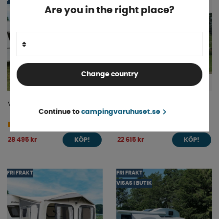
Are you in the right place?
Change country
Ventura Lufttält Air Dove 350
Ventura Universaltält 320
Continue to
campingvaruhuset.se
4-9 dagar
4-9 dagar
28 495 kr
22 615 kr
KÖP!
KÖP!
FRI FRAKT
FRI FRAKT
VISAS I BUTIK