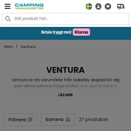
Hem
Ventura
VENTURA
Ventura är ett varumärke från Isabella, skapad för dig
som vill ha samma höga kvalitet och genomtänkta
design - men i en lättare och mer prisvärd form.
LÄS MER
Med fokus på förtält och lufttält erbjuder Ventura smarta
lösningar som kombinerar funktion, hållbarhet och enkel
montering. Tälten är utvecklade med samma omsorg
Sortera
27 produkter
Filtrera
och erfarenhet som gjort Isabella till ett av Europas mest
uppskattade tältmärken.