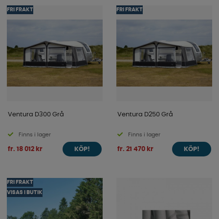
FRI FRAKT
FRI FRAKT
Oavsett om du söker ett rymligt säsongstält eller ett
flexibelt lufttält för resan får du skandinavisk kvalitet,
slitstarka material och en perfekt passform - redo för
många års campingglädje.
Ventura - pålitlig komfort från Isabella.
Ventura D300 Grå
Ventura D250 Grå
Finns i lager
Finns i lager
fr. 18 012 kr
fr. 21 470 kr
KÖP!
KÖP!
FRI FRAKT
VISAS I BUTIK