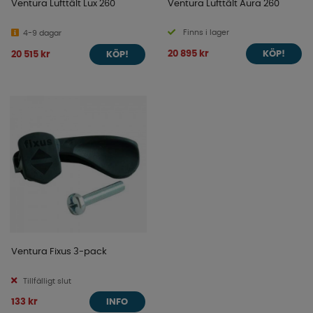
Ventura Lufttält Lux 260
Ventura Lufttält Aura 260
Finns i lager
4-9 dagar
20 895 kr
20 515 kr
KÖP!
KÖP!
Ventura Fixus 3-pack
Tillfälligt slut
133 kr
INFO