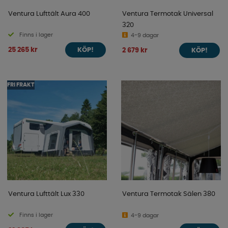
Ventura Lufttält Aura 400
Ventura Termotak Universal
320
Finns i lager
4-9 dagar
25 265 kr
2 679 kr
KÖP!
KÖP!
FRI FRAKT
Ventura Lufttält Lux 330
Ventura Termotak Sälen 380
Finns i lager
4-9 dagar