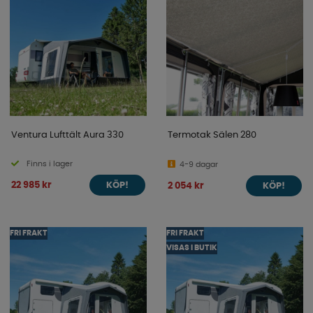
Ventura Lufttält Aura 330
Termotak Sälen 280
Finns i lager
4-9 dagar
22 985 kr
2 054 kr
KÖP!
KÖP!
FRI FRAKT
FRI FRAKT
VISAS I BUTIK